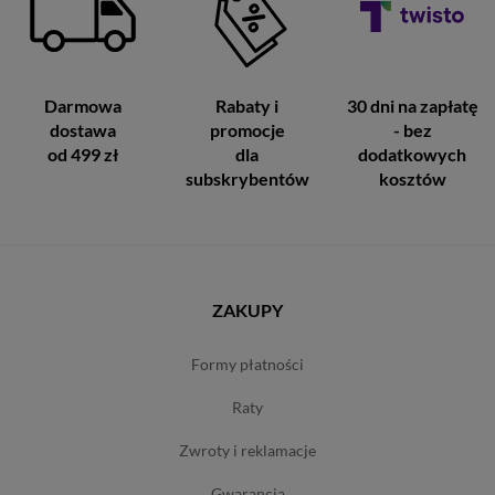
Darmowa
Rabaty i
30 dni na zapłatę
dostawa
promocje
- bez
od 499 zł
dla
dodatkowych
subskrybentów
kosztów
ZAKUPY
formy płatności
raty
zwroty i reklamacje
gwarancja