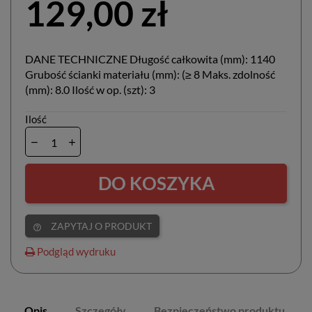
129,00 zł
DANE TECHNICZNE Długość całkowita (mm): 1140
Grubość ścianki materiału (mm): (≥ 8 Maks. zdolność
(mm): 8.0 Ilość w op. (szt): 3
Ilość
DO KOSZYKA
ZAPYTAJ O PRODUKT
help_outline
Podgląd wydruku
Opis
Szczegóły
Bezpieczeństwo produktu