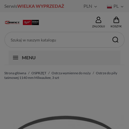
Serwis
WIELKA WYPRZEDAŻ
PLN
PL


ZALOGUJ
KOSZYK
MENU
Strona główna
OSPRZĘT
Ostrza wymienne do noży
Ostrze do piły
taśmowej 1140 mm Milwaukee, 3 szt