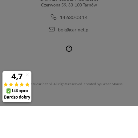
Czerwona 59, 33-100 Tarnów
14 630 03 14
bok@carinet.pl
Copyright © carinet.pl. All rights reserved.
created by GreenMouse