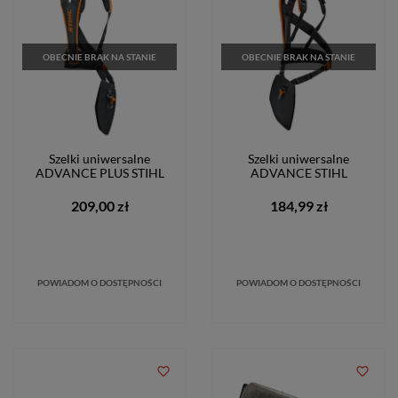
OBECNIE BRAK NA STANIE
OBECNIE BRAK NA STANIE
Szelki uniwersalne
Szelki uniwersalne
ADVANCE PLUS STIHL
ADVANCE STIHL
209,00 zł
184,99 zł
POWIADOM O DOSTĘPNOŚCI
POWIADOM O DOSTĘPNOŚCI
favorite_border
favorite_border