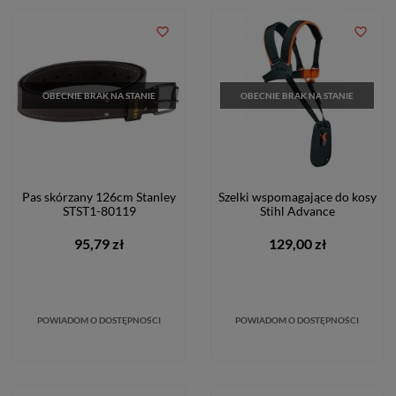
favorite_border
favorite_border
OBECNIE BRAK NA STANIE
OBECNIE BRAK NA STANIE
Pas skórzany 126cm Stanley
Szelki wspomagające do kosy
STST1-80119
Stihl Advance
95,79 zł
129,00 zł
POWIADOM O DOSTĘPNOŚCI
POWIADOM O DOSTĘPNOŚCI