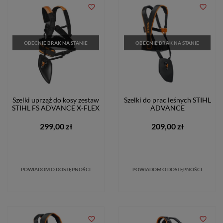
favorite_border
favorite_border
OBECNIE BRAK NA STANIE
OBECNIE BRAK NA STANIE
Szelki uprząż do kosy zestaw
Szelki do prac leśnych STIHL
STIHL FS ADVANCE X-FLEX
ADVANCE
299,00 zł
209,00 zł
POWIADOM O DOSTĘPNOŚCI
POWIADOM O DOSTĘPNOŚCI
favorite_border
favorite_border