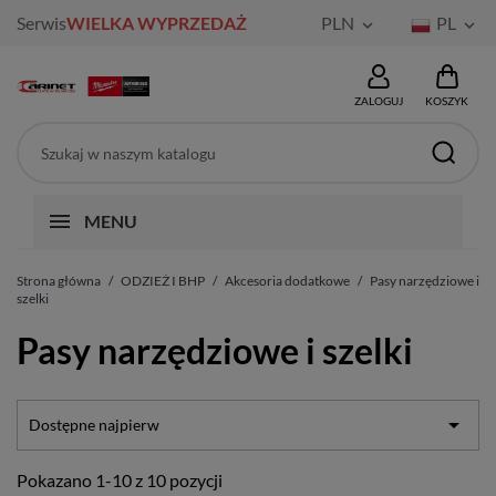
Serwis
WIELKA WYPRZEDAŻ
PLN
PL


ZALOGUJ
KOSZYK
MENU
Strona główna
ODZIEŻ I BHP
Akcesoria dodatkowe
Pasy narzędziowe i
szelki
Pasy narzędziowe i szelki

Dostępne najpierw
Pokazano 1-10 z 10 pozycji