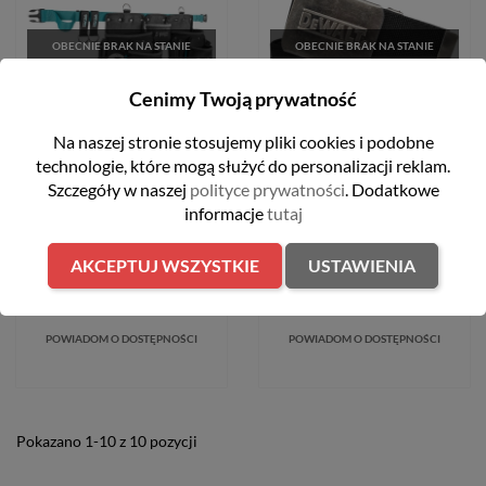
OBECNIE BRAK NA STANIE
OBECNIE BRAK NA STANIE
Cenimy Twoją prywatność
FILTRUJ
Na naszej stronie stosujemy pliki cookies i podobne
technologie, które mogą służyć do personalizacji reklam.
Pas narzędziowy z 3
Pasek roboczy regulowany
kieszeniami 640 x 145 x 270
115 cm Dewalt DWC14-001
Szczegóły w naszej
polityce prywatności
. Dodatkowe
mm Makita E-15229
informacje
tutaj
68,99 zł
332,99 zł
AKCEPTUJ WSZYSTKIE
USTAWIENIA
POWIADOM O DOSTĘPNOŚCI
POWIADOM O DOSTĘPNOŚCI
Pokazano 1-10 z 10 pozycji