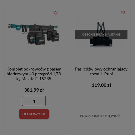
favorite_border
favorite_border
OBECNIE BRAK NA STANIE
Komplet pokrowców z pasem
Pas lędźwiowy ochraniający
biodrowym 40 przegród 1,73
rozm. L Rubi
kg Makita E-15235
119,00 zł
381,99 zł
DO KOSZYKA
POWIADOM O DOSTĘPNOŚCI