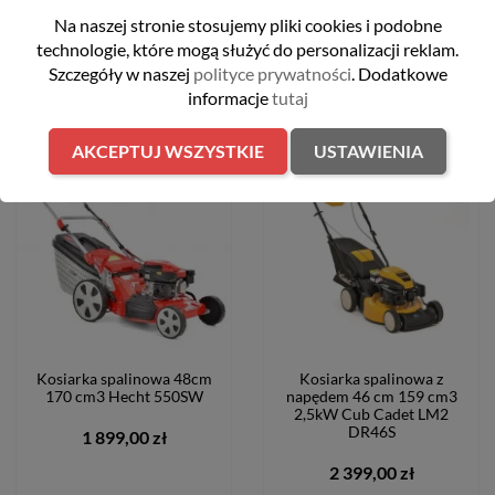
Na naszej stronie stosujemy pliki cookies i podobne
technologie, które mogą służyć do personalizacji reklam.
WYPRZEDAŻ
Szczegóły w naszej
polityce prywatności
. Dodatkowe
informacje
tutaj
AKCEPTUJ WSZYSTKIE
USTAWIENIA
favorite_border
favorite_border
Kosiarka spalinowa 48cm
Kosiarka spalinowa z
170 cm3 Hecht 550SW
napędem 46 cm 159 cm3
2,5kW Cub Cadet LM2
DR46S
1 899,00 zł
2 399,00 zł