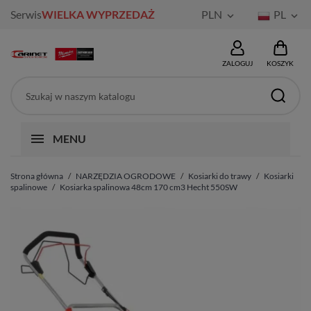
Serwis
WIELKA WYPRZEDAŻ
PLN
PL


ZALOGUJ
KOSZYK
MENU
Strona główna
NARZĘDZIA OGRODOWE
Kosiarki do trawy
Kosiarki
spalinowe
Kosiarka spalinowa 48cm 170 cm3 Hecht 550SW