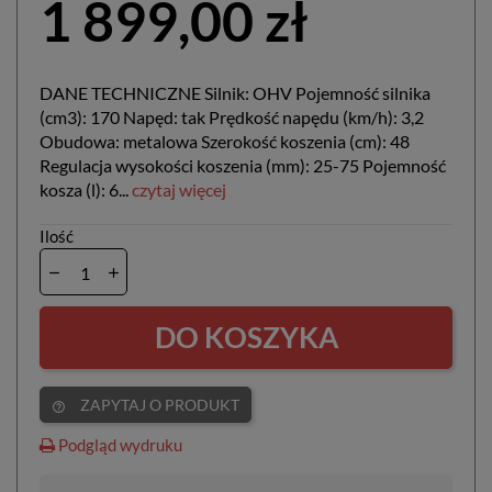
1 899,00 zł
DANE TECHNICZNE Silnik: OHV Pojemność silnika
(cm3): 170 Napęd: tak Prędkość napędu (km/h): 3,2
Obudowa: metalowa Szerokość koszenia (cm): 48
Regulacja wysokości koszenia (mm): 25-75 Pojemność
kosza (l): 6...
czytaj więcej
Ilość
DO KOSZYKA
ZAPYTAJ O PRODUKT
help_outline
Podgląd wydruku