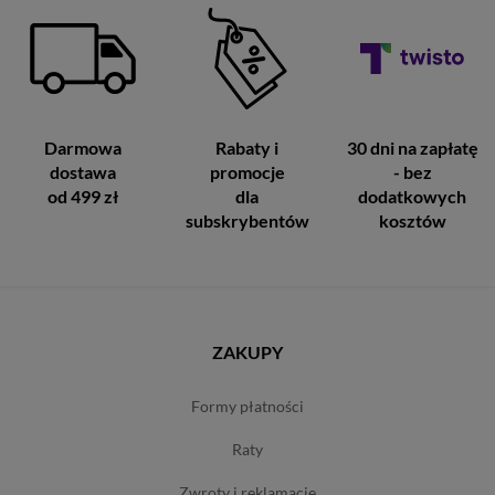
Darmowa
Rabaty i
30 dni na zapłatę
dostawa
promocje
- bez
od 499 zł
dla
dodatkowych
subskrybentów
kosztów
ZAKUPY
formy płatności
raty
zwroty i reklamacje