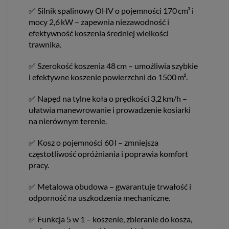
✅ Silnik spalinowy OHV o pojemności 170 cm³ i
mocy 2,6 kW – zapewnia niezawodność i
efektywność koszenia średniej wielkości
trawnika.
✅ Szerokość koszenia 48 cm – umożliwia szybkie
i efektywne koszenie powierzchni do 1500 m².
✅ Napęd na tylne koła o prędkości 3,2 km/h –
ułatwia manewrowanie i prowadzenie kosiarki
na nierównym terenie.
✅ Kosz o pojemności 60 l – zmniejsza
częstotliwość opróżniania i poprawia komfort
pracy.
✅ Metalowa obudowa – gwarantuje trwałość i
odporność na uszkodzenia mechaniczne.
✅ Funkcja 5 w 1 – koszenie, zbieranie do kosza,