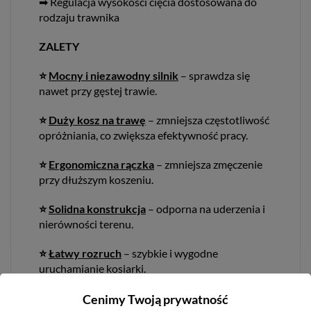
➡ Regulacja wysokości cięcia dostosowana do
rodzaju trawnika
ZALETY
⭐
Mocny i niezawodny silnik
– sprawdza się
nawet przy gęstej trawie.
⭐
Duży kosz na trawę
– zmniejsza częstotliwość
opróżniania, co zwiększa efektywność pracy.
⭐
Ergonomiczna rączka
– zmniejsza zmęczenie
przy dłuższym koszeniu.
⭐
Solidna konstrukcja
– odporna na uderzenia i
nierówności terenu.
⭐
Łatwy rozruch
– szybkie i wygodne
uruchamianie kosiarki.
Cenimy Twoją prywatność