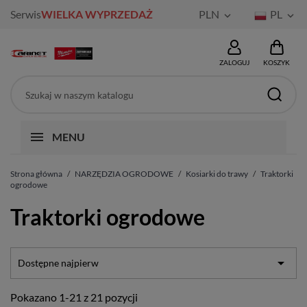
Serwis
WIELKA WYPRZEDAŻ
PLN
PL


ZALOGUJ
KOSZYK
MENU
Strona główna
NARZĘDZIA OGRODOWE
Kosiarki do trawy
Traktorki
ogrodowe
Traktorki ogrodowe

Dostępne najpierw
Pokazano 1-21 z 21 pozycji