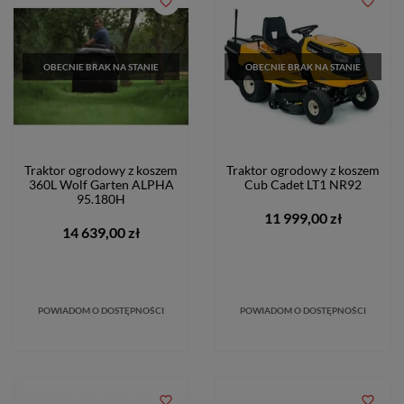
favorite_border
favorite_border
OBECNIE BRAK NA STANIE
OBECNIE BRAK NA STANIE
Traktor ogrodowy z koszem
Traktor ogrodowy z koszem
360L Wolf Garten ALPHA
Cub Cadet LT1 NR92
95.180H
11 999,00 zł
14 639,00 zł
POWIADOM O DOSTĘPNOŚCI
POWIADOM O DOSTĘPNOŚCI
favorite_border
favorite_border