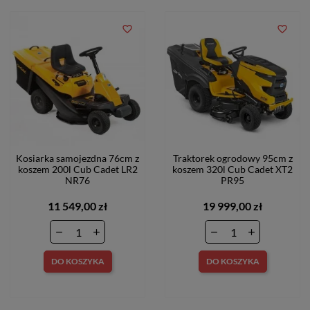
favorite_border
favorite_border
Kosiarka samojezdna 76cm z
Traktorek ogrodowy 95cm z
koszem 200l Cub Cadet LR2
koszem 320l Cub Cadet XT2
NR76
PR95
11 549,00 zł
19 999,00 zł
DO KOSZYKA
DO KOSZYKA