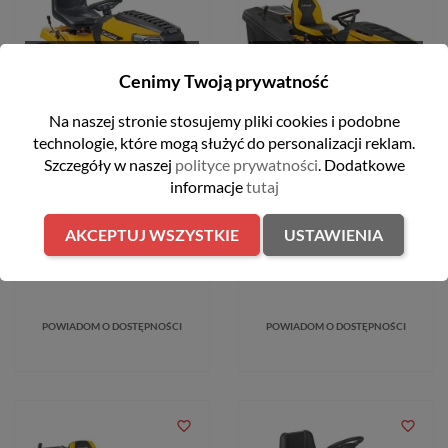
OBECNIE BRAK NA STANIE
OBECNIE BRAK NA STANIE
Cenimy Twoją prywatność
FILTRUJ
Na naszej stronie stosujemy pliki cookies i podobne
technologie, które mogą służyć do personalizacji reklam.
Szczegóły w naszej
polityce prywatności
. Dodatkowe
Traktorek ogrodowy 92cm
Traktorek ogrodowy 106cm z
informacje
tutaj
bez kosza Cub Cadet LT2
koszem 320l Cub Cadet XT1
NS92
OR106
AKCEPTUJ WSZYSTKIE
USTAWIENIA
8 999,00 zł
18 999,00 zł
POWIADOM O DOSTĘPNOŚCI
POWIADOM O DOSTĘPNOŚCI
favorite_border
favorite_border