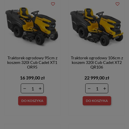
favorite_border
favorite_border
Traktorek ogrodowy 95cm z
Traktorek ogrodowy 106cm z
koszem 320l Cub Cadet XT1
koszem 320l Cub Cadet XT2
OR95
QR106
16 399,00 zł
22 999,00 zł
DO KOSZYKA
DO KOSZYKA