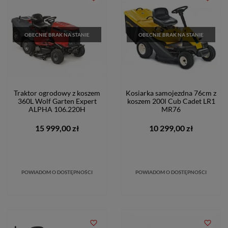
OBECNIE BRAK NA STANIE
OBECNIE BRAK NA STANIE
Traktor ogrodowy z koszem
Kosiarka samojezdna 76cm z
360L Wolf Garten Expert
koszem 200l Cub Cadet LR1
ALPHA 106.220H
MR76
15 999,00 zł
10 299,00 zł
POWIADOM O DOSTĘPNOŚCI
POWIADOM O DOSTĘPNOŚCI
favorite_border
favorite_border