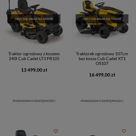
OBECNIE BRAK NA STANIE
OBECNIE BRAK NA STANIE
Traktor ogrodowy z koszem
Traktorek ogrodowy 107cm
240l Cub Cadet LT3 PR105
bez kosza Cub Cadet XT1
OS107
13 499,00 zł
16 499,00 zł
POWIADOM O DOSTĘPNOŚCI
POWIADOM O DOSTĘPNOŚCI
favorite_border
favorite_border