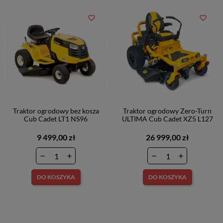
favorite_border
favorite_border
Traktor ogrodowy bez kosza
Traktor ogrodowy Zero-Turn
Cub Cadet LT1 NS96
ULTIMA Cub Cadet XZ5 L127
9 499,00 zł
26 999,00 zł
DO KOSZYKA
DO KOSZYKA