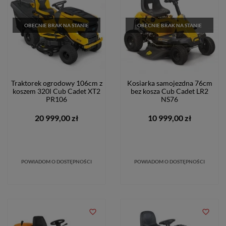
OBECNIE BRAK NA STANIE
OBECNIE BRAK NA STANIE
Traktorek ogrodowy 106cm z
Kosiarka samojezdna 76cm
koszem 320l Cub Cadet XT2
bez kosza Cub Cadet LR2
PR106
NS76
20 999,00 zł
10 999,00 zł
POWIADOM O DOSTĘPNOŚCI
POWIADOM O DOSTĘPNOŚCI
favorite_border
favorite_border