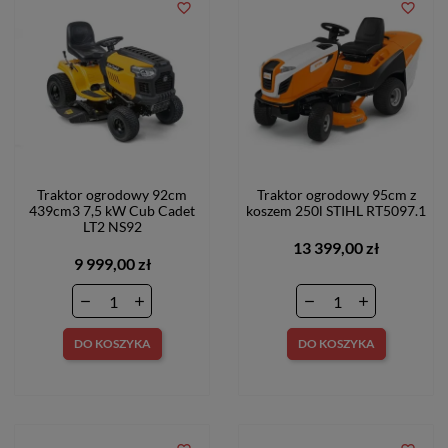
favorite_border
favorite_border
Traktor ogrodowy 92cm
Traktor ogrodowy 95cm z
439cm3 7,5 kW Cub Cadet
koszem 250l STIHL RT5097.1
LT2 NS92
13 399,00 zł
9 999,00 zł
DO KOSZYKA
DO KOSZYKA