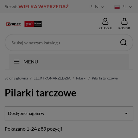
Serwis
WIELKA WYPRZEDAŻ
PLN
PL


ZALOGUJ
KOSZYK
MENU
Strona główna
ELEKTRONARZĘDZIA
Pilarki
Pilarki tarczowe
Pilarki tarczowe

Dostępne najpierw
Pokazano 1-24 z 89 pozycji