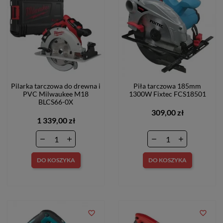
Pilarka tarczowa do drewna i
Piła tarczowa 185mm
PVC Milwaukee M18
1300W Fixtec FCS18501
BLCS66-0X
309,00 zł
1 339,00 zł
DO KOSZYKA
DO KOSZYKA
favorite_border
favorite_border