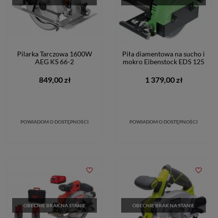
Pilarka Tarczowa 1600W
Piła diamentowa na sucho i
AEG KS 66-2
mokro Eibenstock EDS 125
849,00 zł
1 379,00 zł
POWIADOM O DOSTĘPNOŚCI
POWIADOM O DOSTĘPNOŚCI
favorite_border
favorite_border
OBECNIE BRAK NA STANIE
OBECNIE BRAK NA STANIE