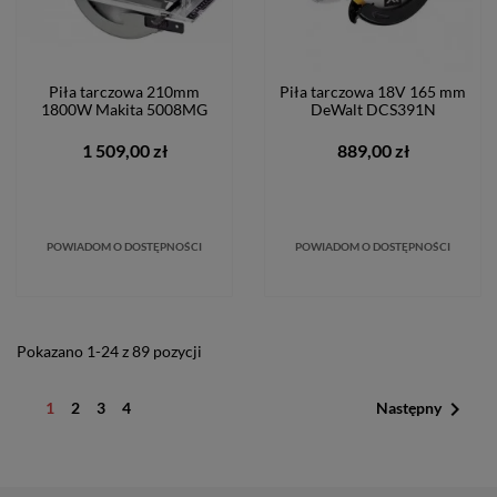
Piła tarczowa 210mm
Piła tarczowa 18V 165 mm
1800W Makita 5008MG
DeWalt DCS391N
1 509,00 zł
889,00 zł
POWIADOM O DOSTĘPNOŚCI
POWIADOM O DOSTĘPNOŚCI
Pokazano 1-24 z 89 pozycji

1
2
3
4
Następny