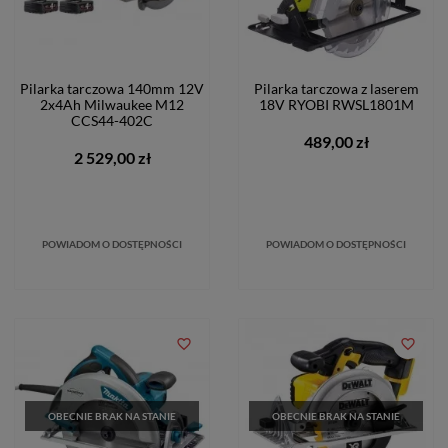
Pilarka tarczowa 140mm 12V
Pilarka tarczowa z laserem
2x4Ah Milwaukee M12
18V RYOBI RWSL1801M
CCS44-402C
489,00 zł
2 529,00 zł
POWIADOM O DOSTĘPNOŚCI
POWIADOM O DOSTĘPNOŚCI
favorite_border
favorite_border
OBECNIE BRAK NA STANIE
OBECNIE BRAK NA STANIE