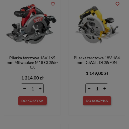
favorite_border
favorite_border
Pilarka tarczowa 18V 165
Pilarka tarczowa 18V 184
mm Milwaukee M18 CCS55-
mm DeWalt DCS570N
0X
1 149,00 zł
1 214,00 zł
DO KOSZYKA
DO KOSZYKA