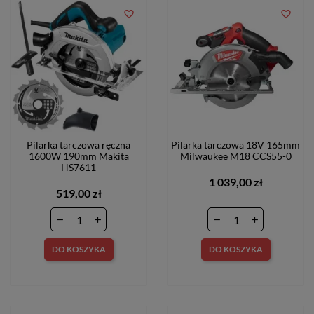
favorite_border
favorite_border
Pilarka tarczowa ręczna
Pilarka tarczowa 18V 165mm
1600W 190mm Makita
Milwaukee M18 CCS55-0
HS7611
1 039,00 zł
519,00 zł
DO KOSZYKA
DO KOSZYKA