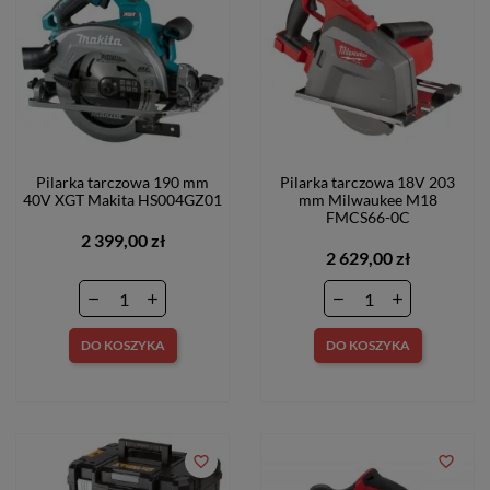
Pilarka tarczowa 190 mm
Pilarka tarczowa 18V 203
40V XGT Makita HS004GZ01
mm Milwaukee M18
FMCS66-0C
2 399,00 zł
2 629,00 zł
DO KOSZYKA
DO KOSZYKA
favorite_border
favorite_border