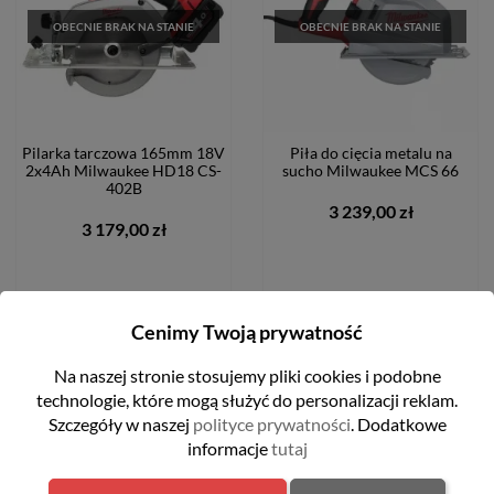
OBECNIE BRAK NA STANIE
OBECNIE BRAK NA STANIE
Pilarka tarczowa 165mm 18V
Piła do cięcia metalu na
2x4Ah Milwaukee HD18 CS-
sucho Milwaukee MCS 66
402B
3 239,00 zł
3 179,00 zł
POWIADOM O DOSTĘPNOŚCI
POWIADOM O DOSTĘPNOŚCI
Cenimy Twoją prywatność
FILTRUJ
Na naszej stronie stosujemy pliki cookies i podobne
technologie, które mogą służyć do personalizacji reklam.
Szczegóły w naszej
polityce prywatności
. Dodatkowe
favorite_border
favorite_border
informacje
tutaj