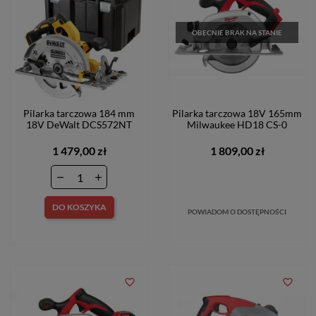
OBECNIE BRAK NA STANIE
Pilarka tarczowa 184 mm
Pilarka tarczowa 18V 165mm
18V DeWalt DCS572NT
Milwaukee HD18 CS-0
1 479,00 zł
1 809,00 zł
DO KOSZYKA
POWIADOM O DOSTĘPNOŚCI
favorite_border
favorite_border