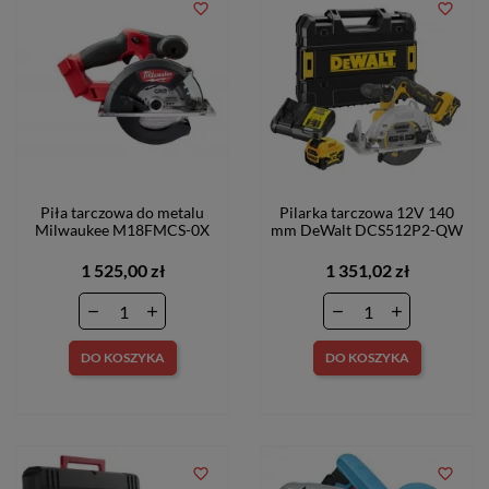
favorite_border
favorite_border
Piła tarczowa do metalu
Pilarka tarczowa 12V 140
Milwaukee M18FMCS-0X
mm DeWalt DCS512P2-QW
1 525,00 zł
1 351,02 zł
DO KOSZYKA
DO KOSZYKA
favorite_border
favorite_border