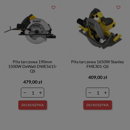
favorite_border
favorite_border
Piła tarczowa 190mm
Piła tarczowa 1650W Stanley
1500W DeWalt DWE5615-
FME301-QS
QS
409,00 zł
479,00 zł
DO KOSZYKA
DO KOSZYKA