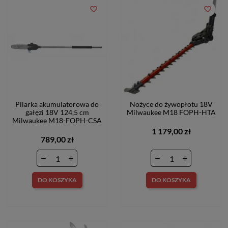
favorite_border
favorite_border
Pilarka akumulatorowa do
Nożyce do żywopłotu 18V
gałęzi 18V 124,5 cm
Milwaukee M18 FOPH-HTA
Milwaukee M18-FOPH-CSA
1 179,00 zł
789,00 zł
DO KOSZYKA
DO KOSZYKA