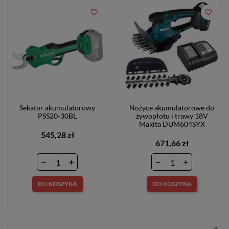
favorite_border
favorite_border
Sekator akumulatorowy
Nożyce akumulatorowe do
PSS20-30BL
żywopłotu i trawy 18V
Makita DUM604SYX
545,28 zł
671,66 zł
DO KOSZYKA
DO KOSZYKA