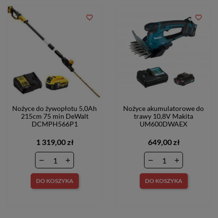
favorite_border
favorite_border
Nożyce do żywopłotu 5,0Ah
Nożyce akumulatorowe do
215cm 75 min DeWalt
trawy 10,8V Makita
DCMPH566P1
UM600DWAEX
1 319,00 zł
649,00 zł
DO KOSZYKA
DO KOSZYKA