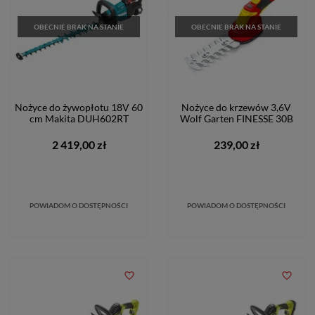
OBECNIE BRAK NA STANIE
OBECNIE BRAK NA STANIE
Nożyce do żywopłotu 18V 60
Nożyce do krzewów 3,6V
cm Makita DUH602RT
Wolf Garten FINESSE 30B
2 419,00 zł
239,00 zł
POWIADOM O DOSTĘPNOŚCI
POWIADOM O DOSTĘPNOŚCI
favorite_border
favorite_border