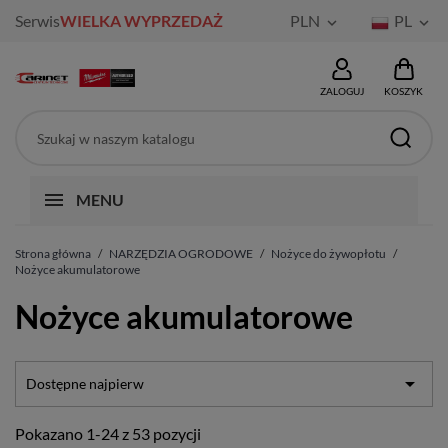
Serwis
WIELKA WYPRZEDAŻ
PLN
PL


ZALOGUJ
KOSZYK
MENU
Strona główna
NARZĘDZIA OGRODOWE
Nożyce do żywopłotu
Nożyce akumulatorowe
Nożyce akumulatorowe

Dostępne najpierw
Pokazano 1-24 z 53 pozycji