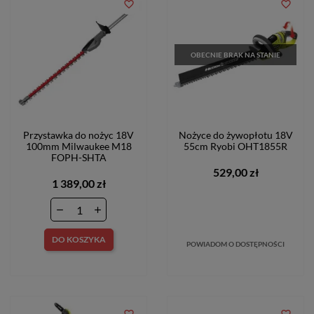
favorite_border
favorite_border
OBECNIE BRAK NA STANIE
Przystawka do nożyc 18V
Nożyce do żywopłotu 18V
100mm Milwaukee M18
55cm Ryobi OHT1855R
FOPH-SHTA
529,00 zł
1 389,00 zł
DO KOSZYKA
POWIADOM O DOSTĘPNOŚCI