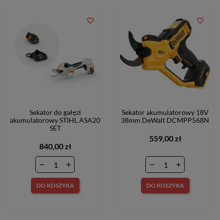
favorite_border
favorite_border
Sekator do gałęzi
Sekator akumulatorowy 18V
akumulatorowy STIHL ASA20
38mm DeWalt DCMPP568N
SET
559,00 zł
840,00 zł
DO KOSZYKA
DO KOSZYKA