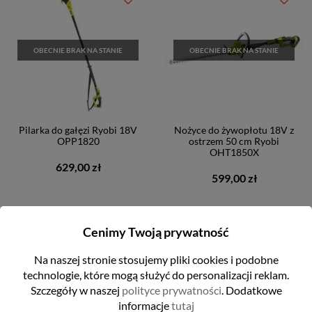
favorite_border
favorite_border
OBECNIE BRAK NA STANIE
OBECNIE BRAK NA STANIE
Pilarka do gałęzi Ryobi 18V
Nożyce do żywopłotu 18V z
OPP1820
ostrzem 50 cm Ryobi
OHT1850X
629,00 zł
599,00 zł
Cenimy Twoją prywatność
FILTRUJ
POWIADOM O DOSTĘPNOŚCI
POWIADOM O DOSTĘPNOŚCI
Na naszej stronie stosujemy pliki cookies i podobne
technologie, które mogą służyć do personalizacji reklam.
Szczegóły w naszej
polityce prywatności
. Dodatkowe
informacje
tutaj
favorite_border
favorite_border