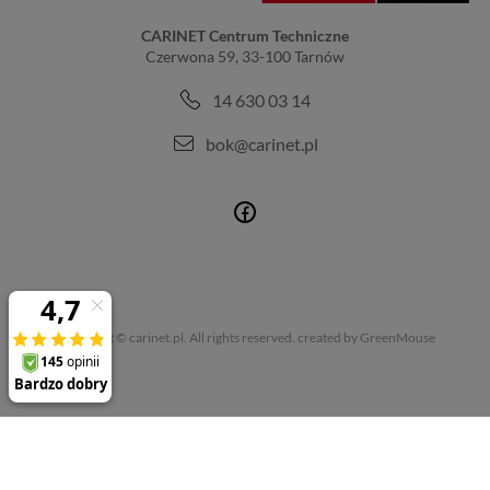
CARINET Centrum Techniczne
Czerwona 59, 33-100 Tarnów
14 630 03 14
bok@carinet.pl
Copyright © carinet.pl. All rights reserved.
created by GreenMouse