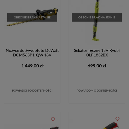
OBECNIE BRAK NA STANIE
OBECNIE BRAK NA STANIE
Nożyce do żywopłotu DeWalt
Sekator ręczny 18V Ryobi
DCM563P1-QW 18V
OLP1832BX
1 449,00 zł
699,00 zł
POWIADOM O DOSTĘPNOŚCI
POWIADOM O DOSTĘPNOŚCI
favorite_border
favorite_border