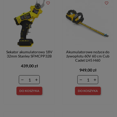
favorite_border
favorite_border
Sekator akumulatorowy 18V
Akumulatorowe nożyce do
32mm Stanley SFMCPP32B
żywopłotu 60V 60 cm Cub
Cadet LH5 H60
439,00 zł
949,00 zł
DO KOSZYKA
DO KOSZYKA