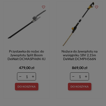
favorite_border
favorite_border
Przystawka do nożyc do
Nożyce do żywopłotu na
żywopłotu Split Boom
wysięgniku 18V 2,15m
DeWalt DCMASPH6N-XJ
DeWalt DCMPH566N
479,00 zł
869,00 zł
DO KOSZYKA
DO KOSZYKA