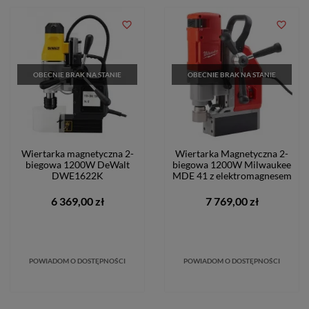
favorite_border
favorite_border
OBECNIE BRAK NA STANIE
OBECNIE BRAK NA STANIE
Wiertarka magnetyczna 2-
Wiertarka Magnetyczna 2-
biegowa 1200W DeWalt
biegowa 1200W Milwaukee
DWE1622K
MDE 41 z elektromagnesem
6 369,00 zł
7 769,00 zł
POWIADOM O DOSTĘPNOŚCI
POWIADOM O DOSTĘPNOŚCI