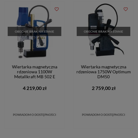
favorite_border
favorite_border
OBECNIE BRAK NA STANIE
OBECNIE BRAK NA STANIE
Wiertarka magnetyczna
Wiertarka magnetyczna
rdzeniowa 1100W
rdzeniowa 1750W Optimum
Metallkraft MB 502 E
DM50
4 219,00 zł
2 759,00 zł
POWIADOM O DOSTĘPNOŚCI
POWIADOM O DOSTĘPNOŚCI