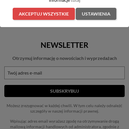
Pokazano 1-7 z 7 pozycji
AKCEPTUJ WSZYSTKIE
USTAWIENIA
NEWSLETTER
Otrzymuj informację o nowościach i wyprzedażach
Możesz zrezygnować w każdej chwili. W tym celu należy odnaleźć
szczegóły w naszej informacji prawnej.
Wpisując adres email wyrażasz zgodę na otrzymywanie drogą
mailową informacji handlowych od administratora, zgodnie z