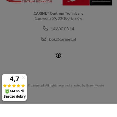
CARINET Centrum Techniczne
Czerwona 59, 33-100 Tarnów
14 630 03 14
bok@carinet.pl
Copyright © carinet.pl. All rights reserved.
created by GreenMouse