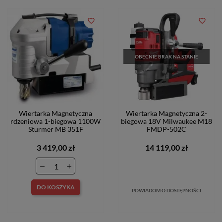
favorite_border
favorite_border
OBECNIE BRAK NA STANIE
Wiertarka Magnetyczna
Wiertarka Magnetyczna 2-
rdzeniowa 1-biegowa 1100W
biegowa 18V Milwaukee M18
Sturmer MB 351F
FMDP-502C
3 419,00 zł
14 119,00 zł
DO KOSZYKA
POWIADOM O DOSTĘPNOŚCI