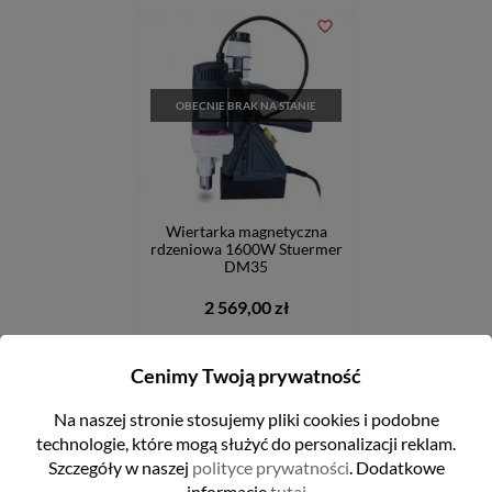
favorite_border
OBECNIE BRAK NA STANIE
Wiertarka magnetyczna
rdzeniowa 1600W Stuermer
DM35
2 569,00 zł
Cenimy Twoją prywatność
FILTRUJ
POWIADOM O DOSTĘPNOŚCI
Na naszej stronie stosujemy pliki cookies i podobne
technologie, które mogą służyć do personalizacji reklam.
Szczegóły w naszej
polityce prywatności
. Dodatkowe
informacje
tutaj