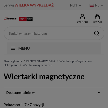
Serwis
WIELKA WYPRZEDAŻ
PLN
PL


ZALOGUJ
KOSZYK
MENU
Strona główna
ELEKTRONARZĘDZIA
Wiertarki profesjonalne –
elektryczne
Wiertarki magnetyczne
Wiertarki magnetyczne

Dostępne najpierw
Pokazano 1-7 z 7 pozycji