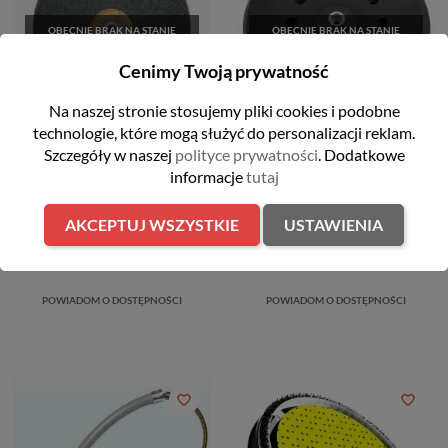
OBECNIE BRAK NA STANIE
OBECNIE BRAK NA STANIE
Cenimy Twoją prywatność
FILTRUJ
Na naszej stronie stosujemy pliki cookies i podobne
technologie, które mogą służyć do personalizacji reklam.
FLEX TALERZ
FLEX ADAPTER MEDIUM
Szczegóły w naszej
polityce prywatności
. Dodatkowe
PROWADZĄCY DO
DO VARIO
informacje
tutaj
WS702VEA
209,00 zł
339,00 zł
AKCEPTUJ WSZYSTKIE
USTAWIENIA
POWIADOM O DOSTĘPNOŚCI
POWIADOM O DOSTĘPNOŚCI
favorite_border
favorite_border