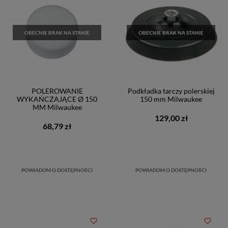
OBECNIE BRAK NA STANIE
OBECNIE BRAK NA STANIE
POLEROWANIE
Podkładka tarczy polerskiej
WYKAŃCZAJĄCE Ø 150
150 mm Milwaukee
MM Milwaukee
129,00 zł
68,79 zł
POWIADOM O DOSTĘPNOŚCI
POWIADOM O DOSTĘPNOŚCI
favorite_border
favorite_border