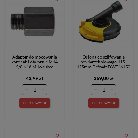
Adapter do mocowania
Osłona do szlifowania
koronek i otwornic M14
powierzchniowego 115-
5/8''x18 Milwaukee
125mm DeWalt DWE46150
43,99 zł
369,00 zł
DO KOSZYKA
DO KOSZYKA
favorite_border
favorite_border