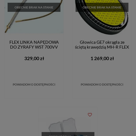
OBECNIE BRAK NA STANIE
OBECNIE BRAK NA STANIE
FLEX LINKA NAPĘDOWA
Głowica GE7 okrągła ze
DO ZYRAFY WST 700VV
ściętą krawędzią MH-R FLEX
329,00 zł
1 269,00 zł
POWIADOM O DOSTĘPNOŚCI
POWIADOM O DOSTĘPNOŚCI
favorite_border