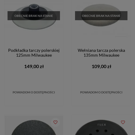
OBECNIE BRAK NA STANIE
OBECNIE BRAK NA STANIE
Podkładka tarczy polerskiej
Wełniana tarcza polerska
125mm Milwaukee
135mm Milwaukee
149,00 zł
109,00 zł
POWIADOM O DOSTĘPNOŚCI
POWIADOM O DOSTĘPNOŚCI
favorite_border
favorite_border