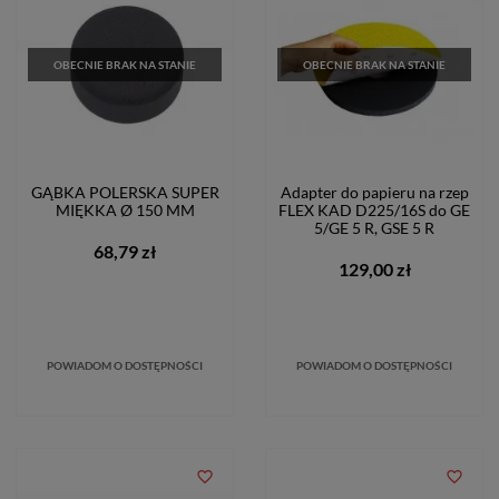
OBECNIE BRAK NA STANIE
OBECNIE BRAK NA STANIE
GĄBKA POLERSKA SUPER
Adapter do papieru na rzep
MIĘKKA Ø 150 MM
FLEX KAD D225/16S do GE
5/GE 5 R, GSE 5 R
68,79 zł
129,00 zł
POWIADOM O DOSTĘPNOŚCI
POWIADOM O DOSTĘPNOŚCI
favorite_border
favorite_border