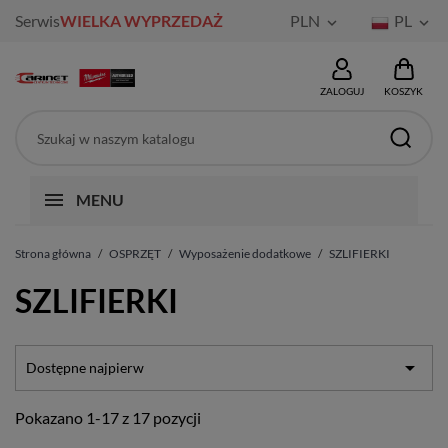
Serwis
WIELKA WYPRZEDAŻ
PLN
PL


ZALOGUJ
KOSZYK
MENU
Strona główna
OSPRZĘT
Wyposażenie dodatkowe
SZLIFIERKI
SZLIFIERKI

Dostępne najpierw
Pokazano 1-17 z 17 pozycji