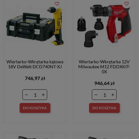
favorite_border
favorite_border
Wiertarko-Wkrętarka kątowa
Wiertarko-Wkrętarka 12V
18V DeWalt DCD740NT-XJ
Milwaukee M12 FDDXKIT-
0X
746,97 zł
946,64 zł
DO KOSZYKA
DO KOSZYKA