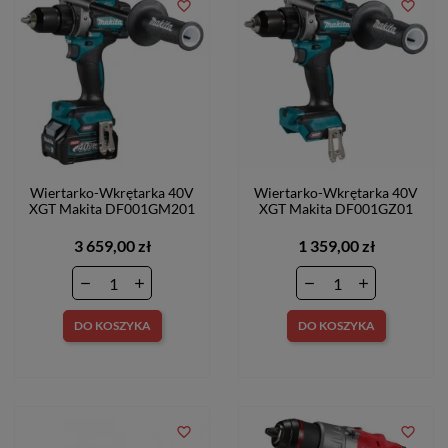
favorite_border
favorite_border
Wiertarko-Wkrętarka 40V
Wiertarko-Wkrętarka 40V
XGT Makita DF001GM201
XGT Makita DF001GZ01
3 659,00 zł
1 359,00 zł
DO KOSZYKA
DO KOSZYKA
favorite_border
favorite_border