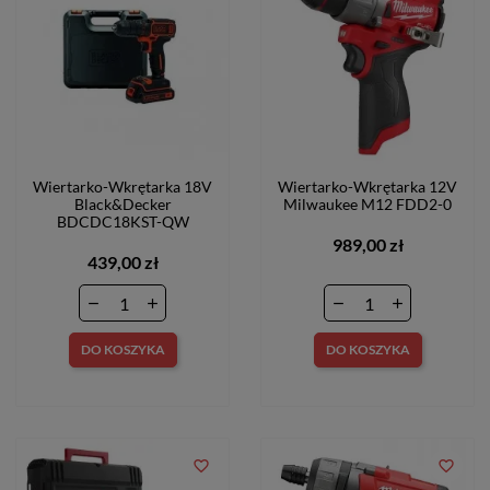
Wiertarko-Wkrętarka 18V
Wiertarko-Wkrętarka 12V
Black&Decker
Milwaukee M12 FDD2-0
BDCDC18KST-QW
989,00 zł
439,00 zł
DO KOSZYKA
DO KOSZYKA
favorite_border
favorite_border