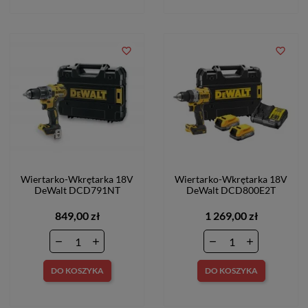
favorite_border
favorite_border
Wiertarko-Wkrętarka 18V
Wiertarko-Wkrętarka 18V
DeWalt DCD791NT
DeWalt DCD800E2T
849,00 zł
1 269,00 zł
DO KOSZYKA
DO KOSZYKA