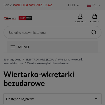
Serwis
WIELKA WYPRZEDAŻ
PLN
PL


ZALOGUJ
KOSZYK
MENU
Strona główna
ELEKTRONARZĘDZIA
Wiertarko-wkrętarki
akumulatorowe
Wiertarko-wkrętarki bezudarowe
Wiertarko-wkrętarki
bezudarowe

Dostępne najpierw