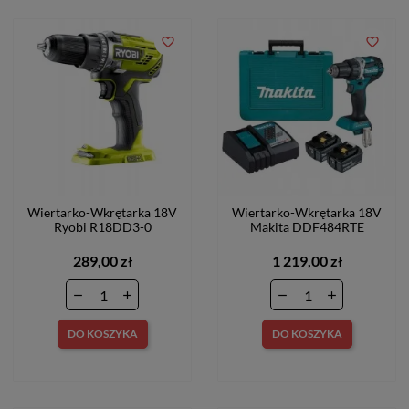
favorite_border
favorite_border
Wiertarko-Wkrętarka 18V
Wiertarko-Wkrętarka 18V
Ryobi R18DD3-0
Makita DDF484RTE
289,00 zł
1 219,00 zł
DO KOSZYKA
DO KOSZYKA