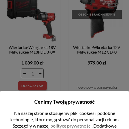
OBECNIE BRAK NA STANIE
Wiertarko-Wkrętarka 18V
Wiertarko-Wkrętarka 12V
Milwaukee M18FDD3-0X
Milwaukee M12 CD-0
1 089,00 zł
979,00 zł
DO KOSZYKA
POWIADOM O DOSTĘPNOŚCI
Cenimy Twoją prywatność
FILTRUJ
Na naszej stronie stosujemy pliki cookies i podobne
favorite_border
favorite_border
technologie, które mogą służyć do personalizacji reklam.
Szczegóły w naszej
polityce prywatności
. Dodatkowe