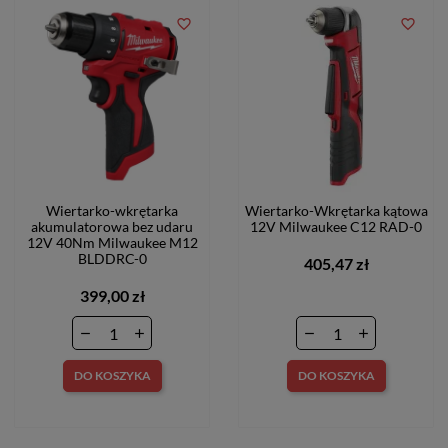
favorite_border
favorite_border
Wiertarko-wkrętarka
Wiertarko-Wkrętarka kątowa
akumulatorowa bez udaru
12V Milwaukee C12 RAD-0
12V 40Nm Milwaukee M12
BLDDRC-0
405,47 zł
399,00 zł
DO KOSZYKA
DO KOSZYKA