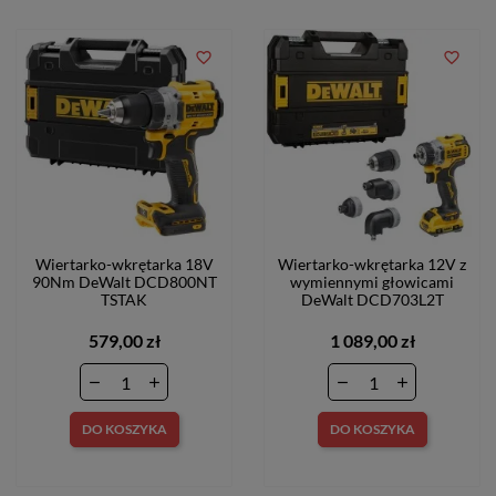
favorite_border
favorite_border
Wiertarko-wkrętarka 18V
Wiertarko-wkrętarka 12V z
90Nm DeWalt DCD800NT
wymiennymi głowicami
TSTAK
DeWalt DCD703L2T
579,00 zł
1 089,00 zł
DO KOSZYKA
DO KOSZYKA