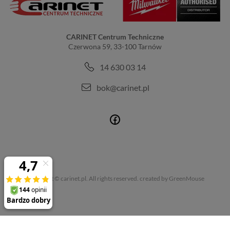
CARINET Centrum Techniczne
Czerwona 59, 33-100 Tarnów
14 630 03 14
bok@carinet.pl
Copyright © carinet.pl. All rights reserved.
created by GreenMouse