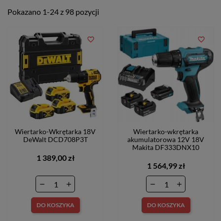
Pokazano 1-24 z 98 pozycji
favorite_border
favorite_border
Wiertarko-Wkrętarka 18V
Wiertarko-wkrętarka
DeWalt DCD708P3T
akumulatorowa 12V 18V
Makita DF333DNX10
1 389,00 zł
1 564,99 zł
DO KOSZYKA
DO KOSZYKA