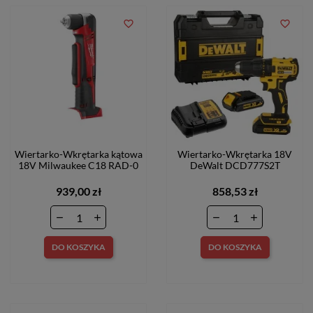
favorite_border
favorite_border
Wiertarko-Wkrętarka kątowa
Wiertarko-Wkrętarka 18V
18V Milwaukee C18 RAD-0
DeWalt DCD777S2T
939,00 zł
858,53 zł
DO KOSZYKA
DO KOSZYKA