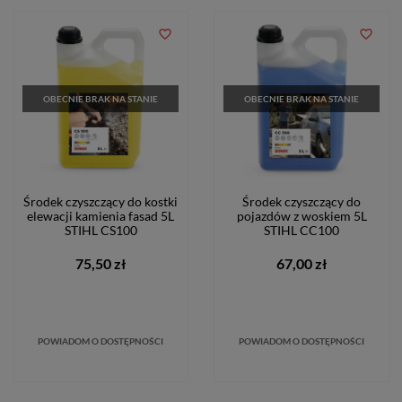
favorite_border
favorite_border
OBECNIE BRAK NA STANIE
OBECNIE BRAK NA STANIE
Środek czyszczący do kostki
Środek czyszczący do
elewacji kamienia fasad 5L
pojazdów z woskiem 5L
STIHL CS100
STIHL CC100
75,50 zł
67,00 zł
POWIADOM O DOSTĘPNOŚCI
POWIADOM O DOSTĘPNOŚCI