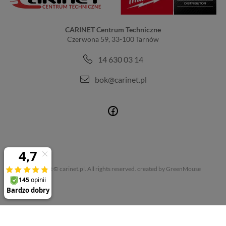
CARINET Centrum Techniczne
Czerwona 59, 33-100 Tarnów
14 630 03 14
bok@carinet.pl
Copyright © carinet.pl. All rights reserved.
created by GreenMouse