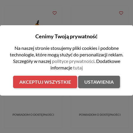
favorite_border
favorite_border
OBECNIE BRAK NA STANIE
OBECNIE BRAK NA STANIE
Cenimy Twoją prywatność
FILTRUJ
Na naszej stronie stosujemy pliki cookies i podobne
technologie, które mogą służyć do personalizacji reklam.
Szczegóły w naszej
polityce prywatności
. Dodatkowe
informacje
tutaj
Obrotowy wałek szczotki do
Zestaw do udrażniania rur do
myjek STIHL
myjki RE 80 – RE 170 PLUS
STIHL
AKCEPTUJ WSZYSTKIE
USTAWIENIA
92,99 zł
239,00 zł
POWIADOM O DOSTĘPNOŚCI
POWIADOM O DOSTĘPNOŚCI