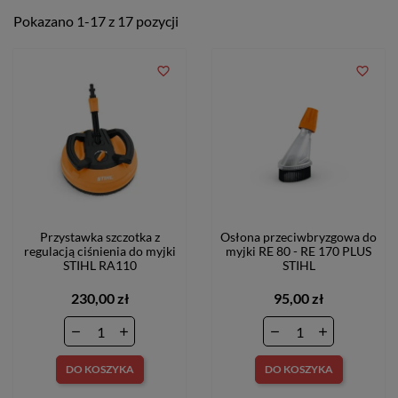
Pokazano 1-17 z 17 pozycji
favorite_border
favorite_border
Przystawka szczotka z
Osłona przeciwbryzgowa do
regulacją ciśnienia do myjki
myjki RE 80 - RE 170 PLUS
STIHL RA110
STIHL
230,00 zł
95,00 zł
DO KOSZYKA
DO KOSZYKA