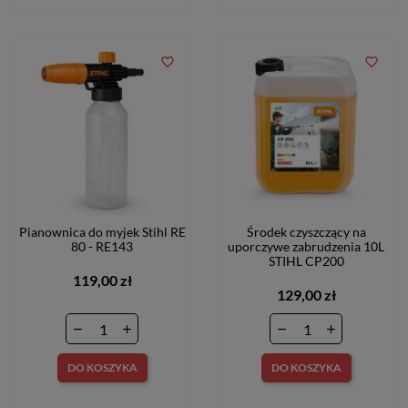
favorite_border
favorite_border
Pianownica do myjek Stihl RE
Środek czyszczący na
80 - RE143
uporczywe zabrudzenia 10L
STIHL CP200
119,00 zł
129,00 zł
DO KOSZYKA
DO KOSZYKA