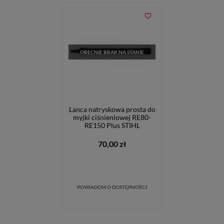
favorite_border
OBECNIE BRAK NA STANIE
Lanca natryskowa prosta do
myjki ciśnieniowej RE80-
RE150 Plus STIHL
70,00 zł
POWIADOM O DOSTĘPNOŚCI