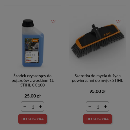
favorite_border
favorite_border
Środek czyszczący do
Szczotka do mycia dużych
pojazdów z woskiem 1L
powierzchni do myjek STIHL
STIHL CC100
95,00 zł
25,00 zł
DO KOSZYKA
DO KOSZYKA