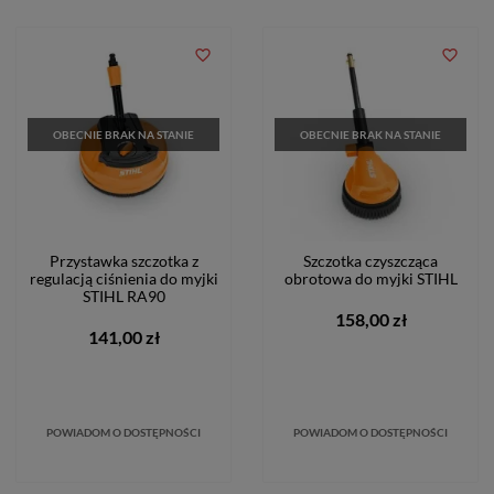
favorite_border
favorite_border
OBECNIE BRAK NA STANIE
OBECNIE BRAK NA STANIE
Przystawka szczotka z
Szczotka czyszcząca
regulacją ciśnienia do myjki
obrotowa do myjki STIHL
STIHL RA90
158,00 zł
141,00 zł
POWIADOM O DOSTĘPNOŚCI
POWIADOM O DOSTĘPNOŚCI