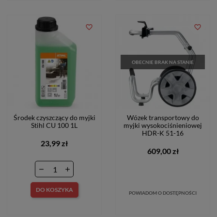
favorite_border
favorite_border
OBECNIE BRAK NA STANIE
Środek czyszczący do myjki
Wózek transportowy do
Stihl CU 100 1L
myjki wysokociśnieniowej
HDR-K 51-16
23,99 zł
609,00 zł
DO KOSZYKA
POWIADOM O DOSTĘPNOŚCI