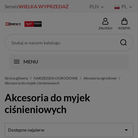
Serwis
WIELKA WYPRZEDAŻ
PLN
PL


ZALOGUJ
KOSZYK
MENU
Strona główna
NARZĘDZIA OGRODOWE
Akcesoria ogrodowe
Akcesoria do myjek ciśnieniowych
Akcesoria do myjek
ciśnieniowych

Dostępne najpierw