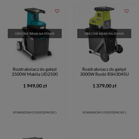
favorite_border
favorite_border
OBECNIE BRAK NA STANIE
OBECNIE BRAK NA STANIE
Rozdrabniacz do gałęzi
Rozdrabniacz do gałęzi
2500W Makita UD2500
3000W Ryobi RSH3045U
1 949,00 zł
1 379,00 zł
POWIADOM O DOSTĘPNOŚCI
POWIADOM O DOSTĘPNOŚCI