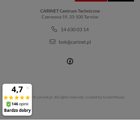
CARINET Centrum Techniczne
Czerwona 59, 33-100 Tarnów
14 630 03 14
bok@carinet.pl
Copyright © carinet.pl. All rights reserved.
created by GreenMouse