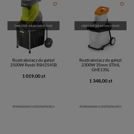
favorite_border
favorite_border
OBECNIE BRAK NA STANIE
OBECNIE BRAK NA STANIE
Rozdrabniacz do gałęzi
Rozdrabniacz do gałęzi
2500W Ryobi RSH2545B
2300W 35mm STIHL
GHE135L
1 019,00 zł
1 348,00 zł
POWIADOM O DOSTĘPNOŚCI
POWIADOM O DOSTĘPNOŚCI