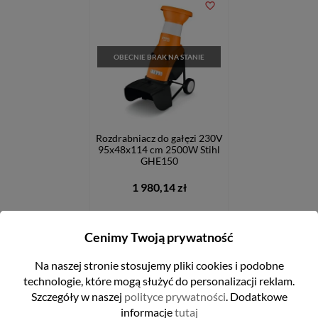
favorite_border
OBECNIE BRAK NA STANIE
Rozdrabniacz do gałęzi 230V
95x48x114 cm 2500W Stihl
GHE150
1 980,14 zł
Cenimy Twoją prywatność
FILTRUJ
POWIADOM O DOSTĘPNOŚCI
Na naszej stronie stosujemy pliki cookies i podobne
technologie, które mogą służyć do personalizacji reklam.
Szczegóły w naszej
polityce prywatności
. Dodatkowe
informacje
tutaj
Pokazano 1-7 z 7 pozycji