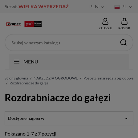
Serwis
WIELKA WYPRZEDAŻ
PLN
PL


ZALOGUJ
KOSZYK
MENU
Strona główna
NARZĘDZIA OGRODOWE
Pozostałe narzędzia ogrodowe
Rozdrabniacze do gałęzi
Rozdrabniacze do gałęzi

Dostępne najpierw
Pokazano 1-7 z 7 pozycji