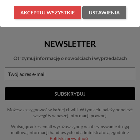
AKCEPTUJ WSZYSTKIE
USTAWIENIA
NEWSLETTER
Otrzymuj informację o nowościach i wyprzedażach
Możesz zrezygnować w każdej chwili. W tym celu należy odnaleźć
szczegóły w naszej informacji prawnej.
Wpisując adres email wyrażasz zgodę na otrzymywanie drogą
mailową informacji handlowych od administratora, zgodnie z
Polityką prywatności