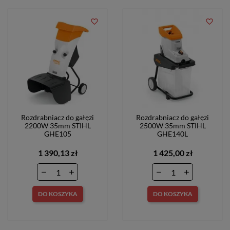
favorite_border
favorite_border
Rozdrabniacz do gałęzi
Rozdrabniacz do gałęzi
2200W 35mm STIHL
2500W 35mm STIHL
GHE105
GHE140L
1 390,13 zł
1 425,00 zł
DO KOSZYKA
DO KOSZYKA