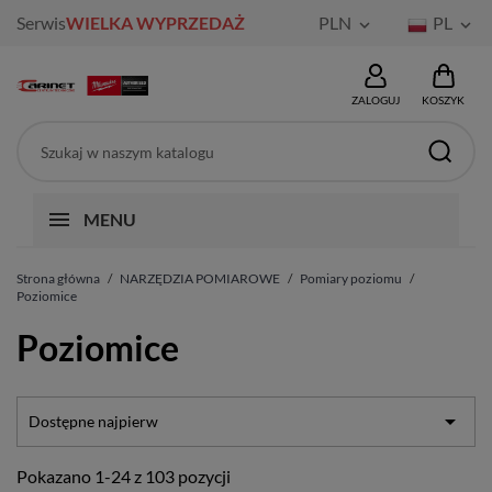
Serwis
WIELKA WYPRZEDAŻ
PLN
PL


ZALOGUJ
KOSZYK
MENU
Strona główna
NARZĘDZIA POMIAROWE
Pomiary poziomu
Poziomice
Poziomice

Dostępne najpierw
Pokazano 1-24 z 103 pozycji