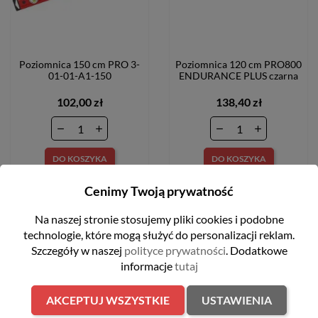
Poziomnica 150 cm PRO 3-
Poziomnica 120 cm PRO800
01-01-A1-150
ENDURANCE PLUS czarna
102,00 zł
138,40 zł
DO KOSZYKA
DO KOSZYKA
Cenimy Twoją prywatność
FILTRUJ
Na naszej stronie stosujemy pliki cookies i podobne
technologie, które mogą służyć do personalizacji reklam.
favorite_border
favorite_border
Szczegóły w naszej
polityce prywatności
. Dodatkowe
informacje
tutaj
AKCEPTUJ WSZYSTKIE
USTAWIENIA