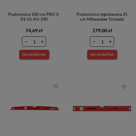
Poziomnica 100 cm PRO 3-
Poziomnica regulowana 25
01-01-A1-100
cm Milwaukee Torpedo
74,69 zł
179,00 zł
DO KOSZYKA
DO KOSZYKA
favorite_border
favorite_border