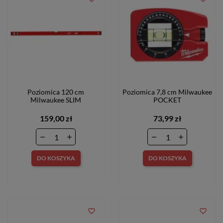
Poziomica 120 cm
Poziomica 7,8 cm Milwaukee
Milwaukee SLIM
POCKET
159,00 zł
73,99 zł
DO KOSZYKA
DO KOSZYKA
favorite_border
favorite_border