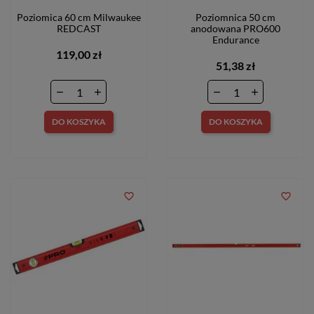
Poziomica 60 cm Milwaukee
Poziomnica 50 cm
REDCAST
anodowana PRO600
Endurance
119,00 zł
51,38 zł
DO KOSZYKA
DO KOSZYKA
favorite_border
favorite_border