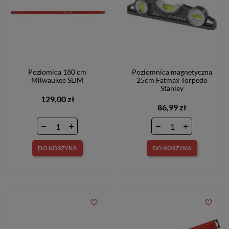
Poziomica 180 cm
Poziomnica magnetyczna
Milwaukee SLIM
25cm Fatmax Torpedo
Stanley
129,00 zł
86,99 zł
DO KOSZYKA
DO KOSZYKA
favorite_border
favorite_border