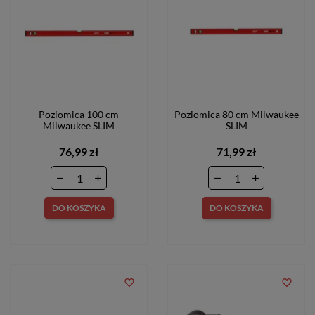
Poziomica 100 cm
Poziomica 80 cm Milwaukee
Milwaukee SLIM
SLIM
76,99 zł
71,99 zł
DO KOSZYKA
DO KOSZYKA
favorite_border
favorite_border