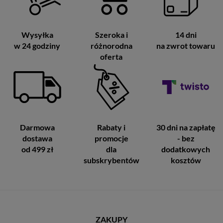
Wysyłka
Szeroka i
14 dni
w 24 godziny
różnorodna
na zwrot towaru
oferta
Darmowa
Rabaty i
30 dni na zapłatę
dostawa
promocje
- bez
od 499 zł
dla
dodatkowych
subskrybentów
kosztów
ZAKUPY