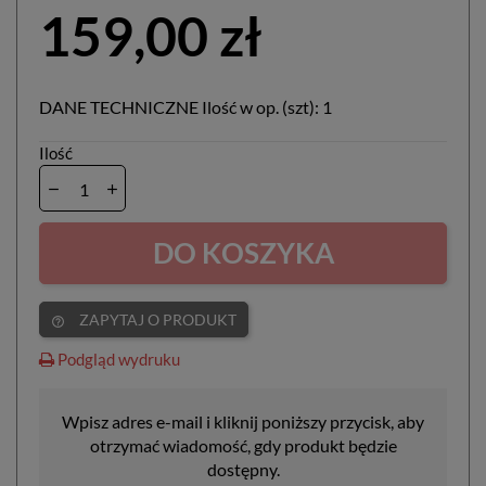
159,00 zł
DANE TECHNICZNE Ilość w op. (szt): 1
Ilość
DO KOSZYKA
ZAPYTAJ O PRODUKT
help_outline
Podgląd wydruku
Wpisz adres e-mail i kliknij poniższy przycisk, aby
otrzymać wiadomość, gdy produkt będzie
dostępny.