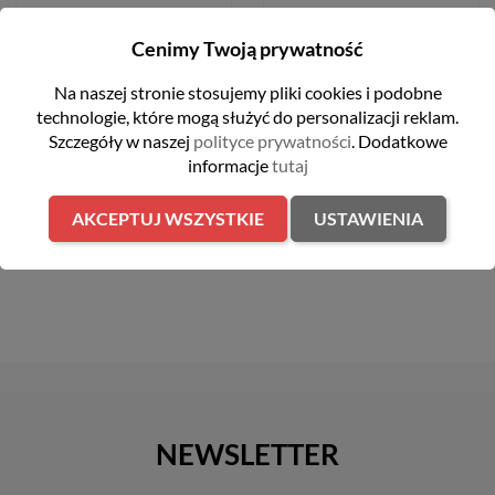
Kosiarka spalinowa 48cm
Kosiarka spalinowa z
170 cm3 Hecht 550SW
napędem 46 cm 159 cm3
Cenimy Twoją prywatność
2,5kW Cub Cadet LM2
DR46S
1 899,00 zł
Na naszej stronie stosujemy pliki cookies i podobne
2 399,00 zł
technologie, które mogą służyć do personalizacji reklam.
Szczegóły w naszej
polityce prywatności
. Dodatkowe
informacje
tutaj
DO KOSZYKA
DO KOSZYKA
AKCEPTUJ WSZYSTKIE
USTAWIENIA
NEWSLETTER