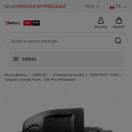
Serwis
WIELKA WYPRZEDAŻ
PLN
PL


ZALOGUJ
KOSZYK
MENU
Strona główna
OSPRZĘT
Uchwyty wiertarskie
ADAPTERY / INNE
Adapter uchwytu Fixtec - SDS-Plus Milwaukee