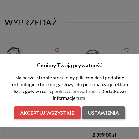
WYPRZEDAŻ
favorite_border
favorite_border
Cenimy Twoją prywatność
Na naszej stronie stosujemy pliki cookies i podobne
technologie, które mogą służyć do personalizacji reklam.
Szczegóły w naszej
polityce prywatności
. Dodatkowe
informacje
tutaj
Kosiarka spalinowa 48cm
Kosiarka spalinowa z
AKCEPTUJ WSZYSTKIE
USTAWIENIA
170 cm3 Hecht 550SW
napędem 46 cm 159 cm3
2,5kW Cub Cadet LM2
DR46S
1 899,00 zł
2 399,00 zł