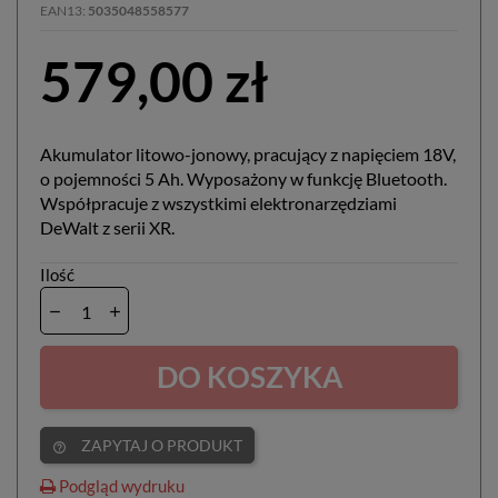
EAN13
5035048558577
579,00 zł
Akumulator litowo-jonowy, pracujący z napięciem 18V,
o pojemności 5 Ah. Wyposażony w funkcję Bluetooth.
Współpracuje z wszystkimi elektronarzędziami
DeWalt z serii XR.
Ilość
DO KOSZYKA
ZAPYTAJ O PRODUKT
help_outline
Podgląd wydruku