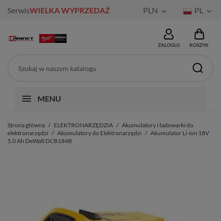
Serwis
WIELKA WYPRZEDAŻ
PLN
PL


ZALOGUJ
KOSZYK
MENU
Strona główna
ELEKTRONARZĘDZIA
Akumulatory i ładowarki do
elektronarzędzi
Akumulatory do Elektronarzędzi
Akumulator Li-ion 18V
5.0 Ah DeWalt DCB184B