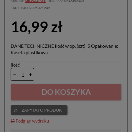
MARKA
MILWAUKEE
INDEKS
4932352465
EAN13
4002395371242
16,99 zł
DANE TECHNICZNE Ilość w op. (szt): 5 Opakowanie:
Kaseta plastikowa
Ilość
DO KOSZYKA
ZAPYTAJ O PRODUKT
help_outline
Podgląd wydruku