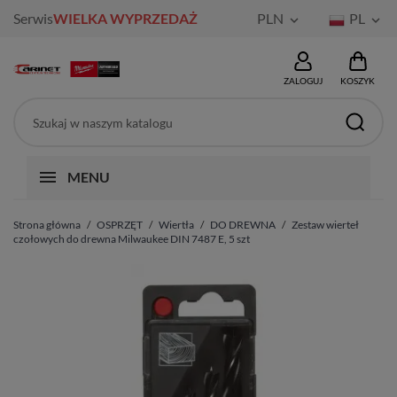
Serwis
WIELKA WYPRZEDAŻ
PLN
PL


ZALOGUJ
KOSZYK
MENU
Strona główna
OSPRZĘT
Wiertła
DO DREWNA
Zestaw wierteł
czołowych do drewna Milwaukee DIN 7487 E, 5 szt