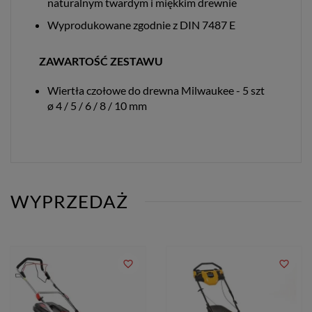
naturalnym twardym i miękkim drewnie
Wyprodukowane zgodnie z DIN 7487 E
ZAWARTOŚĆ ZESTAWU
Wiertła czołowe do drewna Milwaukee - 5 szt
ø 4 / 5 / 6 / 8 / 10 mm
WYPRZEDAŻ
favorite_border
favorite_border