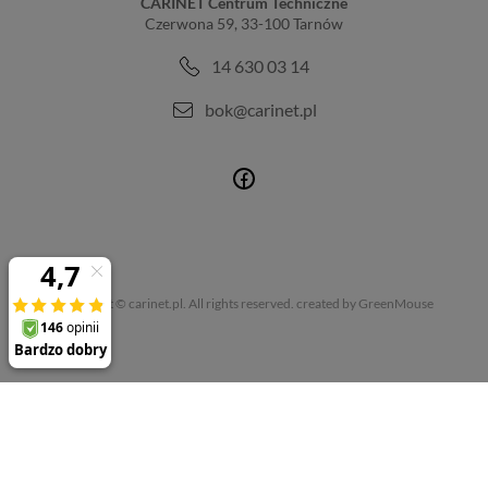
CARINET Centrum Techniczne
Czerwona 59, 33-100 Tarnów
14 630 03 14
bok@carinet.pl
Copyright © carinet.pl. All rights reserved.
created by GreenMouse