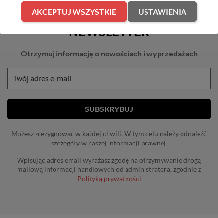
AKCEPTUJ WSZYSTKIE
USTAWIENIA
NEWSLETTER
Otrzymuj informację o nowościach i wyprzedażach
Możesz zrezygnować w każdej chwili. W tym celu należy odnaleźć
szczegóły w naszej informacji prawnej.
Wpisując adres email wyrażasz zgodę na otrzymywanie drogą
mailową informacji handlowych od administratora, zgodnie z
Polityką prywatności