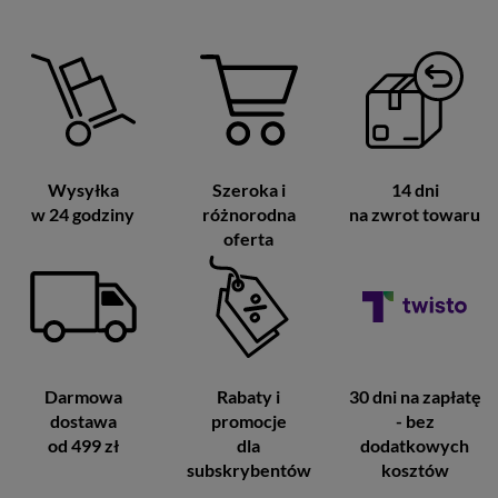
Wysyłka
Szeroka i
14 dni
w 24 godziny
różnorodna
na zwrot towaru
oferta
Darmowa
Rabaty i
30 dni na zapłatę
dostawa
promocje
- bez
od 499 zł
dla
dodatkowych
subskrybentów
kosztów