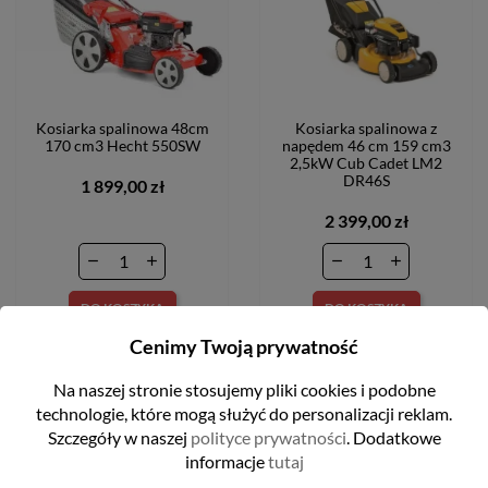
Kosiarka spalinowa 48cm
Kosiarka spalinowa z
170 cm3 Hecht 550SW
napędem 46 cm 159 cm3
2,5kW Cub Cadet LM2
DR46S
1 899,00 zł
2 399,00 zł
DO KOSZYKA
DO KOSZYKA
Cenimy Twoją prywatność
Na naszej stronie stosujemy pliki cookies i podobne
technologie, które mogą służyć do personalizacji reklam.
Szczegóły w naszej
polityce prywatności
. Dodatkowe
informacje
tutaj