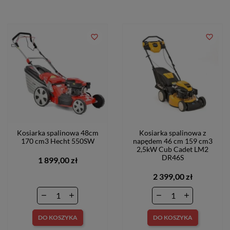
favorite_border
favorite_border
Kosiarka spalinowa 48cm
Kosiarka spalinowa z
170 cm3 Hecht 550SW
napędem 46 cm 159 cm3
2,5kW Cub Cadet LM2
DR46S
1 899,00 zł
2 399,00 zł
DO KOSZYKA
DO KOSZYKA