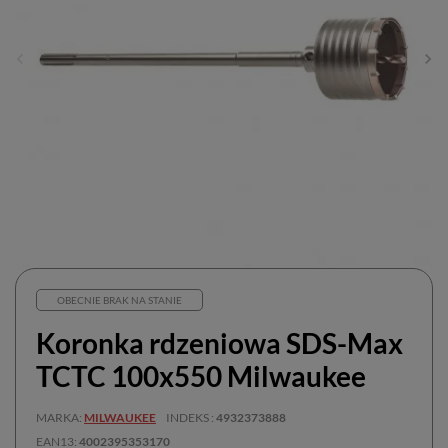
OBECNIE BRAK NA STANIE
Koronka rdzeniowa SDS-Max
TCTC 100x550 Milwaukee
MARKA
MILWAUKEE
INDEKS
4932373888
EAN13
4002395353170