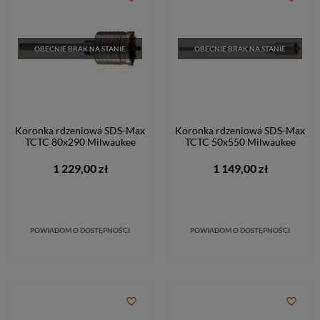
OBECNIE BRAK NA STANIE
OBECNIE BRAK NA STANIE
Koronka rdzeniowa SDS-Max
Koronka rdzeniowa SDS-Max
TCTC 80x290 Milwaukee
TCTC 50x550 Milwaukee
1 229,00 zł
1 149,00 zł
POWIADOM O DOSTĘPNOŚCI
POWIADOM O DOSTĘPNOŚCI
favorite_border
favorite_border