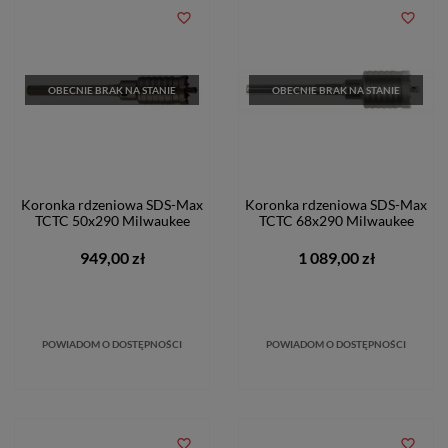
favorite_border
favorite_border
OBECNIE BRAK NA STANIE
OBECNIE BRAK NA STANIE
Koronka rdzeniowa SDS-Max
Koronka rdzeniowa SDS-Max
TCTC 50x290 Milwaukee
TCTC 68x290 Milwaukee
949,00 zł
1 089,00 zł
POWIADOM O DOSTĘPNOŚCI
POWIADOM O DOSTĘPNOŚCI
favorite_border
favorite_border