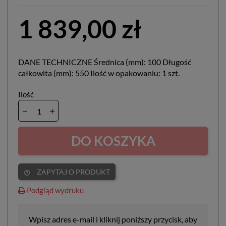
1 839,00 zł
DANE TECHNICZNE Średnica (mm): 100 Długość
całkowita (mm): 550 Ilość w opakowaniu: 1 szt.
Ilość
DO KOSZYKA
ZAPYTAJ O PRODUKT
help_outline
Podgląd wydruku
Wpisz adres e-mail i kliknij poniższy przycisk, aby