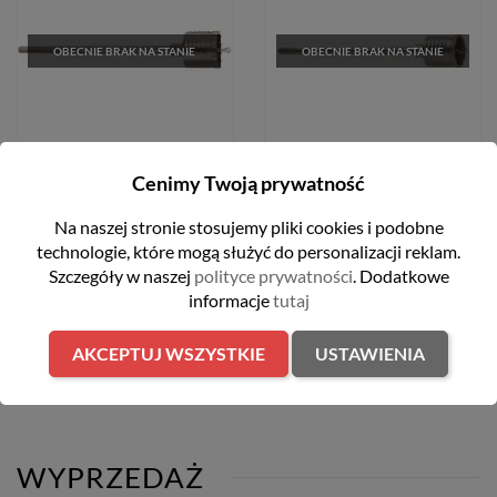
OBECNIE BRAK NA STANIE
OBECNIE BRAK NA STANIE
Koronka rdzeniowa SDS-Max
Koronka rdzeniowa SDS-Max
Cenimy Twoją prywatność
TCTC 68x550 Milwaukee
TCTC 80x550 Milwaukee
Na naszej stronie stosujemy pliki cookies i podobne
1 329,00 zł
1 499,00 zł
technologie, które mogą służyć do personalizacji reklam.
Szczegóły w naszej
polityce prywatności
. Dodatkowe
informacje
tutaj
POWIADOM O DOSTĘPNOŚCI
POWIADOM O DOSTĘPNOŚCI
AKCEPTUJ WSZYSTKIE
USTAWIENIA
WYPRZEDAŻ