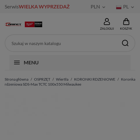
Serwis
WIELKA WYPRZEDAŻ
PLN
PL


ZALOGUJ
KOSZYK
MENU
Strona główna
OSPRZĘT
Wiertła
KORONKI RDZENIOWE
Koronka
rdzeniowa SDS-Max TCTC 100x550 Milwaukee