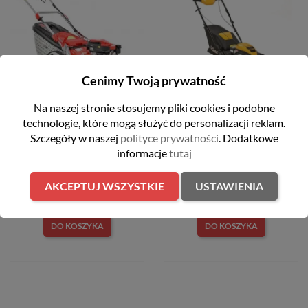
Cenimy Twoją prywatność
Na naszej stronie stosujemy pliki cookies i podobne
Kosiarka spalinowa 48cm
Kosiarka spalinowa z
technologie, które mogą służyć do personalizacji reklam.
170 cm3 Hecht 550SW
napędem 46 cm 159 cm3
2,5kW Cub Cadet LM2
Szczegóły w naszej
polityce prywatności
. Dodatkowe
DR46S
1 899,00 zł
informacje
tutaj
2 399,00 zł
AKCEPTUJ WSZYSTKIE
USTAWIENIA
DO KOSZYKA
DO KOSZYKA