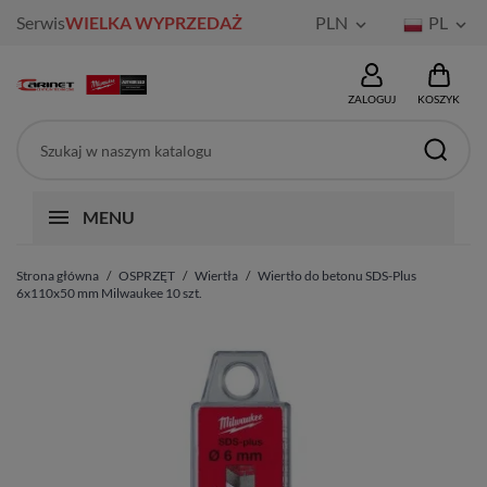
Serwis
WIELKA WYPRZEDAŻ
PLN
PL


ZALOGUJ
KOSZYK
MENU
Strona główna
OSPRZĘT
Wiertła
Wiertło do betonu SDS-Plus
6x110x50 mm Milwaukee 10 szt.