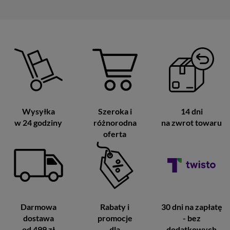
Wysyłka
Szeroka i
14 dni
w 24 godziny
różnorodna
na zwrot towaru
oferta
Darmowa
Rabaty i
30 dni na zapłatę
dostawa
promocje
- bez
od 499 zł
dla
dodatkowych