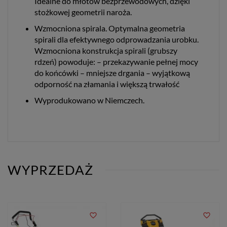
Idealne do młotów bezprzewodowych, dzięki
stożkowej geometrii naroża.
Wzmocniona spirala. Optymalna geometria
spirali dla efektywnego odprowadzania urobku.
Wzmocniona konstrukcja spirali (grubszy
rdzeń) powoduje: – przekazywanie pełnej mocy
do końcówki – mniejsze drgania – wyjątkową
odporność na złamania i większą trwałość
Wyprodukowano w Niemczech.
WYPRZEDAŻ
favorite_border
favorite_border