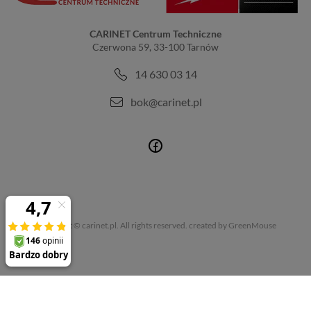
CARINET Centrum Techniczne
Czerwona 59, 33-100 Tarnów
14 630 03 14
bok@carinet.pl
Copyright © carinet.pl. All rights reserved.
created by GreenMouse