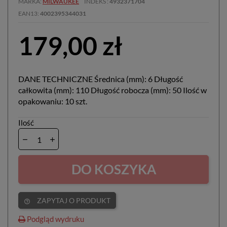
MARKA
MILWAUKEE
INDEKS
4932371704
EAN13
4002395344031
179,00 zł
DANE TECHNICZNE Średnica (mm): 6 Długość
całkowita (mm): 110 Długość robocza (mm): 50 Ilość w
opakowaniu: 10 szt.
Ilość
DO KOSZYKA
ZAPYTAJ O PRODUKT
help_outline
Podgląd wydruku