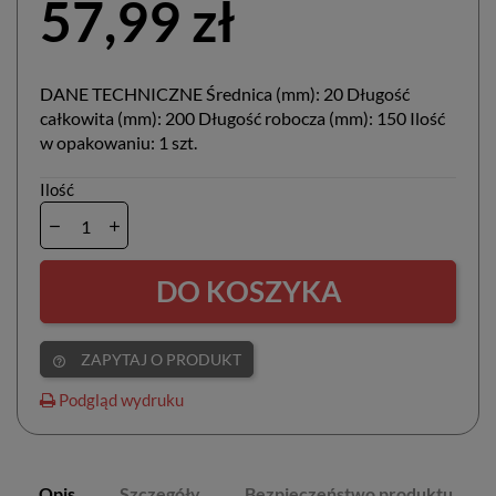
57,99 zł
DANE TECHNICZNE Średnica (mm): 20 Długość
całkowita (mm): 200 Długość robocza (mm): 150 Ilość
w opakowaniu: 1 szt.
Ilość
DO KOSZYKA
ZAPYTAJ O PRODUKT
help_outline
Podgląd wydruku
Opis
Szczegóły
Bezpieczeństwo produktu