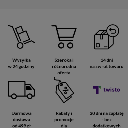
Wysyłka
Szeroka i
14 dni
w 24 godziny
różnorodna
na zwrot towaru
oferta
Darmowa
Rabaty i
30 dni na zapłatę
dostawa
promocje
- bez
od 499 zł
dla
dodatkowych