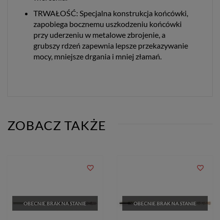
TRWAŁOŚĆ: Specjalna konstrukcja końcówki,
zapobiega bocznemu uszkodzeniu końcówki
przy uderzeniu w metalowe zbrojenie, a
grubszy rdzeń zapewnia lepsze przekazywanie
mocy, mniejsze drgania i mniej złamań.
ZOBACZ TAKŻE
favorite_border
favorite_border
OBECNIE BRAK NA STANIE
OBECNIE BRAK NA STANIE