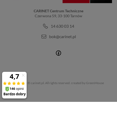
CARINET Centrum Techniczne
Czerwona 59, 33-100 Tarnów
14 630 03 14
bok@carinet.pl
Copyright © carinet.pl. All rights reserved.
created by GreenMouse