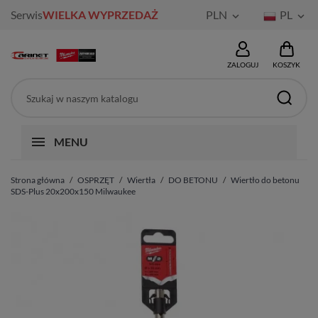
Serwis
WIELKA WYPRZEDAŻ
PLN
PL


ZALOGUJ
KOSZYK
MENU
Strona główna
OSPRZĘT
Wiertła
DO BETONU
Wiertło do betonu
SDS-Plus 20x200x150 Milwaukee