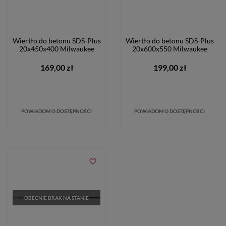
Wiertło do betonu SDS-Plus
Wiertło do betonu SDS-Plus
20x450x400 Milwaukee
20x600x550 Milwaukee
169,00 zł
199,00 zł
POWIADOM O DOSTĘPNOŚCI
POWIADOM O DOSTĘPNOŚCI
favorite_border
OBECNIE BRAK NA STANIE