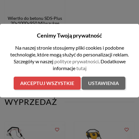
Wiertło do betonu SDS-Plus
20x1000x950 Milwaukee
389,00 zł
Cenimy Twoją prywatność
Na naszej stronie stosujemy pliki cookies i podobne
technologie, które mogą służyć do personalizacji reklam.
Szczegóły w naszej
polityce prywatności
. Dodatkowe
POWIADOM O DOSTĘPNOŚCI
informacje
tutaj
AKCEPTUJ WSZYSTKIE
USTAWIENIA
WYPRZEDAŻ
favorite_border
favorite_border