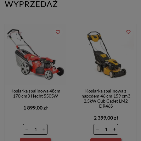
WYPRZEDAŻ
favorite_border
favorite_border
Kosiarka spalinowa 48cm
Kosiarka spalinowa z
170 cm3 Hecht 550SW
napędem 46 cm 159 cm3
2,5kW Cub Cadet LM2
DR46S
1 899,00 zł
2 399,00 zł