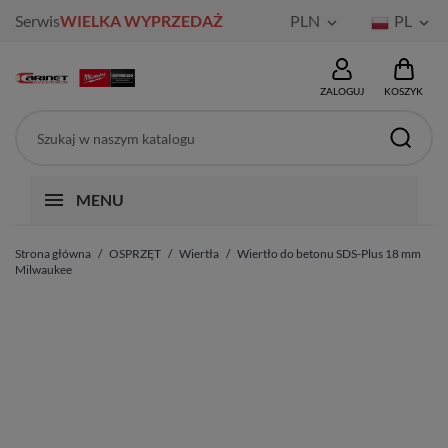
Serwis
WIELKA WYPRZEDAŻ
PLN
PL


ZALOGUJ
KOSZYK
MENU
Strona główna
OSPRZĘT
Wiertła
Wiertło do betonu SDS-Plus 18 mm
Milwaukee