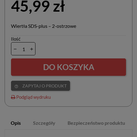
45,99 zł
Wiertła SDS-plus – 2-ostrzowe
Ilość
DO KOSZYKA
ZAPYTAJ O PRODUKT
help_outline
Podgląd wydruku
Opis
Szczegóły
Bezpieczeństwo produktu