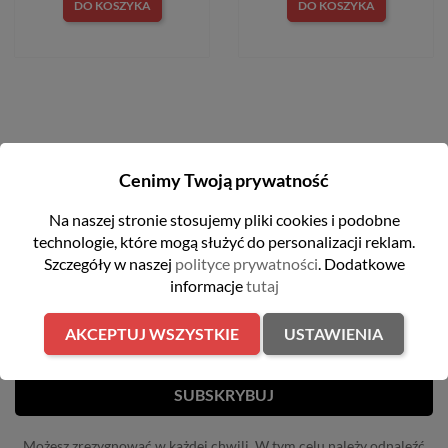
DO KOSZYKA
DO KOSZYKA
Cenimy Twoją prywatność
Na naszej stronie stosujemy pliki cookies i podobne
NEWSLETTER
technologie, które mogą służyć do personalizacji reklam.
Szczegóły w naszej
polityce prywatności
. Dodatkowe
Otrzymuj informację o nowościach i wyprzedażach
informacje
tutaj
AKCEPTUJ WSZYSTKIE
USTAWIENIA
Możesz zrezygnować w każdej chwili. W tym celu należy odnaleźć