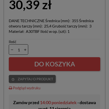
30,39 zł
DANE TECHNICZNE Średnica (mm): 355 Średnica
otworu tarczy (mm): 25,4 Grubość tarczy (mm): 3
Materiał: A30TBF Ilość w op. (szt): 1
Ilość
DO KOSZYKA
ZAPYTAJ O PRODUKT
help_outline
Podgląd wydruku
Zamów przed
14:00 poniedziałek
- dostawa
w
wt. 11 sierpnia