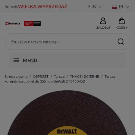
Serwis
WIELKA WYPRZEDAŻ
PLN
PL


ZALOGUJ
KOSZYK
MENU
Strona główna
OSPRZĘT
Tarcze
TNĄCE I ŚCIERNE
Tarcza
korundowa do metalu 355 mm DeWalt DT3450-QZ