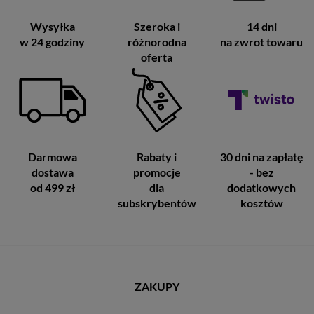
Wysyłka
Szeroka i
14 dni
w 24 godziny
różnorodna
na zwrot towaru
oferta
Darmowa
Rabaty i
30 dni na zapłatę
dostawa
promocje
- bez
od 499 zł
dla
dodatkowych
subskrybentów
kosztów
ZAKUPY