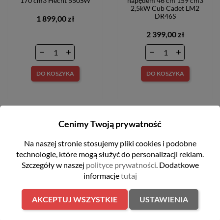
170 cm3 Hecht 550SW
napędem 46 cm 159 cm3
2,5kW Cub Cadet LM2
DR46S
1 899,00 zł
2 399,00 zł
DO KOSZYKA
DO KOSZYKA
Cenimy Twoją prywatność
Na naszej stronie stosujemy pliki cookies i podobne
technologie, które mogą służyć do personalizacji reklam.
Szczegóły w naszej
polityce prywatności
. Dodatkowe
informacje
tutaj
NEWSLETTER
AKCEPTUJ WSZYSTKIE
USTAWIENIA
Otrzymuj informację o nowościach i wyprzedażach