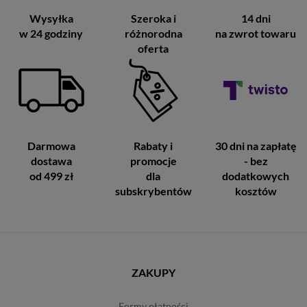
Wysyłka
Szeroka i
14 dni
w 24 godziny
różnorodna
na zwrot towaru
oferta
Darmowa
Rabaty i
30 dni na zapłatę
dostawa
promocje
- bez
od 499 zł
dla
dodatkowych
subskrybentów
kosztów
ZAKUPY
formy płatności