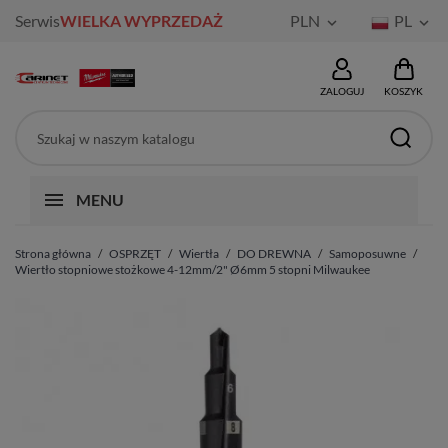
Serwis
WIELKA WYPRZEDAŻ
PLN
PL


ZALOGUJ
KOSZYK
MENU
Strona główna
OSPRZĘT
Wiertła
DO DREWNA
Samoposuwne
Wiertło stopniowe stożkowe 4-12mm/2" Ø6mm 5 stopni Milwaukee