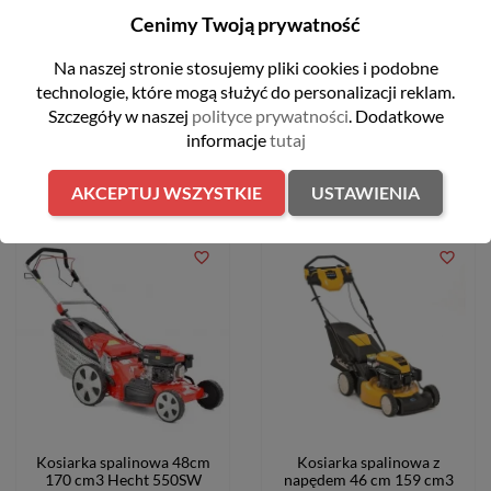
maksymalne przeniesienie momentu.
Cenimy Twoją prywatność
Na naszej stronie stosujemy pliki cookies i podobne
technologie, które mogą służyć do personalizacji reklam.
Szczegóły w naszej
polityce prywatności
. Dodatkowe
informacje
tutaj
WYPRZEDAŻ
AKCEPTUJ WSZYSTKIE
USTAWIENIA
favorite_border
favorite_border
Kosiarka spalinowa 48cm
Kosiarka spalinowa z
170 cm3 Hecht 550SW
napędem 46 cm 159 cm3