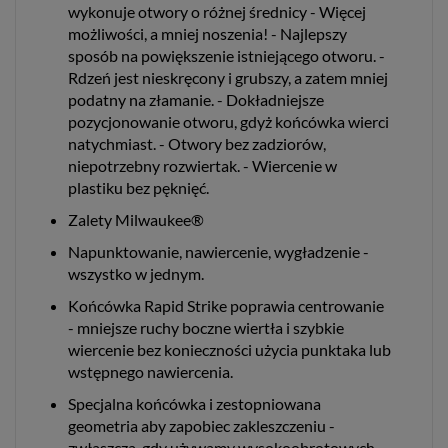
wykonuje otwory o różnej średnicy - Więcej
możliwości, a mniej noszenia! - Najlepszy
sposób na powiększenie istniejącego otworu. -
Rdzeń jest nieskręcony i grubszy, a zatem mniej
podatny na złamanie. - Dokładniejsze
pozycjonowanie otworu, gdyż końcówka wierci
natychmiast. - Otwory bez zadziorów,
niepotrzebny rozwiertak. - Wiercenie w
plastiku bez pęknięć.
Zalety Milwaukee®
Napunktowanie, nawiercenie, wygładzenie -
wszystko w jednym.
Końcówka Rapid Strike poprawia centrowanie
- mniejsze ruchy boczne wiertła i szybkie
wiercenie bez konieczności użycia punktaka lub
wstępnego nawiercenia.
Specjalna końcówka i zestopniowana
geometria aby zapobiec zakleszczeniu -
zwłaszcza, gdy używamy wysokoobrotowych,