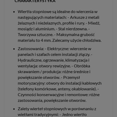
CHARAKTERYSTYKA
Wiertła stopniowe są idealne do wiercenia w
następujących materiałach: - Arkusze z metali
żelaznych i nieżelaznych, profile i rury. - Miedź,
mosiądz i aluminium. - Stal nierdzewna. -
Tworzywa sztuczne. - Maksymalna grubość
materiału to 4 mm. Zalecamy użycie chłodziwa.
Zastosowania: - Elektryczne: wiercenie w
panelach i szafach celem instalacji złączy. -
Hydrauliczne, ogrzewanie, klimatyzacja i
wentylacja: otwory rewizyjne. - Obróbka
skrawaniem / produkcja: różne średnice i
powiększanie otworów. - Przemysł
motoryzacyjny: otwory do instalacji kablowych
(telefony komórkowe, anteny, okablowanie). -
Czynności konserwacyjne i remontowe: różne
zastosowania, powiększanie otworów.
Zalety wierteł stopniowych w porównaniu z
wietłami tradycyjnymi: - Jedno wiertło