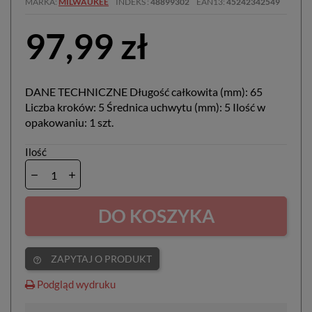
MARKA
MILWAUKEE
INDEKS
48899302
EAN13
45242342549
97,99 zł
DANE TECHNICZNE Długość całkowita (mm): 65
Liczba kroków: 5 Średnica uchwytu (mm): 5 Ilość w
opakowaniu: 1 szt.
Ilość
DO KOSZYKA
ZAPYTAJ O PRODUKT
help_outline
Podgląd wydruku