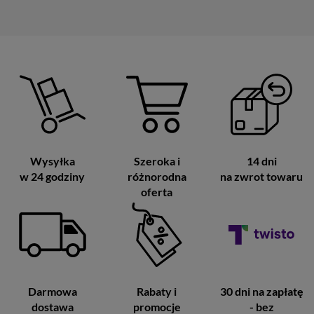
Wysyłka
Szeroka i
14 dni
w 24 godziny
różnorodna
na zwrot towaru
oferta
Darmowa
Rabaty i
30 dni na zapłatę
dostawa
promocje
- bez