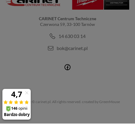
CARINET Centrum Techniczne
Czerwona 59, 33-100 Tarnów
14 630 03 14
bok@carinet.pl
Copyright © carinet.pl. All rights reserved.
created by GreenMouse