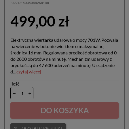
EAN13
5035048268148
499,00 zł
Elektryczna wiertarka udarowa o mocy 701W. Pozwala
na wiercenie w betonie wiertłem o maksymalnej
średnicy 16 mm. Regulowana prędkość obrotowa od 0
do 2800 obrotów na minutę. Mechanizm udarowy z
prędkością do 47 600 uderzeń na minutę. Urządzenie
d...
czytaj więcej
Ilość
DO KOSZYKA
ZAPYTAJ O PRODUKT
help_outline