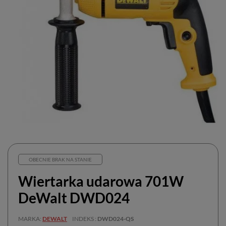
OBECNIE BRAK NA STANIE
Wiertarka udarowa 701W
DeWalt DWD024
MARKA
DEWALT
INDEKS
DWD024-QS