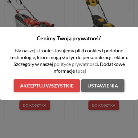
Cenimy Twoją prywatność
Na naszej stronie stosujemy pliki cookies i podobne
Kosiarka spalinowa 48cm
Kosiarka spalinowa z
technologie, które mogą służyć do personalizacji reklam.
170 cm3 Hecht 550SW
napędem 46 cm 159 cm3
Szczegóły w naszej
polityce prywatności
. Dodatkowe
2,5kW Cub Cadet LM2
DR46S
informacje
tutaj
1 899,00 zł
2 399,00 zł
AKCEPTUJ WSZYSTKIE
USTAWIENIA
DO KOSZYKA
DO KOSZYKA