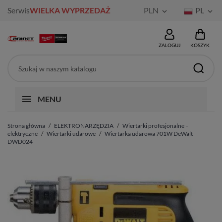
Serwis
WIELKA WYPRZEDAŻ
PLN
PL


ZALOGUJ
KOSZYK
MENU
Strona główna
ELEKTRONARZĘDZIA
Wiertarki profesjonalne –
elektryczne
Wiertarki udarowe
Wiertarka udarowa 701W DeWalt
DWD024