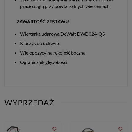
pracę ciągłą przy powtarzalnych wierceniach.
ZAWARTOŚĆ ZESTAWU
Wiertarka udarowa DeWalt DWD024-QS
Kluczyk do uchwytu
Wielopozycyjna rękojeść boczna
Ogranicznik głębokości
WYPRZEDAŻ
favorite_border
favorite_border