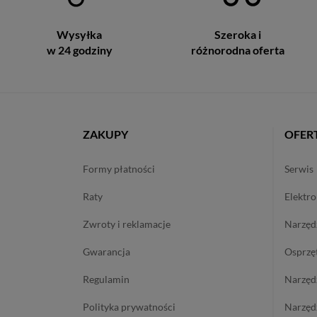
Wysyłka
Szeroka i
w 24 godziny
różnorodna oferta
ZAKUPY
OFER
formy płatności
serwis
raty
elektr
zwroty i reklamacje
narzę
gwarancja
osprzę
regulamin
narzę
polityka prywatności
narzę