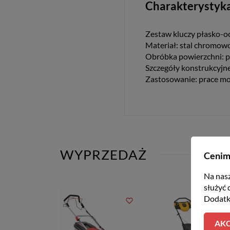
Charakterystyka
Zestaw kluczy płasko-
Materiał: stal chromo
Obróbka powierzchni: p
Szczegóły konstrukcyj
Zastosowanie: prace mo
WYPRZEDAŻ
Cenim
Na nasz
służyć 
Dodatk
favorite_border
favorite_bord
AKC