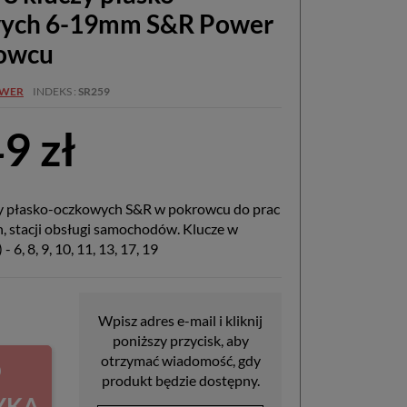
ych 6-19mm S&R Power
owcu
OWER
INDEKS
SR259
9 zł
y płasko-oczkowych S&R w pokrowcu do prac
 stacji obsługi samochodów. Klucze w
 6, 8, 9, 10, 11, 13, 17, 19
Wpisz adres e-mail i kliknij
poniższy przycisk, aby
otrzymać wiadomość, gdy
O
produkt będzie dostępny.
YKA