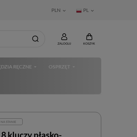
PLN
PL


ZALOGUJ
KOSZYK
DZIA RĘCZNE
OSPRZĘT
 NA STANIE
8 kluczy płasko-