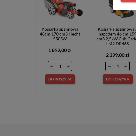
Kosiarka spalinowa
Kosiarka spalinowa 
48cm 170 cm3 Hecht
napędem 46 cm 15
550SW
cm3 2,5kW Cub Cad
LM2 DR46S
1 899,00 zł
2 399,00 zł
DO KOSZYKA
DO KOSZYKA