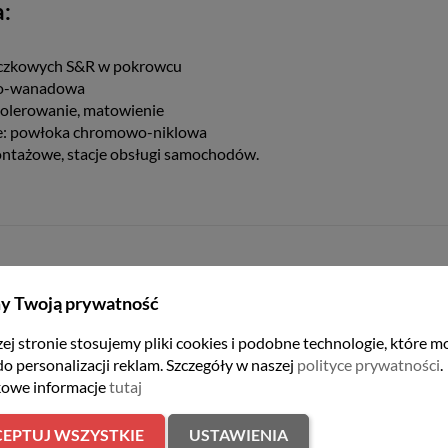
:
oczkowych S&R w pokrowcu
wo-wanadowa
olerowanie, matowienie
ne: powłoka chromowo-niklowa
ntażowe, stacje obsługi samochodów.
y Twoją prywatność
ej stronie stosujemy pliki cookies i podobne technologie, które m
do personalizacji reklam. Szczegóły w naszej
polityce prywatności
.
owe informacje
tutaj
er
EPTUJ WSZYSTKIE
USTAWIENIA