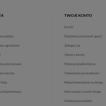
TA
TWOJE KONTO
konto
onarzędzia
śledzenie zamówień gości
dzia ogrodowe
zaloguj się
t
utwórz konto
dzia pomiarowe
moje powiadomienia
dzia ręczne
ustawienia prywatności
 i bhp
moje komentarze na blogu
ika diamentowa
informacje o moim blogu
ulubione produkty