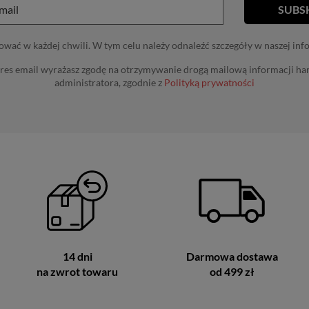
wać w każdej chwili. W tym celu należy odnaleźć szczegóły w naszej inf
res email wyrażasz zgodę na otrzymywanie drogą mailową informacji h
administratora, zgodnie z
Polityką prywatności
14 dni
Darmowa dostawa
na zwrot towaru
od 499 zł