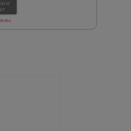
KT
druku