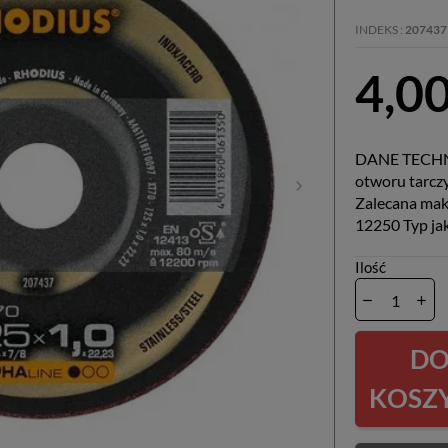
INDEKS
207437
4,00
DANE TECHNI
otworu tarczy
Zalecana mak
12250 Typ jak
Ilość
D
KOSZ