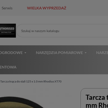
Serwis
WIELKA WYPRZEDAŻ
 OGRODOWE
NARZĘDZIA POMIAROWE
NARZĘ
MENTOWA
Tarcza tnąca do stali 125 x 1.0 mm Rhodius XT70
Tarcza 
mm Rho