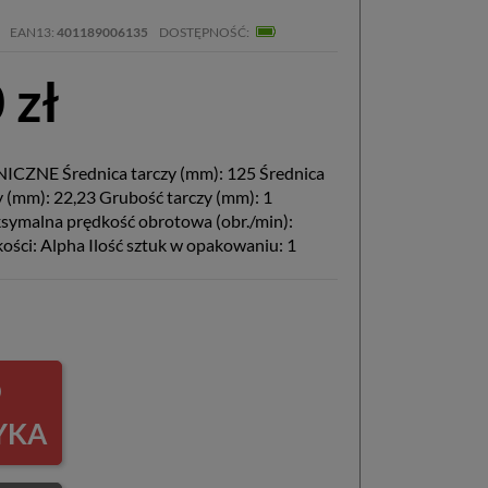
EAN13
401189006135
DOSTĘPNOŚĆ
 zł
CZNE Średnica tarczy (mm): 125 Średnica
 (mm): 22,23 Grubość tarczy (mm): 1
symalna prędkość obrotowa (obr./min):
ości: Alpha Ilość sztuk w opakowaniu: 1
O
YKA