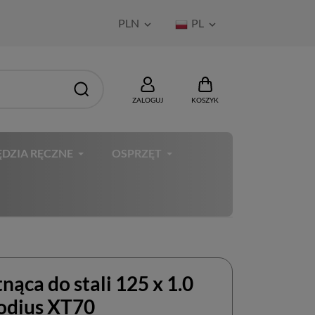
PLN
PL


ZALOGUJ
KOSZYK
DZIA RĘCZNE
OSPRZĘT
tnąca do stali 125 x 1.0
dius XT70