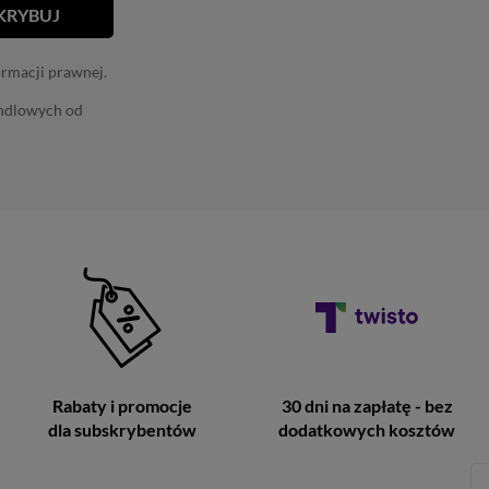
ormacji prawnej.
andlowych od
Rabaty i promocje
30 dni na zapłatę - bez
dla subskrybentów
dodatkowych kosztów