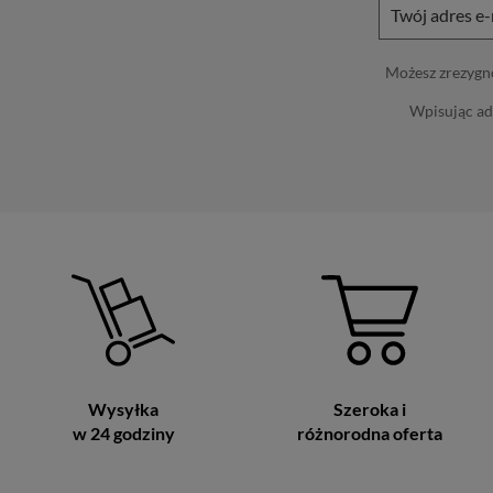
Możesz zrezygno
Wpisując ad
Wysyłka
Szeroka i
w 24 godziny
różnorodna oferta