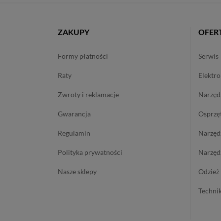
ZAKUPY
OFER
formy płatności
serwis
raty
elektr
zwroty i reklamacje
narzę
gwarancja
osprzę
regulamin
narzę
polityka prywatności
narzę
nasze sklepy
odzież
techn