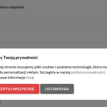
łabym napędem.
y Twoją prywatność
er
ej stronie stosujemy pliki cookies i podobne technologie, które m
do personalizacji reklam. Szczegóły w naszej
polityce prywatności
.
owe informacje
tutaj
EPTUJ WSZYSTKIE
USTAWIENIA
z
9