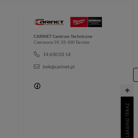
CARINET Centrum Techniczne
Czerwona 59, 33-100 Tarnów
14 630 03 14
bok@carinet.pl
WEŹ LEASING TERAZ