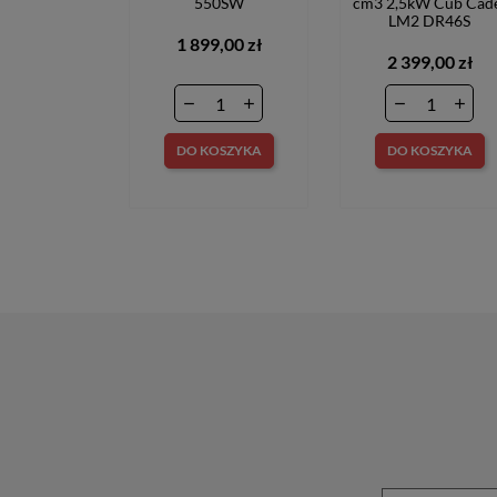
550SW
cm3 2,5kW Cub Cad
LM2 DR46S
1 899,00 zł
2 399,00 zł
DO KOSZYKA
DO KOSZYKA