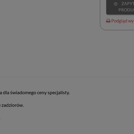
ZAPYTAJ O
help_outline
PRODU
Podgląd wy
 dla świadomego ceny specjalisty.
 zadziorów.
.