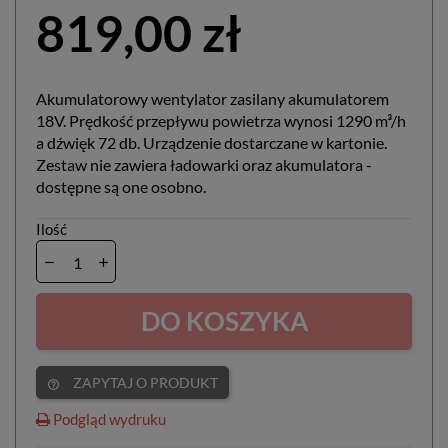
819,00 zł
Akumulatorowy wentylator zasilany akumulatorem
18V. Prędkość przepływu powietrza wynosi 1290 m³/h
a dźwięk 72 db. Urządzenie dostarczane w kartonie.
Zestaw nie zawiera ładowarki oraz akumulatora -
dostępne są one osobno.
Ilość
DO KOSZYKA
ZAPYTAJ O PRODUKT
help_outline
Podgląd wydruku