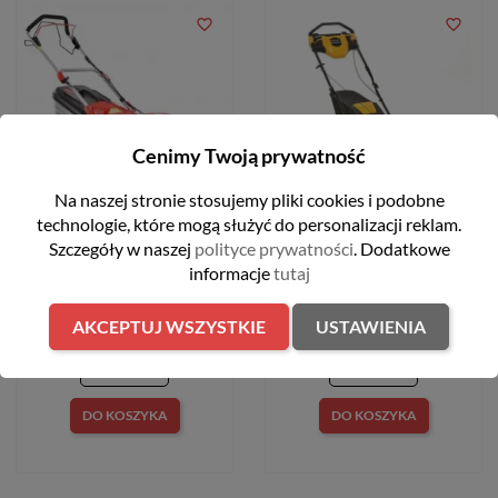
favorite_border
favorite_border
Cenimy Twoją prywatność
Na naszej stronie stosujemy pliki cookies i podobne
technologie, które mogą służyć do personalizacji reklam.
Kosiarka spalinowa 48cm
Kosiarka spalinowa z
Szczegóły w naszej
polityce prywatności
. Dodatkowe
170 cm3 Hecht 550SW
napędem 46 cm 159 cm3
2,5kW Cub Cadet LM2
informacje
tutaj
DR46S
1 899,00 zł
AKCEPTUJ WSZYSTKIE
USTAWIENIA
2 399,00 zł
DO KOSZYKA
DO KOSZYKA