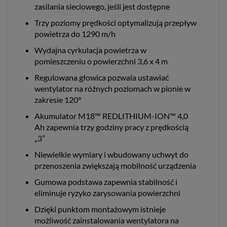
zasilania sieciowego, jeśli jest dostępne
Trzy poziomy prędkości optymalizują przepływ
powietrza do 1290 m/h
Wydajna cyrkulacja powietrza w
pomieszczeniu o powierzchni 3,6 x 4 m
Regulowana głowica pozwala ustawiać
wentylator na różnych poziomach w pionie w
zakresie 120°
Akumulator M18™ REDLITHIUM-ION™ 4,0
Ah zapewnia trzy godziny pracy z prędkością
„3”
Niewielkie wymiary i wbudowany uchwyt do
przenoszenia zwiększają mobilność urządzenia
Gumowa podstawa zapewnia stabilność i
eliminuje ryzyko zarysowania powierzchni
Dzięki punktom montażowym istnieje
możliwość zainstalowania wentylatora na