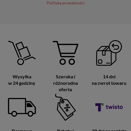
Polityką prywatności
Wysyłka
Szeroka i
14 dni
w 24 godziny
różnorodna
na zwrot towaru
oferta
Darmowa
Rabaty i
30 dni na zapłatę