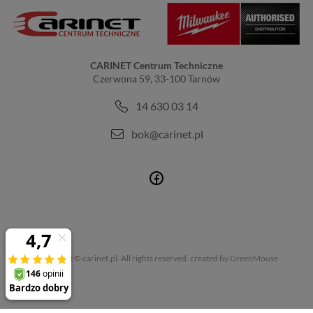
CARINET Centrum Techniczne
Czerwona 59, 33-100 Tarnów
14 630 03 14
bok@carinet.pl
Copyright © carinet.pl. All rights reserved.
created by GreenMouse