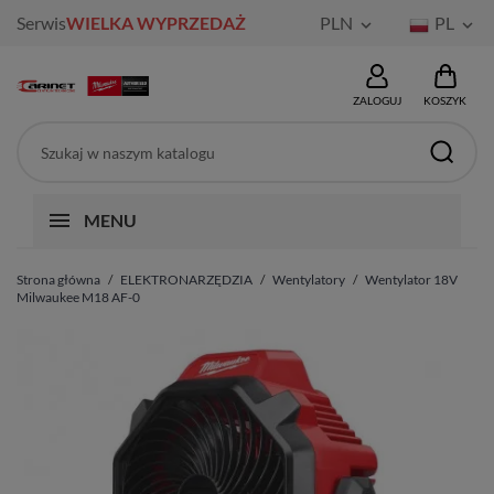
Serwis
WIELKA WYPRZEDAŻ
PLN
PL


ZALOGUJ
KOSZYK
MENU
Strona główna
ELEKTRONARZĘDZIA
Wentylatory
Wentylator 18V
Milwaukee M18 AF-0