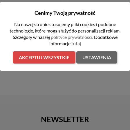
Kosiarka spalinowa 48cm
Kosiarka spalinowa z
170 cm3 Hecht 550SW
napędem 46 cm 159 cm3
Cenimy Twoją prywatność
2,5kW Cub Cadet LM2
DR46S
1 899,00 zł
Na naszej stronie stosujemy pliki cookies i podobne
2 399,00 zł
technologie, które mogą służyć do personalizacji reklam.
Szczegóły w naszej
polityce prywatności
. Dodatkowe
informacje
tutaj
DO KOSZYKA
DO KOSZYKA
AKCEPTUJ WSZYSTKIE
USTAWIENIA
NEWSLETTER