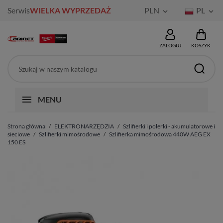
Serwis
WIELKA WYPRZEDAŻ
PLN
PL


ZALOGUJ
KOSZYK
MENU
Strona główna
ELEKTRONARZĘDZIA
Szlifierki i polerki - akumulatorowe i
sieciowe
Szlifierki mimośrodowe
Szlifierka mimośrodowa 440W AEG EX
150 ES