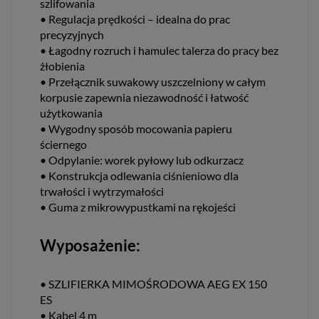
szlifowania
• Regulacja prędkości – idealna do prac
precyzyjnych
• Łagodny rozruch i hamulec talerza do pracy bez
żłobienia
• Przełącznik suwakowy uszczelniony w całym
korpusie zapewnia niezawodność i łatwość
użytkowania
• Wygodny sposób mocowania papieru
ściernego
• Odpylanie: worek pyłowy lub odkurzacz
• Konstrukcja odlewania ciśnieniowo dla
trwałości i wytrzymałości
• Guma z mikrowypustkami na rękojeści
Wyposażenie:
• SZLIFIERKA MIMOŚRODOWA AEG EX 150
ES
• Kabel 4 m