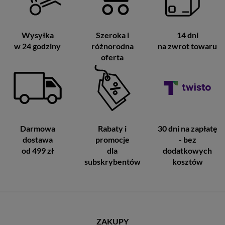
Wysyłka
Szeroka i
14 dni
w 24 godziny
różnorodna
na zwrot towaru
oferta
Darmowa
Rabaty i
30 dni na zapłatę
dostawa
promocje
- bez
od 499 zł
dla
dodatkowych
subskrybentów
kosztów
ZAKUPY