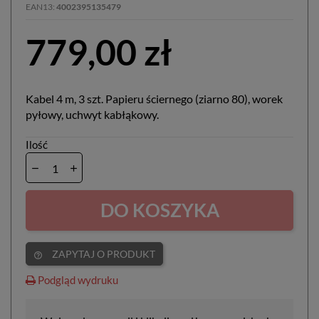
EAN13
4002395135479
779,00 zł
Kabel 4 m, 3 szt. Papieru ściernego (ziarno 80), worek
pyłowy, uchwyt kabłąkowy.
Ilość
DO KOSZYKA
ZAPYTAJ O PRODUKT
help_outline
Podgląd wydruku