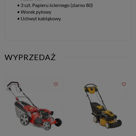
• 3 szt. Papieru ściernego (ziarno 80)
• Worek pyłowy
• Uchwyt kabłąkowy.
WYPRZEDAŻ
favorite_border
favorite_border