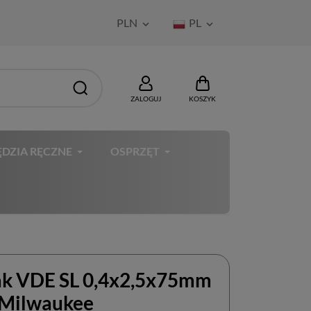
PLN
PL


ZALOGUJ
KOSZYK
DZIA RĘCZNE
OSPRZĘT
k VDE SL 0,4x2,5x75mm
Milwaukee