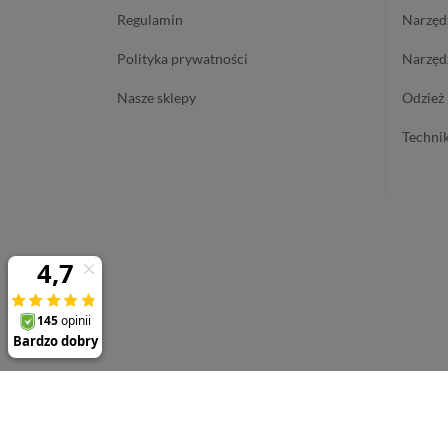
regulamin
narzę
polityka prywatności
narzę
nasze sklepy
odzież
techn