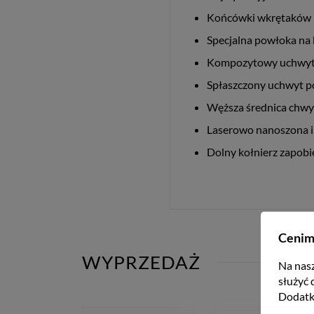
Końcówki wkrętaków p
Specjalna powłoka na 
Kompozytowy uchwyt w
Spłaszczony uchwyt po
Węższa średnica chwy
Laserowo nanoszona in
Dolny kołnierz zapobi
Cenim
WYPRZEDAŻ
Na nasz
służyć 
Dodatk