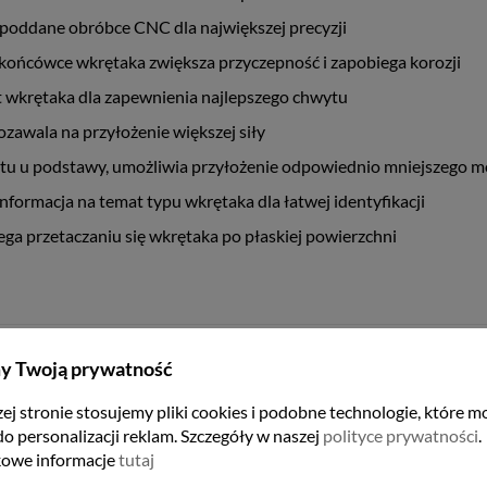
oddane obróbce CNC dla największej precyzji
końcówce wkrętaka zwiększa przyczepność i zapobiega korozji
krętaka dla zapewnienia najlepszego chwytu
zawala na przyłożenie większej siły
tu u podstawy, umożliwia przyłożenie odpowiednio mniejszego 
formacja na temat typu wkrętaka dla łatwej identyfikacji
ega przetaczaniu się wkrętaka po płaskiej powierzchni
y Twoją prywatność
ej stronie stosujemy pliki cookies i podobne technologie, które m
do personalizacji reklam. Szczegóły w naszej
polityce prywatności
.
owe informacje
tutaj