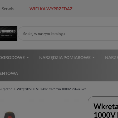
Serwis
WIELKA WYPRZEDAŻ
 OGRODOWE
NARZĘDZIA POMIAROWE
NARZĘ
MENTOWA
ki ręczne
Wkrętak VDE SL 0,4x2,5x75mm 1000V Milwaukee
Wkręta
1000V 