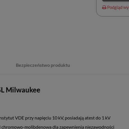
Podgląd wy
Bezpieczeństwo produktu
SL Milwaukee
nstytut VDE przy napięciu 10 kV, posiadają atest do 1 kV
tal chromowo-molibdenowa dla zapewnienia niezawodności