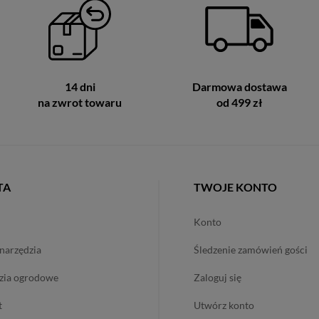
14 dni
Darmowa dostawa
na zwrot towaru
od 499 zł
TA
TWOJE KONTO
konto
onarzędzia
śledzenie zamówień gości
dzia ogrodowe
zaloguj się
t
utwórz konto