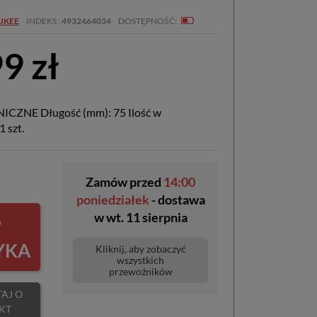
UKEE
INDEKS
4932464034
DOSTĘPNOŚĆ
9 zł
CZNE Długość (mm): 75 Ilość w
 szt.
Zamów przed
14:00
poniedziałek
- dostawa
w
wt. 11 sierpnia
O
YKA
Kliknij, aby zobaczyć
wszystkich
przewoźników
KT