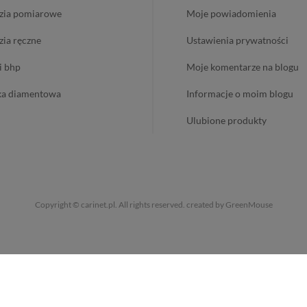
dzia pomiarowe
moje powiadomienia
dzia ręczne
ustawienia prywatności
 i bhp
moje komentarze na blogu
ika diamentowa
informacje o moim blogu
ulubione produkty
Copyright © carinet.pl. All rights reserved.
created by GreenMouse