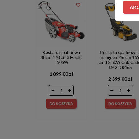
favorite_border
favorite_bord
AKC
Kosiarka spalinowa
Kosiarka spalinowa 
48cm 170 cm3 Hecht
napędem 46 cm 15
550SW
cm3 2,5kW Cub Cad
LM2 DR46S
1 899,00 zł
2 399,00 zł
DO KOSZYKA
DO KOSZYKA