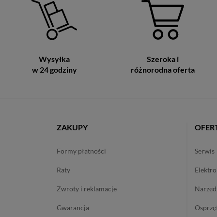
Wysyłka
Szeroka i
w 24 godziny
różnorodna oferta
ZAKUPY
OFER
formy płatności
serwis
raty
elektr
zwroty i reklamacje
narzę
gwarancja
osprzę