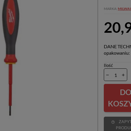
MARKA
MILWA
20,9
DANE TECHNI
opakowaniu: 1
Ilość
D
KOSZ
ZAPYTAJ O
help_outline
PRODU