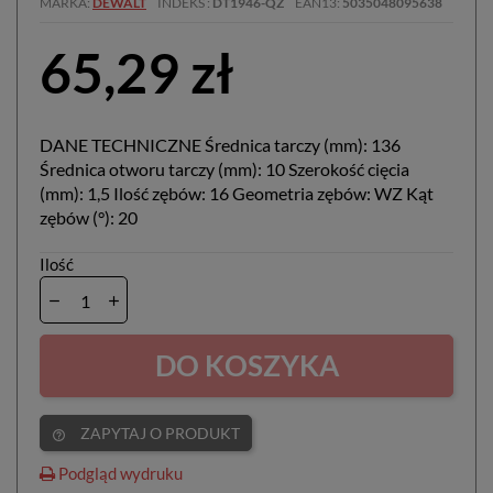
MARKA
DEWALT
INDEKS
DT1946-QZ
EAN13
5035048095638
65,29 zł
DANE TECHNICZNE Średnica tarczy (mm): 136
Średnica otworu tarczy (mm): 10 Szerokość cięcia
(mm): 1,5 Ilość zębów: 16 Geometria zębów: WZ Kąt
zębów (°): 20
Ilość
DO KOSZYKA
ZAPYTAJ O PRODUKT
help_outline
Podgląd wydruku