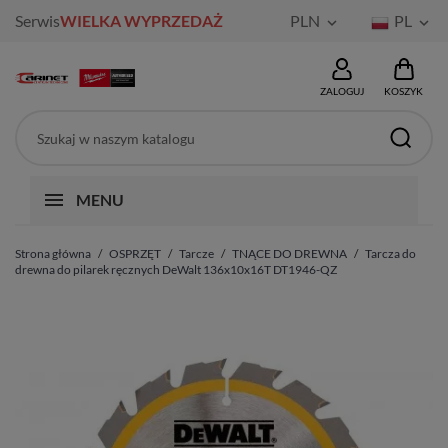
Serwis
WIELKA WYPRZEDAŻ
PLN
PL


ZALOGUJ
KOSZYK
MENU
Strona główna
OSPRZĘT
Tarcze
TNĄCE DO DREWNA
Tarcza do
drewna do pilarek ręcznych DeWalt 136x10x16T DT1946-QZ