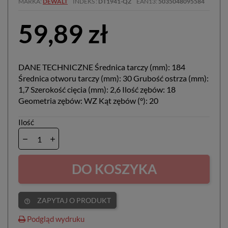
MARKA
DEWALT
INDEKS
DT1941-QZ
EAN13
5035048095584
59,89 zł
DANE TECHNICZNE Średnica tarczy (mm): 184
Średnica otworu tarczy (mm): 30 Grubość ostrza (mm):
1,7 Szerokość cięcia (mm): 2,6 Ilość zębów: 18
Geometria zębów: WZ Kąt zębów (°): 20
Ilość
DO KOSZYKA
ZAPYTAJ O PRODUKT
help_outline
Podgląd wydruku