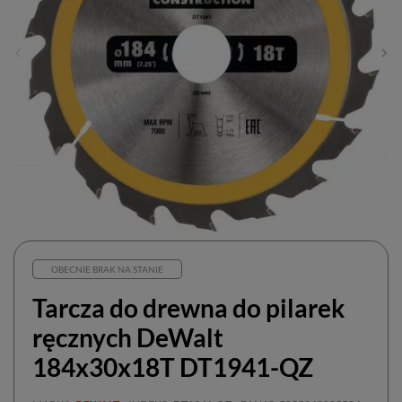
OBECNIE BRAK NA STANIE
Tarcza do drewna do pilarek
ręcznych DeWalt
184x30x18T DT1941-QZ