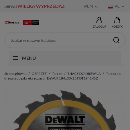
Serwis
WIELKA WYPRZEDAŻ
PLN
PL


ZALOGUJ
KOSZYK
MENU
Strona główna
OSPRZĘT
Tarcze
TNĄCE DO DREWNA
Tarcza do
drewna do pilarek ręcznych DeWalt 184x30x18T DT1941-QZ