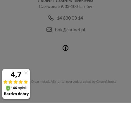
CARINET Centrum Techniczne
Czerwona 59, 33-100 Tarnów
14 630 03 14
bok@carinet.pl
Copyright © carinet.pl. All rights reserved.
created by GreenMouse