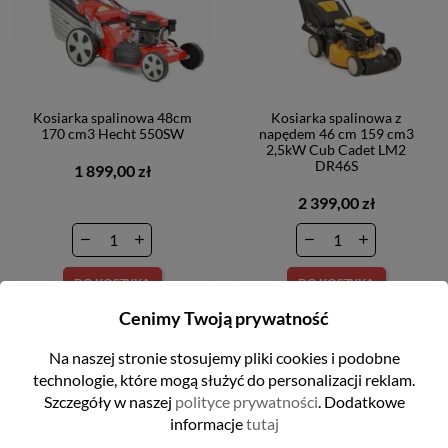
Kosiarka spalinowa 48cm
Kosiarka spalinowa z
170 cm3 Hecht 550SW
napędem 46 cm 159 cm3
2,5kW Cub Cadet LM2
DR46S
1 899,00 zł
2 399,00 zł
DO KOSZYKA
DO KOSZYKA
Cenimy Twoją prywatność
Na naszej stronie stosujemy pliki cookies i podobne
technologie, które mogą służyć do personalizacji reklam.
Szczegóły w naszej
polityce prywatności
. Dodatkowe
informacje
tutaj