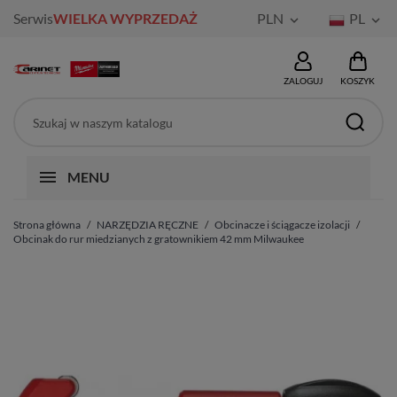
Serwis
WIELKA WYPRZEDAŻ
PLN
PL


ZALOGUJ
KOSZYK
MENU
Strona główna
NARZĘDZIA RĘCZNE
Obcinacze i ściągacze izolacji
Obcinak do rur miedzianych z gratownikiem 42 mm Milwaukee