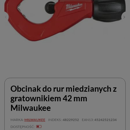
Obcinak do rur miedzianych z
gratownikiem 42 mm
Milwaukee
MARKA
MILWAUKEE
INDEKS
48229252
EAN13
45242521234
DOSTĘPNOŚĆ