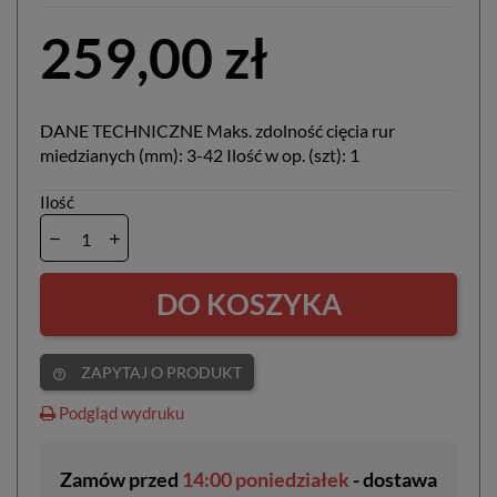
259,00 zł
DANE TECHNICZNE Maks. zdolność cięcia rur
miedzianych (mm): 3-42 Ilość w op. (szt): 1
Ilość
DO KOSZYKA
ZAPYTAJ O PRODUKT
help_outline
Podgląd wydruku
Zamów przed
14:00 poniedziałek
- dostawa