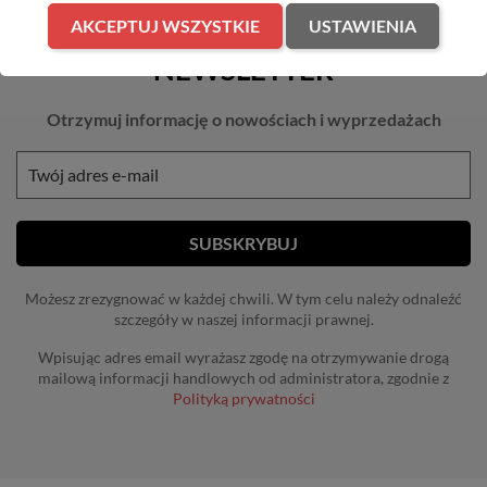
AKCEPTUJ WSZYSTKIE
USTAWIENIA
NEWSLETTER
Otrzymuj informację o nowościach i wyprzedażach
Możesz zrezygnować w każdej chwili. W tym celu należy odnaleźć
szczegóły w naszej informacji prawnej.
Wpisując adres email wyrażasz zgodę na otrzymywanie drogą
mailową informacji handlowych od administratora, zgodnie z
Polityką prywatności