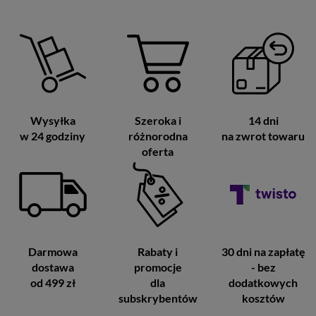
Wysyłka
Szeroka i
14 dni
w 24 godziny
różnorodna
na zwrot towaru
oferta
Darmowa
Rabaty i
30 dni na zapłatę
dostawa
promocje
- bez
od 499 zł
dla
dodatkowych
subskrybentów
kosztów