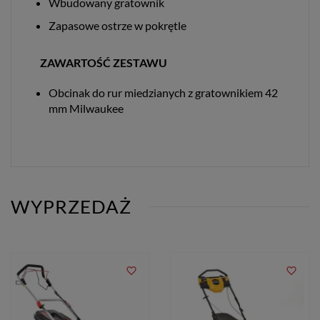
Wbudowany gratownik
Zapasowe ostrze w pokrętle
ZAWARTOŚĆ ZESTAWU
Obcinak do rur miedzianych z gratownikiem 42
mm Milwaukee
WYPRZEDAŻ
favorite_border
favorite_border