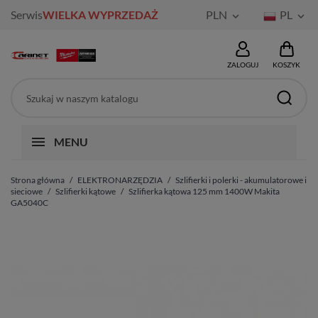
Serwis
WIELKA WYPRZEDAŻ
PLN
PL


ZALOGUJ
KOSZYK
MENU
Strona główna
ELEKTRONARZĘDZIA
Szlifierki i polerki - akumulatorowe i
sieciowe
Szlifierki kątowe
Szlifierka kątowa 125 mm 1400W Makita
GA5040C