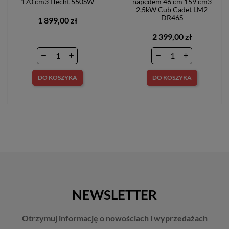
170 cm3 Hecht 550SW
napędem 46 cm 159 cm3
2,5kW Cub Cadet LM2
DR46S
1 899,00 zł
2 399,00 zł
DO KOSZYKA
DO KOSZYKA
NEWSLETTER
Otrzymuj informację o nowościach i wyprzedażach