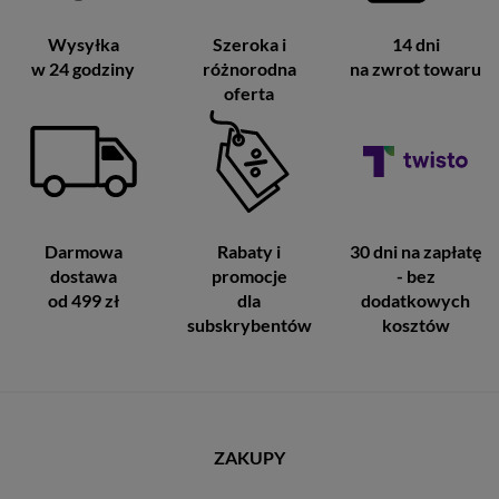
Wysyłka
Szeroka i
14 dni
w 24 godziny
różnorodna
na zwrot towaru
oferta
Darmowa
Rabaty i
30 dni na zapłatę
dostawa
promocje
- bez
od 499 zł
dla
dodatkowych
subskrybentów
kosztów
ZAKUPY