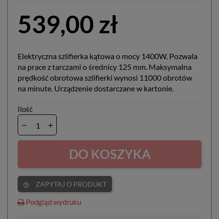
539,00 zł
Elektryczna szlifierka kątowa o mocy 1400W. Pozwala
na prace z tarczami o średnicy 125 mm. Maksymalna
prędkość obrotowa szlifierki wynosi 11000 obrotów
na minute. Urządzenie dostarczane w kartonie.
Ilość
DO KOSZYKA
ZAPYTAJ O PRODUKT
help_outline
Podgląd wydruku