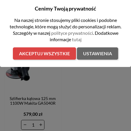
Cenimy Twoją prywatność
ZOBACZ TAKŻE
Na naszej stronie stosujemy pliki cookies i podobne
technologie, które mogą służyć do personalizacji reklam.
Szczegóły w naszej
polityce prywatności
. Dodatkowe
informacje
tutaj
favorite_border
AKCEPTUJ WSZYSTKIE
USTAWIENIA
Szlifierka kątowa 125 mm
1100W Makita GA5040R
579,00 zł