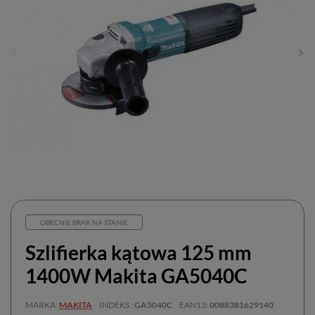
OBECNIE BRAK NA STANIE
Szlifierka kątowa 125 mm
1400W Makita GA5040C
MARKA
MAKITA
INDEKS
GA5040C
EAN13
0088381629140