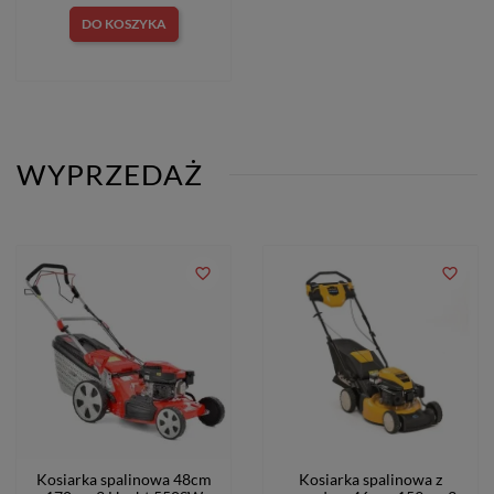
DO KOSZYKA
WYPRZEDAŻ
favorite_border
favorite_border
Kosiarka spalinowa 48cm
Kosiarka spalinowa z