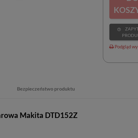
KOSZ
ZAPYTAJ O
help_outline
PRODU
Podgląd wy
Bezpieczeństwo produktu
arowa Makita DTD152Z