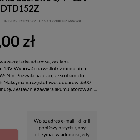
a DTD152Z
A
INDEKS
DTD152Z
EAN13
0088381699099
00 zł
a zakrętarka udarowa, zasilana
m 18V. Wyposażona w silnik z momentem
5 Nm. Pozwala na pracę ze śrubami do
. Maksymalna częstotliwość udarów 3500
nutę. Zestaw nie zawiera akumulatorów ani...
Wpisz adres e-mail i kliknij
poniższy przycisk, aby
otrzymać wiadomość, gdy
O