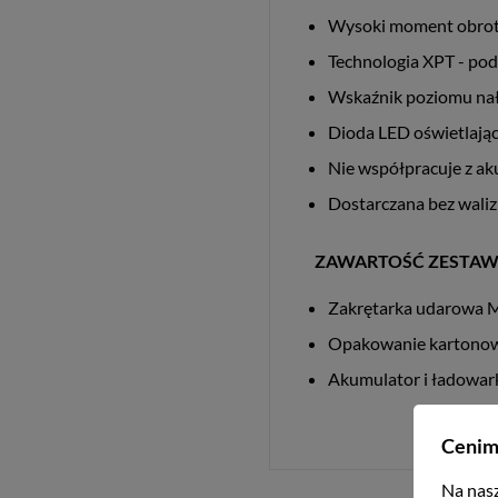
Wysoki moment obro
Technologia XPT - pod
Wskaźnik poziomu na
Dioda LED oświetlając
Nie współpracuje z a
Dostarczana bez waliz
ZAWARTOŚĆ ZESTA
Zakrętarka udarowa 
Opakowanie kartono
Akumulator i ładowar
Cenim
Na nasz