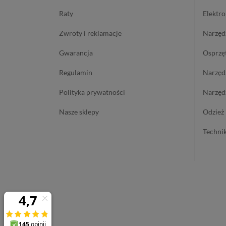
raty
elektr
zwroty i reklamacje
narzę
gwarancja
osprzę
regulamin
narzę
polityka prywatności
narzę
nasze sklepy
odzież
techn