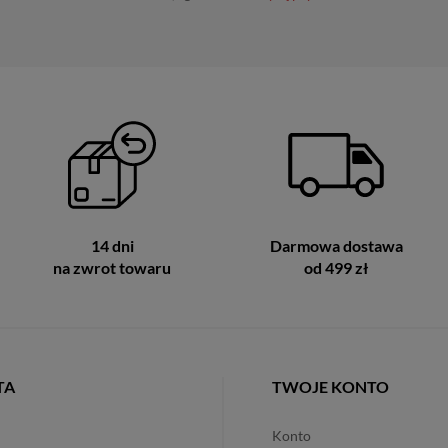
14 dni
Darmowa dostawa
na zwrot towaru
od 499 zł
TA
TWOJE KONTO
konto