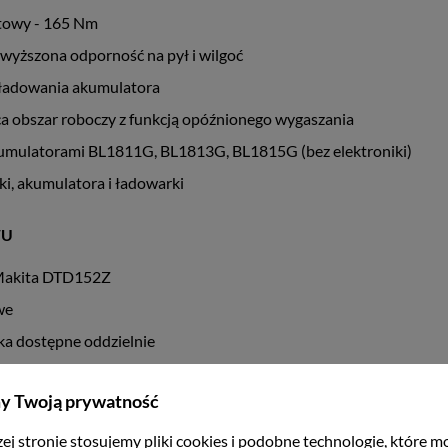
towy - 165 Nm
wyższona odporność na pył i wilgoć
ładowania akumulatora
a obszar roboczy z funkcją opóźnionego wygaszania
kumulatorami BL1811G, BL1813G, BL1815G (bez elektroniki)
ki, akumulatora i ładowarki
WU
Makita DTD152Z
we
ka dostępne oddzielnie
y Twoją prywatność
ej stronie stosujemy pliki cookies i podobne technologie, które m