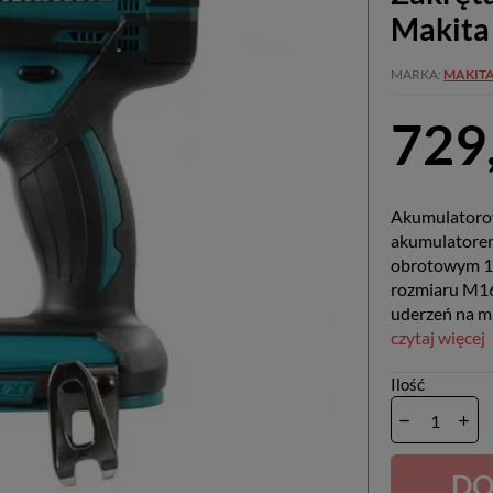
Makit
MARKA
MAKIT
729,
Akumulatorow
akumulatore
obrotowym 16
rozmiaru M16
uderzeń na mi
czytaj więcej
Ilość
D