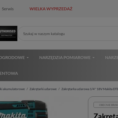
Serwis
WIELKA WYPRZEDAŻ
 OGRODOWE
NARZĘDZIA POMIAROWE
NARZĘ
MENTOWA
rki akumulatorowe
Zakrętarki udarowe
Zakrętarka udarowa 1/4'' 18V Makita D
OBECNIE BRAK
Zakręt