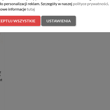
do personalizacji reklam. Szczegóły w naszej
polityce prywatności
.
owe informacje
tutaj
EPTUJ WSZYSTKIE
USTAWIENIA
er
z
9
et