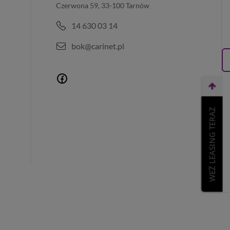
Czerwona 59, 33-100 Tarnów
14 630 03 14
bok@carinet.pl
WEŹ LEASING TERAZ