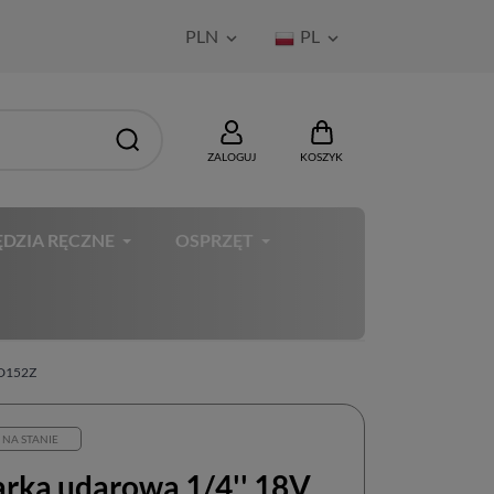
PLN
PL


ZALOGUJ
KOSZYK
DZIA RĘCZNE
OSPRZĘT
TD152Z
 NA STANIE
arka udarowa 1/4'' 18V