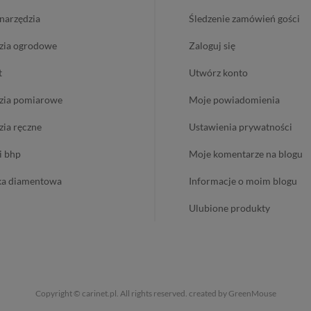
onarzędzia
śledzenie zamówień gości
dzia ogrodowe
zaloguj się
t
utwórz konto
dzia pomiarowe
moje powiadomienia
dzia ręczne
ustawienia prywatności
 i bhp
moje komentarze na blogu
ika diamentowa
informacje o moim blogu
ulubione produkty
Copyright © carinet.pl. All rights reserved.
created by GreenMouse