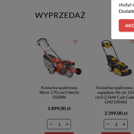
służyć 
Dodatk
WYPRZEDAŻ
AKC
favorite_border
favorite_bord
Kosiarka spalinowa
Kosiarka spalinowa 
48cm 170 cm3 Hecht
napędem 46 cm 15
550SW
cm3 2,5kW Cub Cad
LM2 DR46S
1 899,00 zł
2 399,00 zł