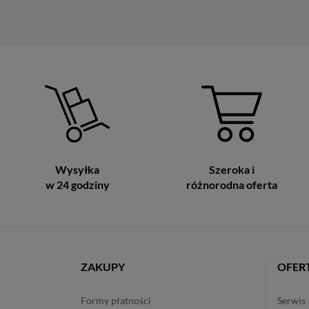
Wysyłka
Szeroka i
w 24 godziny
różnorodna oferta
ZAKUPY
OFER
formy płatności
serwis