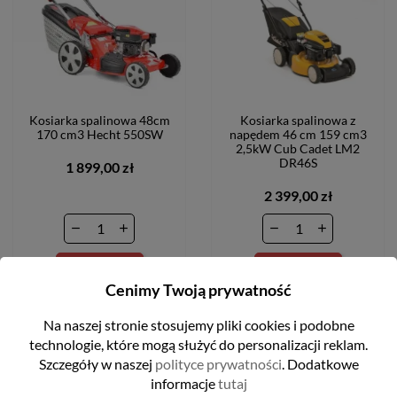
Kosiarka spalinowa 48cm
Kosiarka spalinowa z
170 cm3 Hecht 550SW
napędem 46 cm 159 cm3
2,5kW Cub Cadet LM2
DR46S
1 899,00 zł
2 399,00 zł
DO KOSZYKA
DO KOSZYKA
Cenimy Twoją prywatność
Na naszej stronie stosujemy pliki cookies i podobne
technologie, które mogą służyć do personalizacji reklam.
Szczegóły w naszej
polityce prywatności
. Dodatkowe
informacje
tutaj