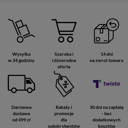
Wysyłka
Szeroka i
14 dni
w 24 godziny
różnorodna
na zwrot towaru
oferta
Darmowa
Rabaty i
30 dni na zapłatę
dostawa
promocje
- bez
od 499 zł
dla
dodatkowych
subskrybentów
kosztów