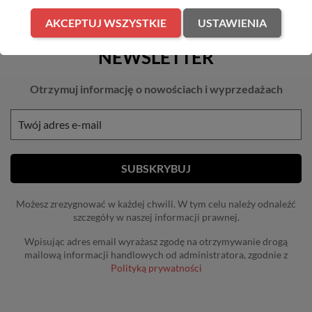
AKCEPTUJ WSZYSTKIE
USTAWIENIA
NEWSLETTER
Otrzymuj informację o nowościach i wyprzedażach
Możesz zrezygnować w każdej chwili. W tym celu należy odnaleźć
szczegóły w naszej informacji prawnej.
Wpisując adres email wyrażasz zgodę na otrzymywanie drogą
mailową informacji handlowych od administratora, zgodnie z
Polityką prywatności