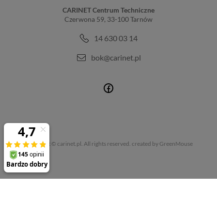
CARINET Centrum Techniczne
Czerwona 59, 33-100 Tarnów
14 630 03 14
bok@carinet.pl
Copyright © carinet.pl. All rights reserved.
created by GreenMouse