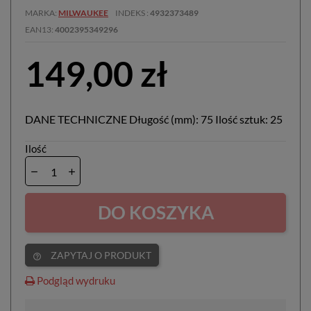
MARKA
MILWAUKEE
INDEKS
4932373489
EAN13
4002395349296
149,00 zł
DANE TECHNICZNE Długość (mm): 75 Ilość sztuk: 25
Ilość
DO KOSZYKA
ZAPYTAJ O PRODUKT
help_outline
Podgląd wydruku