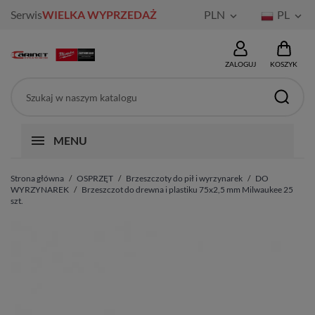
Serwis
WIELKA WYPRZEDAŻ
PLN
PL


ZALOGUJ
KOSZYK
MENU
Strona główna
OSPRZĘT
Brzeszczoty do pił i wyrzynarek
DO
WYRZYNAREK
Brzeszczot do drewna i plastiku 75x2,5 mm Milwaukee 25
szt.