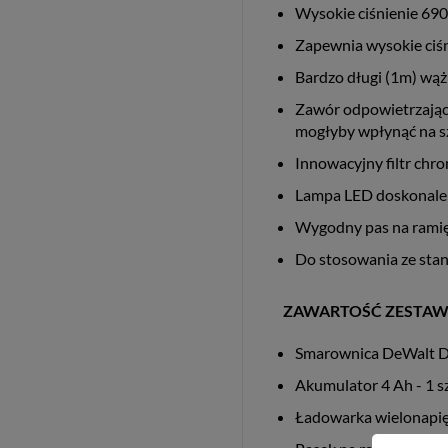
Wysokie ciśnienie 690
Zapewnia wysokie ciś
Bardzo długi (1m) wąż
Zawór odpowietrzając
mogłyby wpłynąć na sz
Innowacyjny filtr chr
Lampa LED doskonale o
Wygodny pas na ramię
Do stosowania ze sta
ZAWARTOŚĆ ZESTA
Smarownica DeWal
Akumulator 4 Ah - 1 s
Ładowarka wielonapi