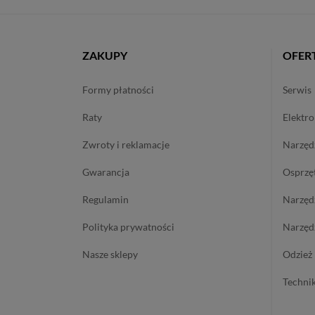
ZAKUPY
OFER
formy płatności
serwis
raty
elektr
zwroty i reklamacje
narzę
gwarancja
osprzę
regulamin
narzę
polityka prywatności
narzę
nasze sklepy
odzież
techn