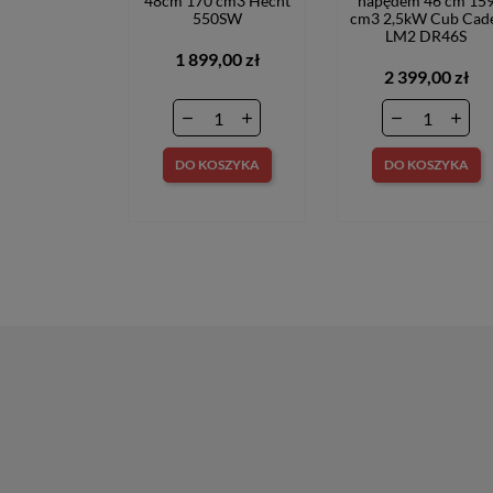
48cm 170 cm3 Hecht
napędem 46 cm 15
550SW
cm3 2,5kW Cub Cad
LM2 DR46S
1 899,00 zł
2 399,00 zł
DO KOSZYKA
DO KOSZYKA