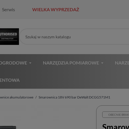
Serwis
WIELKA WYPRZEDAŻ
 OGRODOWE
NARZĘDZIA POMIAROWE
NARZĘ
MENTOWA
ownice akumulatorowe
Smarownica 18V 690 bar DeWalt DCGG571M1
OBECNIE BRAK
Smarow