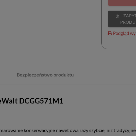
ZAPYTAJ O
help_outline
PRODU
Podgląd wy
Bezpieczeństwo produktu
DeWalt DCGG571M1
arowanie konserwacyjne nawet dwa razy szybciej niż tradycyjne