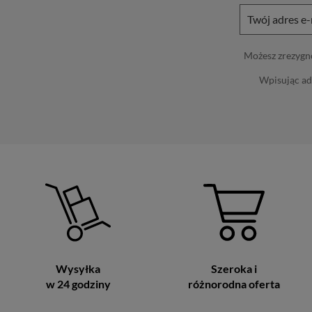
Możesz zrezygno
Wpisując ad
Wysyłka
Szeroka i
w 24 godziny
różnorodna oferta