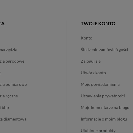
TA
TWOJE KONTO
konto
onarzędzia
śledzenie zamówień gości
dzia ogrodowe
zaloguj się
t
utwórz konto
dzia pomiarowe
moje powiadomienia
dzia ręczne
ustawienia prywatności
 i bhp
moje komentarze na blogu
ika diamentowa
informacje o moim blogu
ulubione produkty