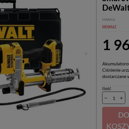
DeWal
MARKA
DEWALT
1 96
Akumulatorow
Ciśnienie urz
dostarczane 
Ilość
D
KOSZ