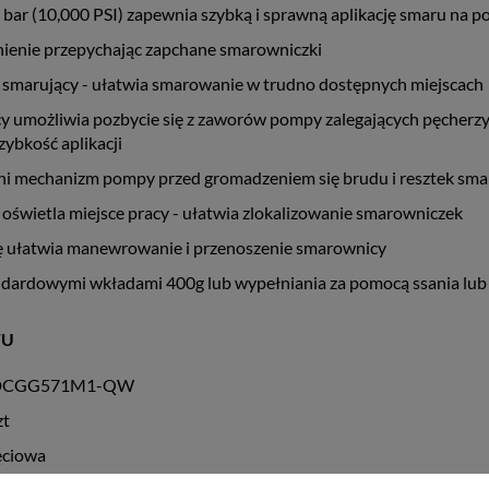
 bar (10,000 PSI) zapewnia szybką i sprawną aplikację smaru na 
nienie przepychając zapchane smarowniczki
 smarujący - ułatwia smarowanie w trudno dostępnych miejscach
y umożliwia pozbycie się z zaworów pompy zalegających pęcherzy
ybkość aplikacji
oni mechanizm pompy przed gromadzeniem się brudu i resztek sma
świetla miejsce pracy - ułatwia zlokalizowanie smarowniczek
 ułatwia manewrowanie i przenoszenie smarownicy
ndardowymi wkładami 400g lub wypełniania za pomocą ssania lu
WU
t DCGG571M1-QW
zt
ęciowa