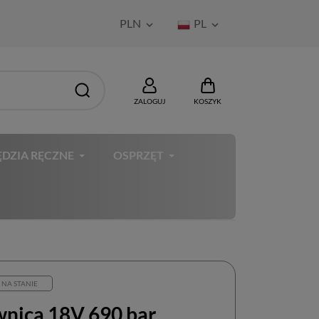
PLN
PL


ZALOGUJ
KOSZYK
DZIA RĘCZNE
OSPRZĘT
 NA STANIE
nica 18V 690 bar