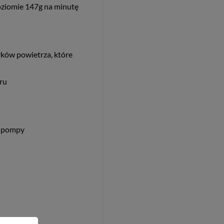
poziomie 147g na minutę
ków powietrza, które
ru
b pompy