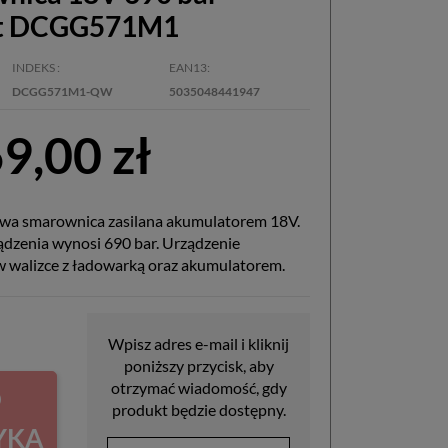
t DCGG571M1
INDEKS
EAN13
DCGG571M1-QW
5035048441947
9,00 zł
a smarownica zasilana akumulatorem 18V.
ądzenia wynosi 690 bar. Urządzenie
w walizce z ładowarką oraz akumulatorem.
Wpisz adres e-mail i kliknij
poniższy przycisk, aby
otrzymać wiadomość, gdy
O
produkt będzie dostępny.
YKA