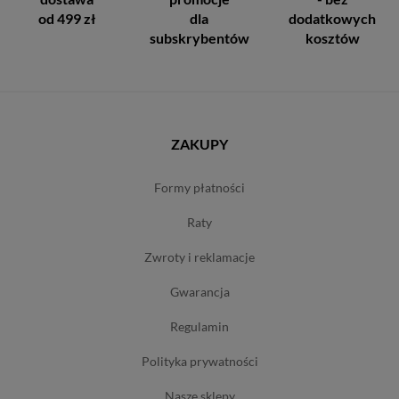
od 499 zł
dla
dodatkowych
subskrybentów
kosztów
ZAKUPY
formy płatności
raty
zwroty i reklamacje
gwarancja
regulamin
polityka prywatności
nasze sklepy