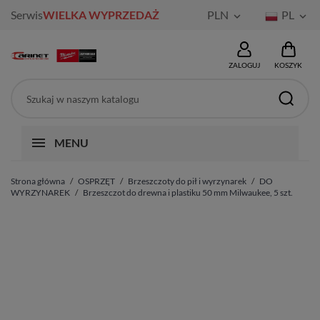
Serwis
WIELKA WYPRZEDAŻ
PLN
PL


ZALOGUJ
KOSZYK
MENU
Strona główna
OSPRZĘT
Brzeszczoty do pił i wyrzynarek
DO
WYRZYNAREK
Brzeszczot do drewna i plastiku 50 mm Milwaukee, 5 szt.