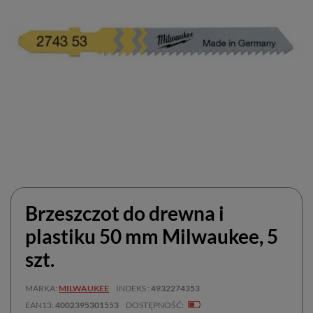
Brzeszczot do drewna i
plastiku 50 mm Milwaukee, 5
szt.
MARKA
MILWAUKEE
INDEKS
4932274353
EAN13
4002395301553
DOSTĘPNOŚĆ