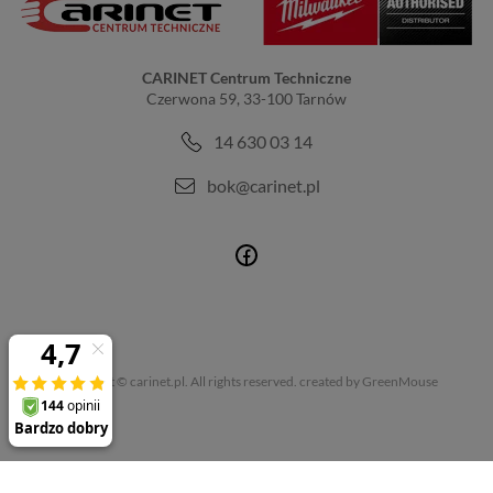
CARINET Centrum Techniczne
Czerwona 59, 33-100 Tarnów
14 630 03 14
bok@carinet.pl
Copyright © carinet.pl. All rights reserved.
created by GreenMouse