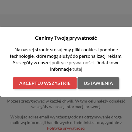
NEWSLETTER
Cenimy Twoją prywatność
Na naszej stronie stosujemy pliki cookies i podobne
Otrzymuj informację o nowościach i wyprzedażach
technologie, które mogą służyć do personalizacji reklam.
Szczegóły w naszej
polityce prywatności
. Dodatkowe
informacje
tutaj
AKCEPTUJ WSZYSTKIE
USTAWIENIA
Możesz zrezygnować w każdej chwili. W tym celu należy odnaleźć
szczegóły w naszej informacji prawnej.
Wpisując adres email wyrażasz zgodę na otrzymywanie drogą
mailową informacji handlowych od administratora, zgodnie z
Polityką prywatności