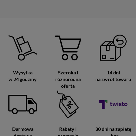
Wysyłka
Szeroka i
14 dni
w 24 godziny
różnorodna
na zwrot towaru
oferta
Darmowa
Rabaty i
30 dni na zapłatę
dostawa
promocje
- bez