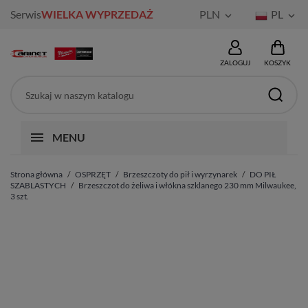
Serwis
WIELKA WYPRZEDAŻ
PLN
PL


ZALOGUJ
KOSZYK
MENU
Strona główna
OSPRZĘT
Brzeszczoty do pił i wyrzynarek
DO PIŁ
SZABLASTYCH
Brzeszczot do żeliwa i włókna szklanego 230 mm Milwaukee,
3 szt.