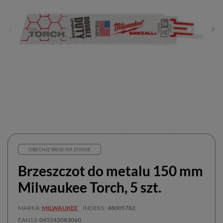
OBECNIE BRAK NA STANIE
Brzeszczot do metalu 150 mm
Milwaukee Torch, 5 szt.
MARKA
MILWAUKEE
INDEKS
48005782
EAN13
045242083060