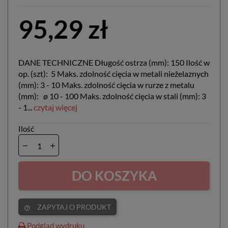
95,29 zł
DANE TECHNICZNE Długość ostrza (mm): 150 Ilość w
op. (szt): 5 Maks. zdolność cięcia w metali nieżelaznych
(mm): 3 - 10 Maks. zdolność cięcia w rurze z metalu
(mm): ø 10 - 100 Maks. zdolność cięcia w stali (mm): 3
- 1...
czytaj więcej
Ilość
DO KOSZYKA
ZAPYTAJ O PRODUKT
help_outline
Podgląd wydruku