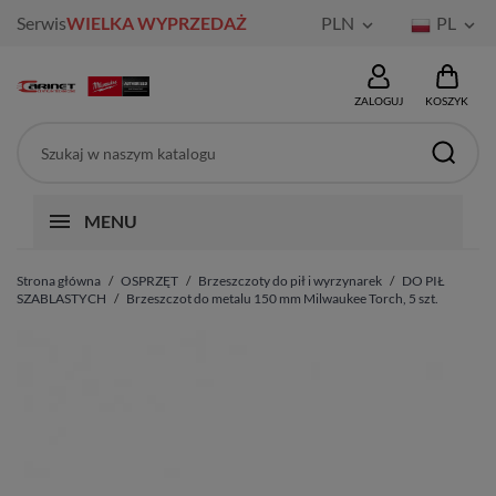
Serwis
WIELKA WYPRZEDAŻ
PLN
PL


ZALOGUJ
KOSZYK
MENU
Strona główna
OSPRZĘT
Brzeszczoty do pił i wyrzynarek
DO PIŁ
SZABLASTYCH
Brzeszczot do metalu 150 mm Milwaukee Torch, 5 szt.