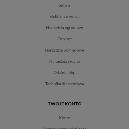
serwis
elektronarzędzia
narzędzia ogrodowe
osprzęt
narzędzia pomiarowe
narzędzia ręczne
odzież i bhp
technika diamentowa
TWOJE KONTO
konto
śledzenie zamówień gości