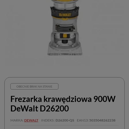
OBECNIE BRAK NA STANIE
Frezarka krawędziowa 900W
DeWalt D26200
MARKA
DEWALT
INDEKS
D26200-QS
EAN13
5035048262238