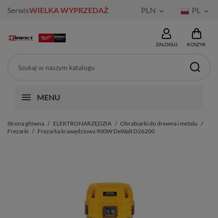
Serwis
WIELKA WYPRZEDAŻ
PLN
PL


ZALOGUJ
KOSZYK
MENU
Strona główna
ELEKTRONARZĘDZIA
Obrabiarki do drewna i metalu
Frezarki
Frezarka krawędziowa 900W DeWalt D26200