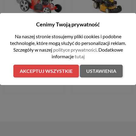
Cenimy Twoją prywatność
Kosiarka spalinowa 48cm
Kosiarka spalinowa z
170 cm3 Hecht 550SW
napędem 46 cm 159 cm3
Na naszej stronie stosujemy pliki cookies i podobne
2,5kW Cub Cadet LM2
DR46S
technologie, które mogą służyć do personalizacji reklam.
1 899,00 zł
Szczegóły w naszej
polityce prywatności
. Dodatkowe
2 399,00 zł
informacje
tutaj
AKCEPTUJ WSZYSTKIE
USTAWIENIA
DO KOSZYKA
DO KOSZYKA