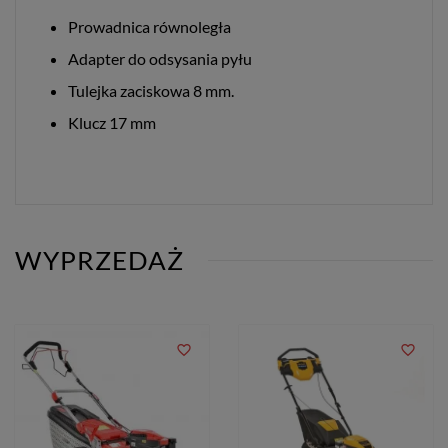
Prowadnica równoległa
Adapter do odsysania pyłu
Tulejka zaciskowa 8 mm.
Klucz 17 mm
WYPRZEDAŻ
favorite_border
favorite_border