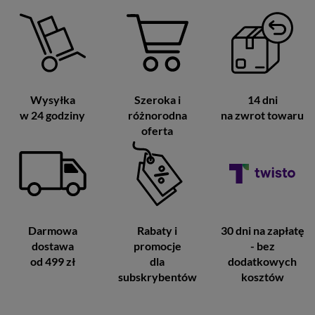
Wysyłka
Szeroka i
14 dni
w 24 godziny
różnorodna
na zwrot towaru
oferta
Darmowa
Rabaty i
30 dni na zapłatę
dostawa
promocje
- bez
od 499 zł
dla
dodatkowych
subskrybentów
kosztów