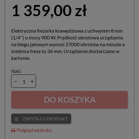
1 359,00 zł
Elektryczna frezarka krawędziowa z uchwytem 8 mm
(1/4'') o mocy 900 W. Prędkość obrotowa urządzenia
na biegu jałowym wynosi 27000 obrotów na minute a
średnica freza to 36 mm. Urządzenie dostarczane w
kartonie.
Ilość
DO KOSZYKA
ZAPYTAJ O PRODUKT
help_outline
Podgląd wydruku