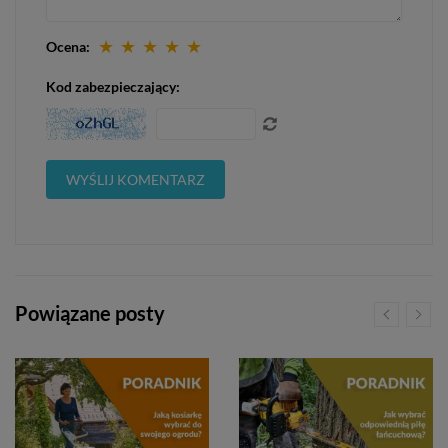
★
★
★
★
★
Ocena:
Kod zabezpieczający:
Powiązane posty