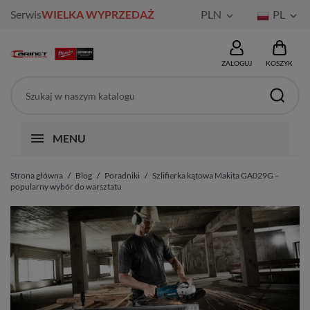
Serwis
WIELKA WYPRZEDAŻ
PLN
PL


ZALOGUJ
KOSZYK
MENU
Strona główna
Blog
Poradniki
Szlifierka kątowa Makita GA029G –
popularny wybór do warsztatu