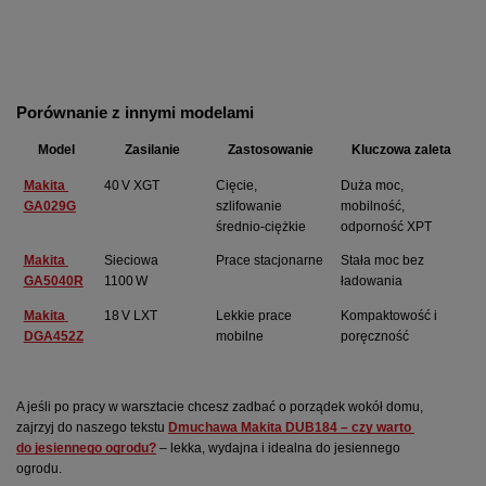
Porównanie z innymi modelami
Model
Zasilanie
Zastosowanie
Kluczowa zaleta
Makita 
40 V XGT
Cięcie, 
Duża moc, 
GA029G
szlifowanie 
mobilność, 
średnio-ciężkie
odporność XPT
Makita 
Sieciowa 
Prace stacjonarne
Stała moc bez 
GA5040R
1100 W
ładowania
Makita 
18 V LXT
Lekkie prace 
Kompaktowość i 
DGA452Z
mobilne
poręczność
A jeśli po pracy w warsztacie chcesz zadbać o porządek wokół domu, 
zajrzyj do naszego tekstu 
Dmuchawa Makita DUB184 – czy warto 
do jesiennego ogrodu?
 – lekka, wydajna i idealna do jesiennego 
ogrodu.