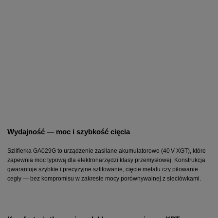
Wydajność — moc i szybkość cięcia
Szlifierka GA029G to urządzenie zasilane akumulatorowo (40 V XGT), które 
zapewnia moc typową dla elektronarzędzi klasy przemysłowej. Konstrukcja 
gwarantuje szybkie i precyzyjne szlifowanie, cięcie metalu czy piłowanie 
cegły — bez kompromisu w zakresie mocy porównywalnej z sieciówkami.