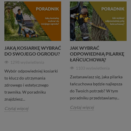
JAKĄ KOSIARKĘ WYBRAĆ
JAK WYBRAĆ
DO SWOJEGO OGRODU?
ODPOWIEDNIĄ PILARKĘ
ŁAŃCUCHOWĄ?
1298 wyświetlenia
1103 wyświetlenia
Wybór odpowiedniej kosiarki
Zastanawiasz się, jaka pilarka
to klucz do utrzymania
łańcuchowa będzie najlepsza
zdrowego i estetycznego
do Twoich potrzeb? W tym
trawnika. W poradniku
poradniku przedstawiamy...
znajdziesz...
Czytaj więcej
Czytaj więcej