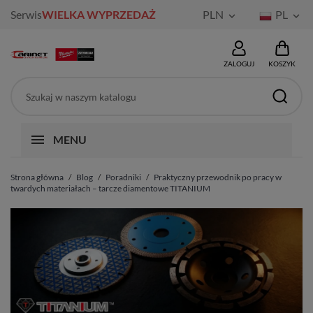
Serwis
WIELKA WYPRZEDAŻ
PLN
PL


ZALOGUJ
KOSZYK
MENU
Strona główna
Blog
Poradniki
Praktyczny przewodnik po pracy w
twardych materiałach – tarcze diamentowe TITANIUM