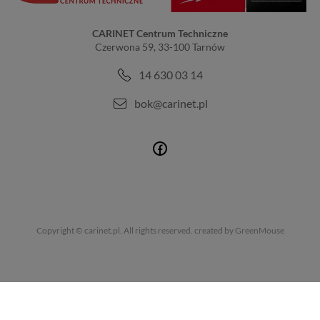
CARINET Centrum Techniczne
Czerwona 59, 33-100 Tarnów
14 630 03 14
bok@carinet.pl
Copyright © carinet.pl. All rights reserved.
created by GreenMouse