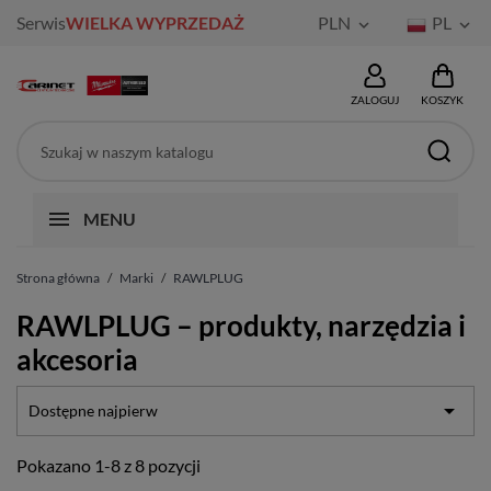
Serwis
WIELKA WYPRZEDAŻ
PLN
PL


ZALOGUJ
KOSZYK
MENU
Strona główna
Marki
RAWLPLUG
RAWLPLUG – produkty, narzędzia i
akcesoria

Dostępne najpierw
Pokazano 1-8 z 8 pozycji