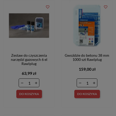
favorite_border
favorite_border
Zestaw do czyszczenia
Gwoździe do betonu 38 mm
narzędzi gazowych 6 el
1000 szt Rawlplug
Rawlplug
159,00 zł
63,99 zł
DO KOSZYKA
DO KOSZYKA