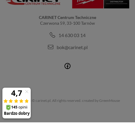
CARINET Centrum Techniczne
Czerwona 59, 33-100 Tarnów
14 630 03 14
bok@carinet.pl
Copyright © carinet.pl. All rights reserved.
created by GreenMouse