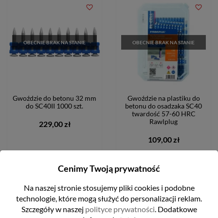
favorite_border
favorite_border
OBECNIE BRAK NA STANIE
OBECNIE BRAK NA STANIE
Gwoździe do betonu 32 mm
Gwoździe na plastiku do
do SC40II 1000 szt.
betonu do osadzaka SC40
twardość 57-60 HRC
Rawlplug
229,00 zł
109,00 zł
Cenimy Twoją prywatność
FILTRUJ
POWIADOM O DOSTĘPNOŚCI
POWIADOM O DOSTĘPNOŚCI
Na naszej stronie stosujemy pliki cookies i podobne
technologie, które mogą służyć do personalizacji reklam.
Szczegóły w naszej
polityce prywatności
. Dodatkowe