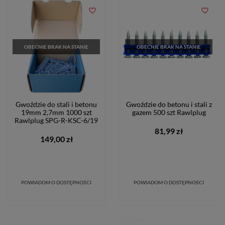
favorite_border
favorite_border
OBECNIE BRAK NA STANIE
OBECNIE BRAK NA STANIE
Gwoździe do stali i betonu
Gwoździe do betonu i stali z
19mm 2,7mm 1000 szt
gazem 500 szt Rawlplug
Rawlplug SPG-R-KSC-6/19
81,99 zł
149,00 zł
POWIADOM O DOSTĘPNOŚCI
POWIADOM O DOSTĘPNOŚCI