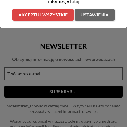
informacje
tutaj
Pokazano 1-8 z 8 pozycji
AKCEPTUJ WSZYSTKIE
USTAWIENIA
NEWSLETTER
Otrzymuj informację o nowościach i wyprzedażach
Możesz zrezygnować w każdej chwili. W tym celu należy odnaleźć
szczegóły w naszej informacji prawnej.
Wpisując adres email wyrażasz zgodę na otrzymywanie drogą
mailową informacji handlowych od administratora, zgodnie z