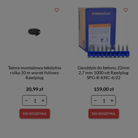
favorite_border
favorite_border
Taśma montażowa tekstylna
Gwoździe do betonu 22mm
rolka 10 m worek foliowy
2,7 mm 1000 szt Rawlplug
Rawlplug
SPG-R-KNC-6/22
20,99 zł
159,00 zł
DO KOSZYKA
DO KOSZYKA