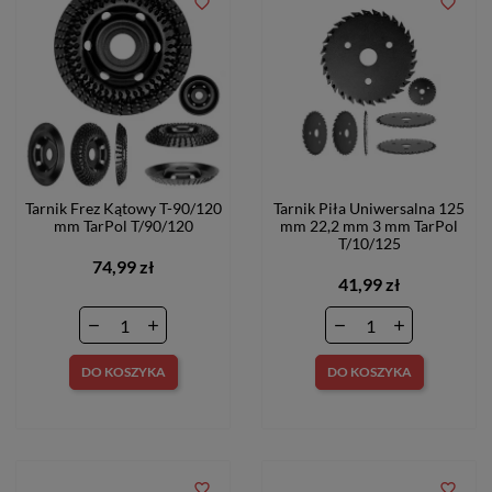
favorite_border
favorite_border
Tarnik Frez Kątowy T-90/120
Tarnik Piła Uniwersalna 125
mm TarPol T/90/120
mm 22,2 mm 3 mm TarPol
T/10/125
74,99 zł
41,99 zł
DO KOSZYKA
DO KOSZYKA
favorite_border
favorite_border