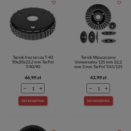
favorite_border
favorite_border
Tarnik frez tarcza T-40
Tarnik Wpuszczony
90x20x22,2 mm TarPol
Uniwersalny 125 mm 22,2
T/40/90
mm 3 mm TarPol T/61/125
46,99 zł
43,99 zł
DO KOSZYKA
DO KOSZYKA