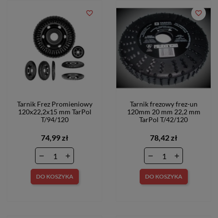
favorite_border
favorite_border
Tarnik Frez Promieniowy
Tarnik frezowy frez-un
120x22,2x15 mm TarPol
120mm 20 mm 22,2 mm
T/94/120
TarPol T/42/120
74,99 zł
78,42 zł
DO KOSZYKA
DO KOSZYKA