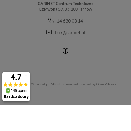
CARINET Centrum Techniczne
Czerwona 59, 33-100 Tarnów
14 630 03 14
bok@carinet.pl
Copyright © carinet.pl. All rights reserved.
created by GreenMouse