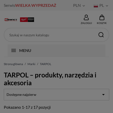
Serwis
WIELKA WYPRZEDAŻ
PLN
PL


ZALOGUJ
KOSZYK
MENU
Strona główna
Marki
TARPOL
TARPOL – produkty, narzędzia i
akcesoria

Dostępne najpierw
Pokazano 1-17 z 17 pozycji