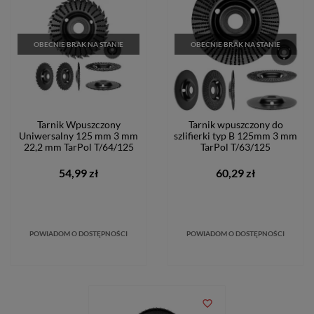
OBECNIE BRAK NA STANIE
OBECNIE BRAK NA STANIE
Tarnik Wpuszczony
Tarnik wpuszczony do
Uniwersalny 125 mm 3 mm
szlifierki typ B 125mm 3 mm
22,2 mm TarPol T/64/125
TarPol T/63/125
54,99 zł
60,29 zł
POWIADOM O DOSTĘPNOŚCI
POWIADOM O DOSTĘPNOŚCI
favorite_border