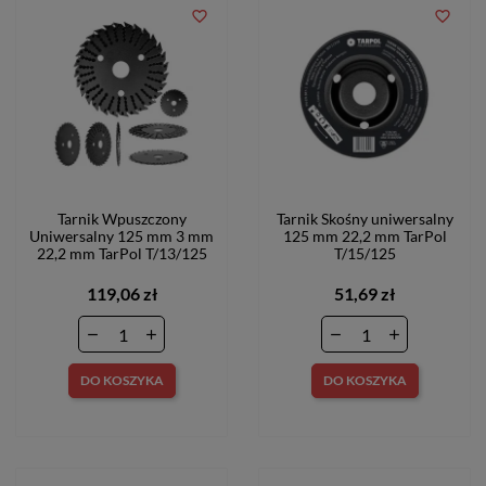
favorite_border
favorite_border
Tarnik Wpuszczony
Tarnik Skośny uniwersalny
Uniwersalny 125 mm 3 mm
125 mm 22,2 mm TarPol
22,2 mm TarPol T/13/125
T/15/125
119,06 zł
51,69 zł
DO KOSZYKA
DO KOSZYKA