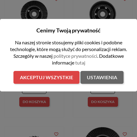
Cenimy Twoją prywatność
FILTRUJ
Na naszej stronie stosujemy pliki cookies i podobne
technologie, które mogą służyć do personalizacji reklam.
Szczegóły w naszej
polityce prywatności
. Dodatkowe
Tarnik Wpuszczony 125 mm
Tarnik Frez Promieniowy 120
TarPol T/62/125
mm 15 mm R15 TarPol
informacje
tutaj
T/95/120
48,99 zł
AKCEPTUJ WSZYSTKIE
USTAWIENIA
86,09 zł
DO KOSZYKA
DO KOSZYKA
favorite_border
favorite_border