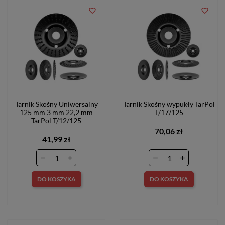
favorite_border
favorite_border
Tarnik Skośny Uniwersalny
Tarnik Skośny wypukły TarPol
125 mm 3 mm 22,2 mm
T/17/125
TarPol T/12/125
70,06 zł
41,99 zł
DO KOSZYKA
DO KOSZYKA