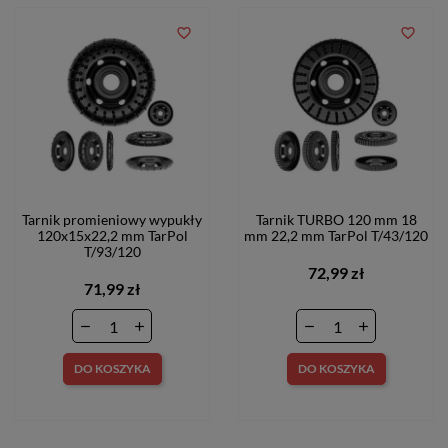
favorite_border
favorite_border
Tarnik promieniowy wypukły
Tarnik TURBO 120 mm 18
120x15x22,2 mm TarPol
mm 22,2 mm TarPol T/43/120
T/93/120
72,99 zł
71,99 zł
DO KOSZYKA
DO KOSZYKA