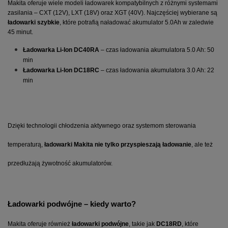
Makita oferuje wiele modeli ładowarek kompatybilnych z różnymi systemami 
zasilania – CXT (12V), LXT (18V) oraz XGT (40V). Najczęściej wybierane są 
ładowarki szybkie
, które potrafią naładować akumulator 5.0Ah w zaledwie 
45 minut.
Ładowarka Li-Ion DC40RA
 – czas ładowania akumulatora 5.0 Ah: 50 
min
Ładowarka Li-Ion DC18RC
 – czas ładowania akumulatora 
3.0 Ah: 22 
min
Dzięki technologii chłodzenia aktywnego oraz systemom sterowania 
temperaturą, 
ładowarki Makita nie tylko przyspieszają ładowanie
, ale też 
przedłużają żywotność akumulatorów.
Ładowarki podwójne – kiedy warto?
Makita oferuje również 
ładowarki podwójne
, takie jak 
DC18RD
, które 