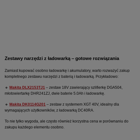
Zestawy narzędzi z ładowarką – gotowe rozwiązania
Zamiast kupować osobno ładowarkę i akumulatory, warto rozważyć zakup 
kompletnego zestawu narzędzi z baterią i ładowarką. Przykładowo:
🔹
Makita DLX2153TJ1
 – zestaw 18V zawierający szlifierkę DGA504, 
młotowiertarkę DHR241ZJ, dwie baterie 5.0Ah i ładowarkę.
🔹
Makita DK0114G201
 – zestaw z systemem XGT 40V, idealny dla 
wymagających użytkowników, z ładowarką DC40RA.
To nie tylko wygoda, ale często również korzystna cena w porównaniu do 
zakupu każdego elementu osobno.