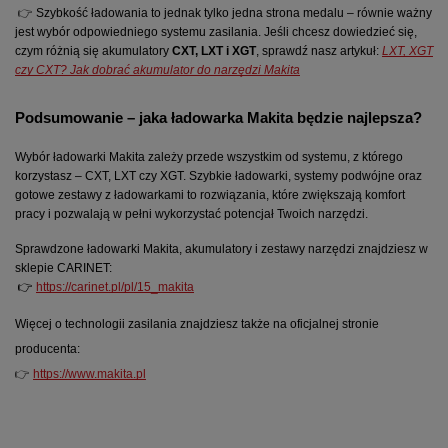
👉
Szybkość ładowania to jednak tylko jedna strona medalu – równie ważny
jest wybór odpowiedniego systemu zasilania. Jeśli chcesz dowiedzieć się,
czym różnią się akumulatory
CXT, LXT i XGT
, sprawdź nasz artykuł:
LXT, XGT
czy CXT? Jak dobrać akumulator do narzędzi Makita
Podsumowanie – jaka ładowarka Makita będzie najlepsza?
Wybór ładowarki Makita zależy przede wszystkim od systemu, z którego 
korzystasz – CXT, LXT czy XGT. Szybkie ładowarki, systemy podwójne oraz 
gotowe zestawy z ładowarkami to rozwiązania, które zwiększają komfort 
pracy i pozwalają w pełni wykorzystać potencjał Twoich narzędzi.
Sprawdzone ładowarki Makita, akumulatory i zestawy narzędzi znajdziesz w 
sklepie CARINET:
 👉
https://carinet.pl/pl/15_makita
Więcej o technologii zasilania znajdziesz także na oficjalnej stronie
producenta:
👉
https://www.makita.pl