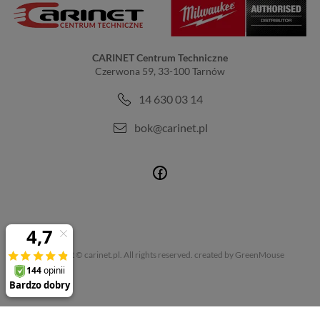
CARINET Centrum Techniczne
Czerwona 59, 33-100 Tarnów
14 630 03 14
bok@carinet.pl
Copyright © carinet.pl. All rights reserved.
created by GreenMouse