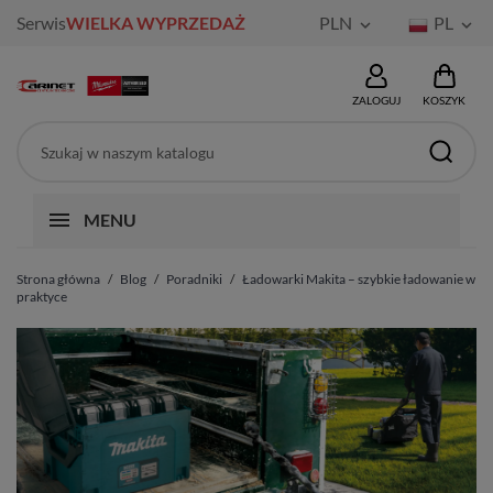
Serwis
WIELKA WYPRZEDAŻ
PLN
PL


ZALOGUJ
KOSZYK
MENU
Strona główna
Blog
Poradniki
Ładowarki Makita – szybkie ładowanie w
praktyce