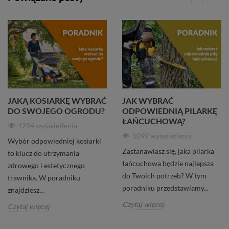
JAKĄ KOSIARKĘ WYBRAĆ
JAK WYBRAĆ
DO SWOJEGO OGRODU?
ODPOWIEDNIĄ PILARKĘ
ŁAŃCUCHOWĄ?
1294 wyświetlenia
1099 wyświetlenia
Wybór odpowiedniej kosiarki
Zastanawiasz się, jaka pilarka
to klucz do utrzymania
łańcuchowa będzie najlepsza
zdrowego i estetycznego
do Twoich potrzeb? W tym
trawnika. W poradniku
poradniku przedstawiamy...
znajdziesz...
Czytaj więcej
Czytaj więcej