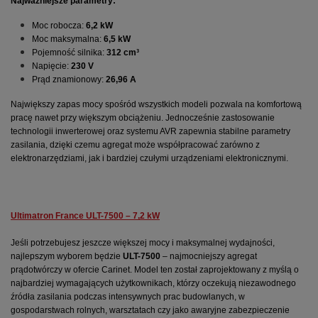
Najważniejsze parametry:
Moc robocza: 
6,2 kW
Moc maksymalna: 
6,5 kW
Pojemność silnika: 
312 cm³
Napięcie: 
230 V
Prąd znamionowy: 
26,96 A
Największy zapas mocy spośród wszystkich modeli pozwala na komfortową 
pracę nawet przy większym obciążeniu. Jednocześnie zastosowanie 
technologii inwerterowej oraz systemu AVR zapewnia stabilne parametry 
zasilania, dzięki czemu agregat może współpracować zarówno z 
elektronarzędziami, jak i bardziej czułymi urządzeniami elektronicznymi.
Ultimatron France ULT-7500 – 7,2 kW
Jeśli potrzebujesz jeszcze większej mocy i maksymalnej wydajności, 
najlepszym wyborem będzie 
ULT-7500
 – najmocniejszy agregat 
prądotwórczy w ofercie Carinet. Model ten został zaprojektowany z myślą o 
najbardziej wymagających użytkownikach, którzy oczekują niezawodnego 
źródła zasilania podczas intensywnych prac budowlanych, w 
gospodarstwach rolnych, warsztatach czy jako awaryjne zabezpieczenie 