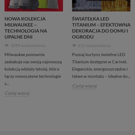
NOWA KOLEKCJA
ŚWIATEŁKA LED
MILWAUKEE –
TITANIUM – EFEKTOWNA
TECHNOLOGIA NA
DEKORACJA DO DOMU I
UPALNE DNI
OGRODU
1094 wyświetlenia
615 wyświetlenia
Milwaukee ponownie
Poznaj kurtyny świetlne LED
zaskakuje nas swoją najnowszą
Titanium dostępne w Carinet.
kolekcją odzieży letniej, która
Eleganckie, energooszczędne i
łączy nowoczesne technologie
łatwe w montażu – idealne do...
z...
Czytaj więcej
Czytaj więcej