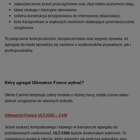
zabezpieczenie przed przeciążeniem oraz zbyt niskim poziomem oleju,
łatwa obsługa i intuicyjne sterowanie,
solidna konstrukcja przygotowana do intensywnej eksploatacji,
koła transportowe w większych modelach ułatwiające przemieszczanie 
urządzenia.
To połączenie funkcjonalności, bezpieczeństwa oraz wygody sprawia, że 
agregaty tej marki sprawdzą się zarówno u użytkowników prywatnych, jak i 
profesjonalistów.
Który agregat Ultimatron France wybrać?
Oferta Carinet obejmuje cztery modele o różnej mocy, dzięki czemu łatwo 
dobrać urządzenie do własnych potrzeb.
Ultimatron France ULT-3300 – 3 kW
Jeżeli szukasz kompaktowego i łatwego w transporcie agregatu do 
podstawowych zastosowań, 
ULT-3300
 będzie doskonałym wyborem. To 
najmniejszy model w ofercie, który sprawdzi się podczas wyjazdów, prac 