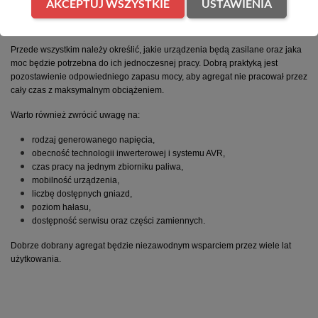
AKCEPTUJ WSZYSTKIE
USTAWIENIA
Przed zakupem warto odpowiedzieć sobie na kilka pytań.
Przede wszystkim należy określić, jakie urządzenia będą zasilane oraz jaka 
moc będzie potrzebna do ich jednoczesnej pracy. Dobrą praktyką jest 
pozostawienie odpowiedniego zapasu mocy, aby agregat nie pracował przez 
cały czas z maksymalnym obciążeniem.
Warto również zwrócić uwagę na:
rodzaj generowanego napięcia,
obecność technologii inwerterowej i systemu AVR,
czas pracy na jednym zbiorniku paliwa,
mobilność urządzenia,
liczbę dostępnych gniazd,
poziom hałasu,
dostępność serwisu oraz części zamiennych.
Dobrze dobrany agregat będzie niezawodnym wsparciem przez wiele lat 
użytkowania.