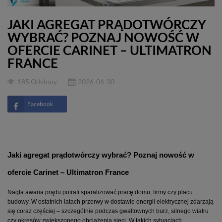
JAKI AGREGAT PRĄDOTWÓRCZY
WYBRAĆ? POZNAJ NOWOŚĆ W
OFERCIE CARINET – ULTIMATRON
FRANCE
185 Odsłony
2026-06-30
Facebook
Jaki agregat prądotwórczy wybrać? Poznaj nowość w 
ofercie Carinet – Ultimatron France
Nagła awaria prądu potrafi sparaliżować pracę domu, firmy czy placu 
budowy. W ostatnich latach przerwy w dostawie energii elektrycznej zdarzają 
się coraz częściej – szczególnie podczas gwałtownych burz, silnego wiatru 
czy okresów zwiększonego obciążenia sieci. W takich sytuacjach 