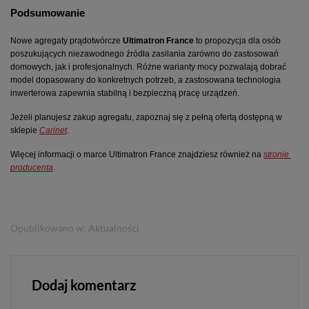
Podsumowanie
Nowe agregaty prądotwórcze 
Ultimatron France
 to propozycja dla osób 
poszukujących niezawodnego źródła zasilania zarówno do zastosowań 
domowych, jak i profesjonalnych. Różne warianty mocy pozwalają dobrać 
model dopasowany do konkretnych potrzeb, a zastosowana technologia 
inwerterowa zapewnia stabilną i bezpieczną pracę urządzeń.
Jeżeli planujesz zakup agregatu, zapoznaj się z pełną ofertą dostępną w 
sklepie 
Carinet
.
Więcej informacji o marce Ultimatron France znajdziesz również na 
stronie 
producenta
.
Opublikowano w:
Aktualności
Dodaj komentarz