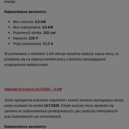
energii.
Najważniejsze parametry:
Moc robocza: 
4,0 kW
Moc maksymalna: 
4,5 kW
Pojemność silnika: 
192 cm³
Napięcie: 
230 V
Prąd znamionowy: 
17,3 A
W porównaniu z modelem 3 kW oferuje wyraźnie większy zapas mocy, co 
przekłada się na większy komfort pracy z bardziej wymagającymi 
urządzeniami elektrycznymi.
Ultimatron France ULT-5500 – 5 kW
Jeżeli agregat ma pracować regularnie i zasilać bardziej wymagający sprzęt, 
warto postawić na model 
ULT-5500
. Dzięki wyższej mocy sprawdzi się 
zarówno w zastosowaniach profesjonalnych, jak i podczas intensywnych 
prac budowlanych czy remontowych.
Najważniejsze parametry: