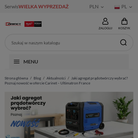
Serwis
WIELKA WYPRZEDAŻ
PLN
PL


ZALOGUJ
KOSZYK
MENU
Strona główna
Blog
Aktualności
Jaki agregat prądotwórczy wybrać?
Poznaj nowość w ofercie Carinet – Ultimatron France