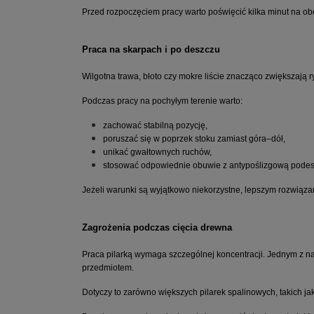
Przed rozpoczęciem pracy warto poświęcić kilka minut na ob
Praca na skarpach i po deszczu
Wilgotna trawa, błoto czy mokre liście znacząco zwiększają r
Podczas pracy na pochyłym terenie warto:
zachować stabilną pozycję,
poruszać się w poprzek stoku zamiast góra–dół,
unikać gwałtownych ruchów,
stosować odpowiednie obuwie z antypoślizgową pode
Jeżeli warunki są wyjątkowo niekorzystne, lepszym rozwiąza
Zagrożenia podczas cięcia drewna
Praca pilarką wymaga szczególnej koncentracji. Jednym z naj
przedmiotem.
Dotyczy to zarówno większych pilarek spalinowych, takich ja