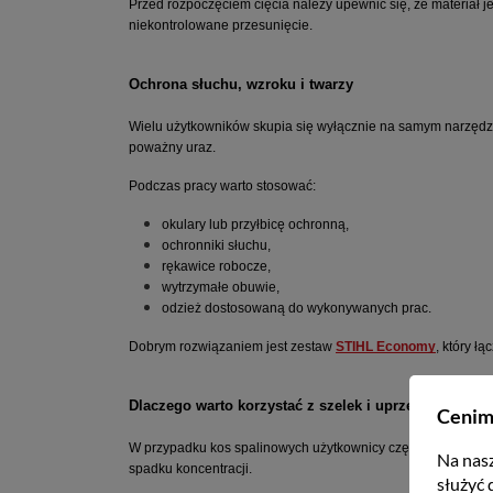
Przed rozpoczęciem cięcia należy upewnić się, że materiał j
niekontrolowane przesunięcie.
Ochrona słuchu, wzroku i twarzy
Wielu użytkowników skupia się wyłącznie na samym narzęd
poważny uraz.
Podczas pracy warto stosować:
okulary lub przyłbicę ochronną,
ochronniki słuchu,
rękawice robocze,
wytrzymałe obuwie,
odzież dostosowaną do wykonywanych prac.
Dobrym rozwiązaniem jest zestaw
STIHL Economy
, który ł
Dlaczego warto korzystać z szelek i uprzęży?
Cenim
W przypadku kos spalinowych użytkownicy często pomijają el
Na nasz
spadku koncentracji.
służyć 