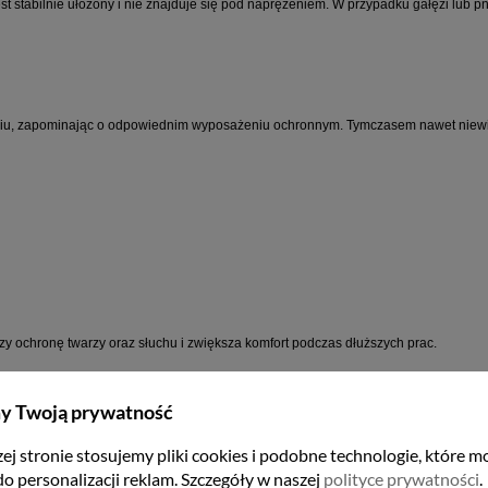
est stabilnie ułożony i nie znajduje się pod naprężeniem. W przypadku gałęzi lub
ziu, zapominając o odpowiednim wyposażeniu ochronnym. Tymczasem nawet niew
ączy ochronę twarzy oraz słuchu i zwiększa komfort podczas dłuższych prac.
y Twoją prywatność
ementy poprawiające ergonomię pracy. To błąd, ponieważ długotrwałe obciążenie 
ej stronie stosujemy pliki cookies i podobne technologie, które m
do personalizacji reklam. Szczegóły w naszej
polityce prywatności
.