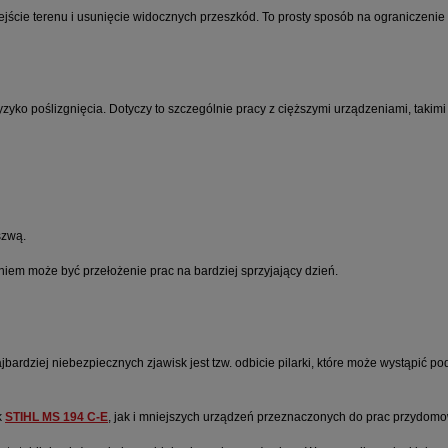
ejście terenu i usunięcie widocznych przeszkód. To prosty sposób na ograniczenie
yzyko poślizgnięcia. Dotyczy to szczególnie pracy z cięższymi urządzeniami, takim
szwą.
niem może być przełożenie prac na bardziej sprzyjający dzień.
bardziej niebezpiecznych zjawisk jest tzw. odbicie pilarki, które może wystąpić 
k
STIHL MS 194 C-E
, jak i mniejszych urządzeń przeznaczonych do prac przydomo