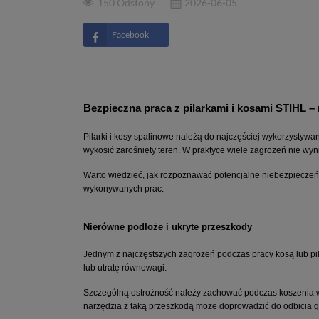
150 Odsłony
2026-06-05
Facebook
Bezpieczna praca z pilarkami i kosami STIHL – 
Pilarki i kosy spalinowe należą do najczęściej wykorzystyw
wykosić zarośnięty teren. W praktyce wiele zagrożeń nie wyn
Warto wiedzieć, jak rozpoznawać potencjalne niebezpieczeńst
wykonywanych prac.
Nierówne podłoże i ukryte przeszkody
Jednym z najczęstszych zagrożeń podczas pracy kosą lub pil
lub utratę równowagi.
Szczególną ostrożność należy zachować podczas koszenia wy
narzędzia z taką przeszkodą może doprowadzić do odbicia g