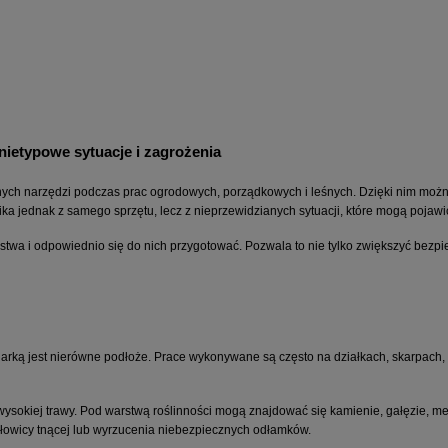
nietypowe sytuacje i zagrożenia
anych narzędzi podczas prac ogrodowych, porządkowych i leśnych. Dzięki nim moż
ika jednak z samego sprzętu, lecz z nieprzewidzianych sytuacji, które mogą pojawi
wa i odpowiednio się do nich przygotować. Pozwala to nie tylko zwiększyć bezpie
arką jest nierówne podłoże. Prace wykonywane są często na działkach, skarpach, w
sokiej trawy. Pod warstwą roślinności mogą znajdować się kamienie, gałęzie, met
łowicy tnącej lub wyrzucenia niebezpiecznych odłamków.