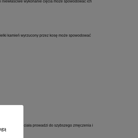
 pni niewłaściwe wykonanie cięcia może spowodować ich 
ielki kamień wyrzucony przez kosę może spowodować 
jednej strony ciała prowadzi do szybszego zmęczenia i 
ogą