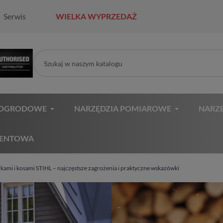
Serwis
WIELKA WYPRZEDAŻ
 OGRODOWE
NARZĘDZIA POMIAROWE
NARZĘ
MENTOWA
rkami i kosami STIHL – najczęstsze zagrożenia i praktyczne wskazówki