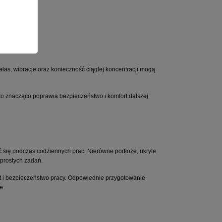
m.
łas, wibracje oraz konieczność ciągłej koncentracji mogą 
o znacząco poprawia bezpieczeństwo i komfort dalszej 
 się podczas codziennych prac. Nierówne podłoże, ukryte 
prostych zadań.
t i bezpieczeństwo pracy. Odpowiednie przygotowanie 
e.