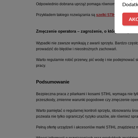
Dodatk
Odpowiednio dobrana uprząż pomaga równomiernie rozłożyć c
Przykładem takiego rozwiązania są
szelki STIHL FS Advanc
AKC
Zmęczenie operatora – zagrożenie, o którym często 
Wypadki nie zawsze wynikają z awarii sprzętu. Bardzo często
prowadzić do błędów i nieostrożnych zachowań.
Warto regularnie robić przerwy, pić wodę i nie podejmować 
pracy.
Podsumowanie
Bezpieczna praca z pilarkami i kosami STIHL wymaga nie tyl
przeszkody, zmienne warunki pogodowe czy zmęczenie operat
Warto pamiętać o regularnej kontroli sprzętu, stosowaniu ś
pozwala nie tylko ograniczyć ryzyko urazów, ale również sp
Pełną ofertę urządzeń i akcesoriów marki STIHL znajdziesz n
Więcej informacji o rozwiązaniach oraz produktach znajdziesz 