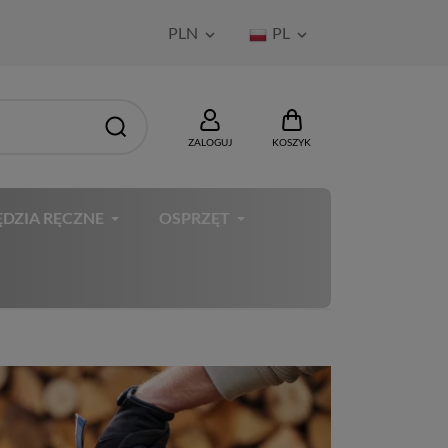
PLN
PL


ZALOGUJ
KOSZYK
DZIA RĘCZNE
OSPRZĘT