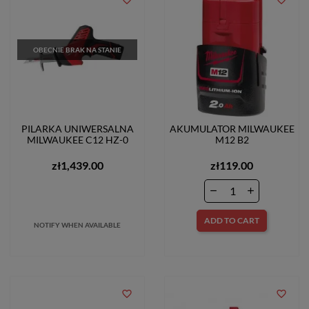
OBECNIE BRAK NA STANIE
PILARKA UNIWERSALNA
AKUMULATOR MILWAUKEE
MILWAUKEE C12 HZ-0
M12 B2
zł1,439.00
zł119.00
ADD TO CART
NOTIFY WHEN AVAILABLE
favorite_border
favorite_border