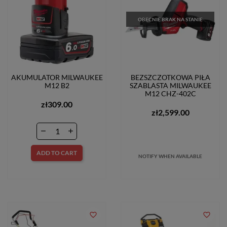
OBECNIE BRAK NA STANIE
AKUMULATOR MILWAUKEE
BEZSZCZOTKOWA PIŁA
M12 B2
SZABLASTA MILWAUKEE
M12 CHZ-402C
zł309.00
zł2,599.00
ADD TO CART
NOTIFY WHEN AVAILABLE
favorite_border
favorite_border