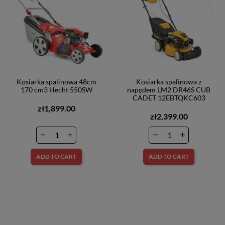
Kosiarka spalinowa 48cm
Kosiarka spalinowa z
170 cm3 Hecht 550SW
napędem LM2 DR46S CUB
CADET 12EBTQKC603
zł1,899.00
zł2,399.00
ADD TO CART
ADD TO CART