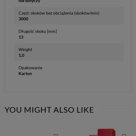
nie dotyczy
Częst. skoków bez obciążenia (skoków/min)
3000
Długość skoku [mm]
13
Weight
1,0
Opakowanie
Karton
YOU MIGHT ALSO LIKE
favorite_border
favorite_border