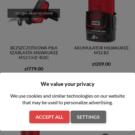
OBECNIE BRAK NA STANIE
BEZSZCZOTKOWA PIŁA
AKUMULATOR MILWAUKEE
SZABLASTA MILWAUKEE
M12 B2
M12 CHZ-402C
zł209.00
zł779.00
We value your privacy
ADD TO CART
We use cookies and similar technologies on our website
NOTIFY WHEN AVAILABLE
that may be used to personalize advertising.
ACCEPT ALL
SETTINGS
favorite_border
favorite_border