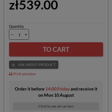
zł539.00
Quantity
TO CART
ASK ABOUT PRODUCT
help_outline
Print preview
Order it before
14:00 Friday
and receive it
on
Mon 10 August
Click to see all carriers