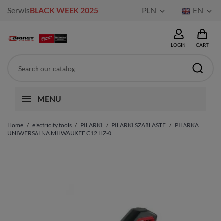
Serwis
BLACK WEEK 2025
PLN
EN


LOGIN
CART
MENU
Home
electricity tools
PILARKI
PILARKI SZABLASTE
PILARKA
UNIWERSALNA MILWAUKEE C12 HZ-0