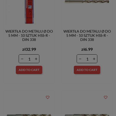
WIERTŁA DO METALU Ø DO
WIERTŁA DO METALU Ø DO
5 MM - 10 SZTUK HSS-R -
5 MM - 10 SZTUK HSS-R -
DIN 338
DIN 338
zł32.99
zł6.99
ADD TO CART
ADD TO CART
favorite_border
favorite_border