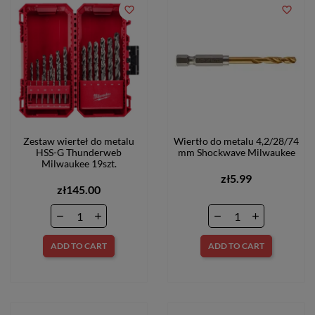
favorite_border
favorite_border
Zestaw wierteł do metalu
Wiertło do metalu 4,2/28/74
HSS-G Thunderweb
mm Shockwave Milwaukee
Milwaukee 19szt.
zł5.99
zł145.00
ADD TO CART
ADD TO CART