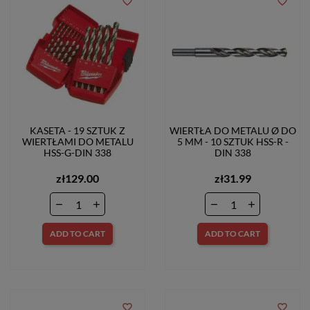
favorite_border
favorite_border
KASETA - 19 SZTUK Z
WIERTŁA DO METALU Ø DO
WIERTŁAMI DO METALU
5 MM - 10 SZTUK HSS-R -
HSS-G-DIN 338
DIN 338
zł129.00
zł31.99
ADD TO CART
ADD TO CART
favorite_border
favorite_border