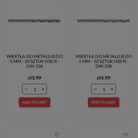
WIERTŁA DO METALU Ø DO
WIERTŁA DO METALU Ø DO
5 MM - 10 SZTUK HSS-R -
5 MM - 10 SZTUK HSS-R -
DIN 338
DIN 338
zł3.99
zł4.99
ADD TO CART
ADD TO CART
favorite_border
favorite_border