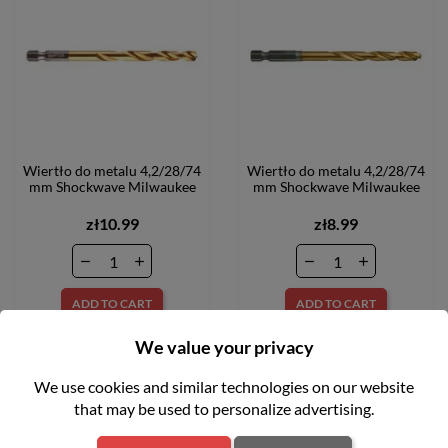
Wiertło do metalu 4,2/28/74
Wiertło do metalu 4,2/28/74
mm Shockwave Milwaukee
mm Shockwave Milwaukee
zł10.99
zł8.99
ADD TO CART
ADD TO CART
FILTER
We value your privacy
We use cookies and similar technologies on our website
that may be used to personalize advertising.
favorite_border
favorite_border