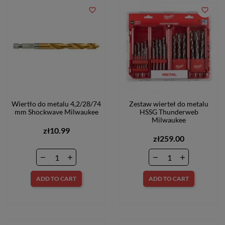
favorite_border
favorite_border
Wiertło do metalu 4,2/28/74
Zestaw wierteł do metalu
mm Shockwave Milwaukee
HSSG Thunderweb
Milwaukee
zł10.99
zł259.00
ADD TO CART
ADD TO CART