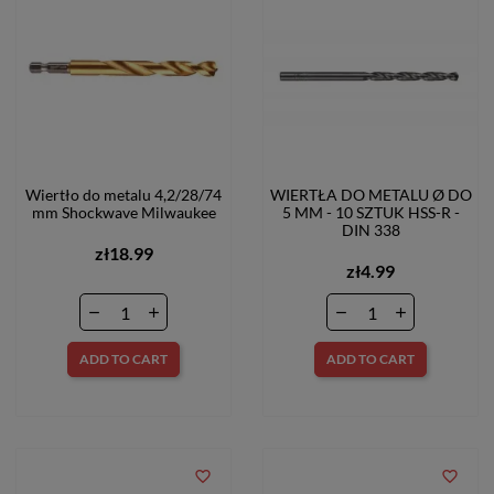
Wiertło do metalu 4,2/28/74
WIERTŁA DO METALU Ø DO
mm Shockwave Milwaukee
5 MM - 10 SZTUK HSS-R -
DIN 338
zł18.99
zł4.99
ADD TO CART
ADD TO CART
favorite_border
favorite_border