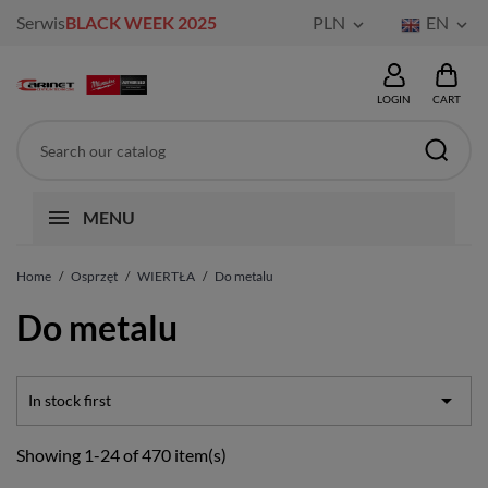
Serwis
BLACK WEEK 2025
PLN
EN


LOGIN
CART
MENU
Home
Osprzęt
WIERTŁA
Do metalu
Do metalu

In stock first
Showing 1-24 of 470 item(s)