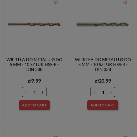
favorite_border
favorite_border
WIERTŁA DO METALU Ø DO
WIERTŁA DO METALU Ø DO
5 MM - 10 SZTUK HSS-R -
5 MM - 10 SZTUK HSS-R -
DIN 338
DIN 338
zł7.99
zł20.99
ADD TO CART
ADD TO CART