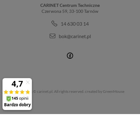
CARINET Centrum Techniczne
Czerwona 59, 33-100 Tarnów
14 630 03 14
bok@carinet.pl
Copyright © carinet.pl. All rights reserved.
created by GreenMouse