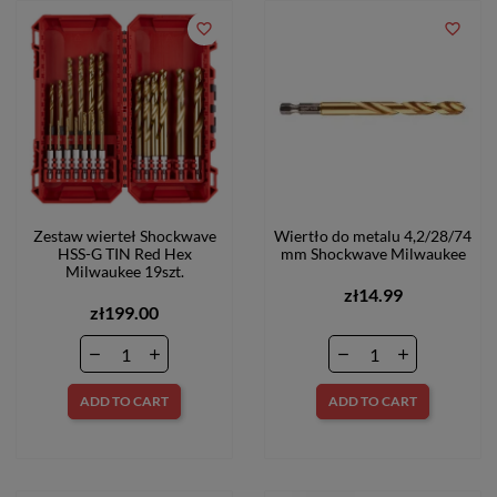
favorite_border
favorite_border
Zestaw wierteł Shockwave
Wiertło do metalu 4,2/28/74
HSS-G TIN Red Hex
mm Shockwave Milwaukee
Milwaukee 19szt.
zł14.99
zł199.00
ADD TO CART
ADD TO CART