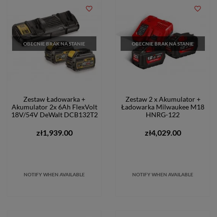
favorite_border
favorite_border
OBECNIE BRAK NA STANIE
OBECNIE BRAK NA STANIE
Zestaw Ładowarka +
Zestaw 2 x Akumulator +
Akumulator 2x 6Ah FlexVolt
Ładowarka Milwaukee M18
18V/54V DeWalt DCB132T2
HNRG-122
zł1,939.00
zł4,029.00
NOTIFY WHEN AVAILABLE
NOTIFY WHEN AVAILABLE