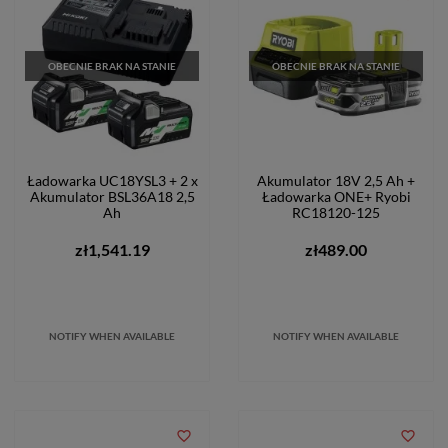
OBECNIE BRAK NA STANIE
OBECNIE BRAK NA STANIE
Ładowarka UC18YSL3 + 2 x
Akumulator 18V 2,5 Ah +
Akumulator BSL36A18 2,5
Ładowarka ONE+ Ryobi
Ah
RC18120-125
zł1,541.19
zł489.00
NOTIFY WHEN AVAILABLE
NOTIFY WHEN AVAILABLE
favorite_border
favorite_border