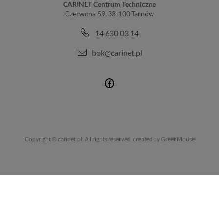
CARINET Centrum Techniczne
Czerwona 59, 33-100 Tarnów
14 630 03 14
bok@carinet.pl
Copyright © carinet.pl. All rights reserved.
created by GreenMouse