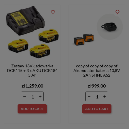
favorite_border
favorite_border
Zestaw 18V Ładowarka
copy of copy of copy of
DCB115 + 3 x AKU DCB184
Akumulator bateria 10,8V
5 Ah
2Ah STIHL AS2
zł1,259.00
zł999.00
ADD TO CART
ADD TO CART