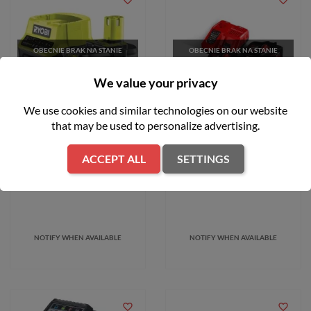
favorite_border
favorite_border
OBECNIE BRAK NA STANIE
OBECNIE BRAK NA STANIE
FILTER
We value your privacy
We use cookies and similar technologies on our website
that may be used to personalize advertising.
Zestaw 18V Ryobi ONE+
Zestaw akumulatorów 2x8
Ładowarka + 2xAKU 5.0 Ah
Ah + Ładowarka Milwaukee
RC18120-250
M18 HNRG-802
ACCEPT ALL
SETTINGS
zł739.00
zł2,989.00
NOTIFY WHEN AVAILABLE
NOTIFY WHEN AVAILABLE
favorite_border
favorite_border