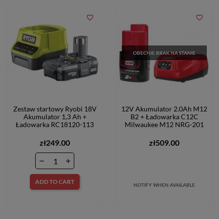
favorite_border
favorite_border
OBECNIE BRAK NA STANIE
Zestaw startowy Ryobi 18V
12V Akumulator 2.0Ah M12
Akumulator 1,3 Ah +
B2 + Ładowarka C12C
Ładowarka RC18120-113
Milwaukee M12 NRG-201
zł249.00
zł509.00
ADD TO CART
NOTIFY WHEN AVAILABLE