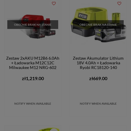
favorite_border
favorite_border
OBECNIE BRAK NA STANIE
OBECNIE BRAK NA STANIE
Zestaw 2xAKU M12B6 6.0Ah
Zestaw Akumulator Lithium
+ Ładowarka M12C12C
18V 4.0Ah + Ładowarka
Milwaukee M12 NRG-602
Ryobi RC18120-140
zł1,219.00
zł669.00
NOTIFY WHEN AVAILABLE
NOTIFY WHEN AVAILABLE