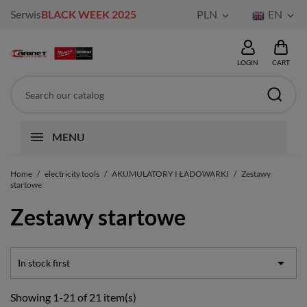
Serwis
BLACK WEEK 2025
PLN
EN


LOGIN
CART
MENU
Home
electricity tools
AKUMULATORY I ŁADOWARKI
Zestawy
startowe
Zestawy startowe

In stock first
Showing 1-21 of 21 item(s)