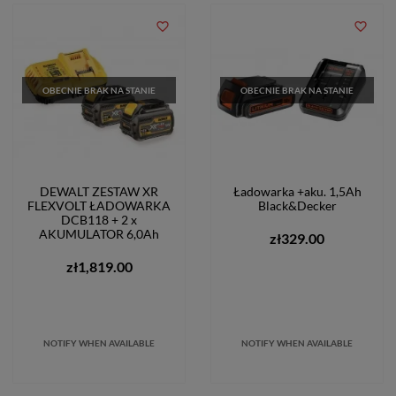
favorite_border
favorite_border
OBECNIE BRAK NA STANIE
OBECNIE BRAK NA STANIE
DEWALT ZESTAW XR
Ładowarka +aku. 1,5Ah
FLEXVOLT ŁADOWARKA
Black&Decker
DCB118 + 2 x
AKUMULATOR 6,0Ah
zł329.00
zł1,819.00
NOTIFY WHEN AVAILABLE
NOTIFY WHEN AVAILABLE