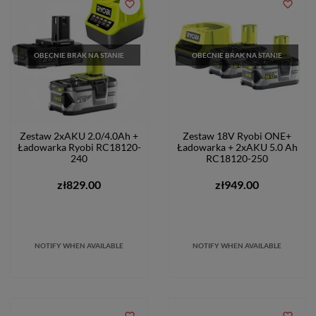
favorite_border
favorite_border
OBECNIE BRAK NA STANIE
OBECNIE BRAK NA STANIE
Zestaw 2xAKU 2.0/4.0Ah +
Zestaw 18V Ryobi ONE+
Ładowarka Ryobi RC18120-
Ładowarka + 2xAKU 5.0 Ah
240
RC18120-250
zł829.00
zł949.00
NOTIFY WHEN AVAILABLE
NOTIFY WHEN AVAILABLE