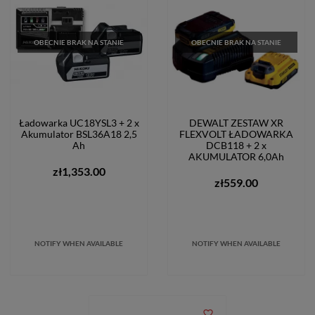
OBECNIE BRAK NA STANIE
OBECNIE BRAK NA STANIE
Ładowarka UC18YSL3 + 2 x
DEWALT ZESTAW XR
Akumulator BSL36A18 2,5
FLEXVOLT ŁADOWARKA
Ah
DCB118 + 2 x
AKUMULATOR 6,0Ah
zł1,353.00
zł559.00
NOTIFY WHEN AVAILABLE
NOTIFY WHEN AVAILABLE
favorite_border