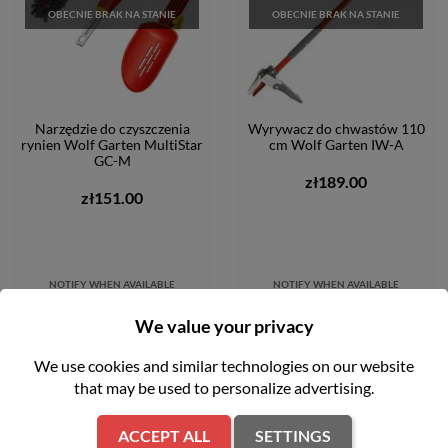
OBECNIE BRAK NA STANIE
OBECNIE BRAK NA STANIE
Narzędzie do czyszczenia
Wyrywacz do chwastów 110
rynien Wolf Garten MultiStar
cm Wolf Garten IW-A
GC-M
zł189.00
zł151.00
NOTIFY WHEN AVAILABLE
NOTIFY WHEN AVAILABLE
FILTER
We value your privacy
We use cookies and similar technologies on our website
favorite_border
favorite_border
that may be used to personalize advertising.
ACCEPT ALL
SETTINGS