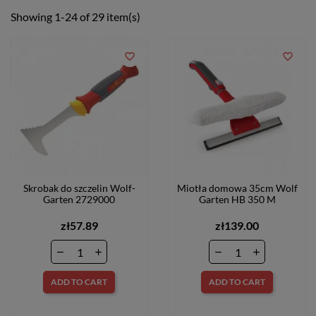
Showing 1-24 of 29 item(s)
favorite_border
favorite_border
Skrobak do szczelin Wolf-
Miotła domowa 35cm Wolf
Garten 2729000
Garten HB 350 M
zł57.89
zł139.00
ADD TO CART
ADD TO CART