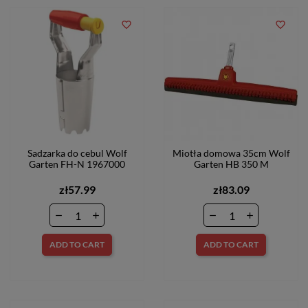
favorite_border
favorite_border
Sadzarka do cebul Wolf
Miotła domowa 35cm Wolf
Garten FH-N 1967000
Garten HB 350 M
zł57.99
zł83.09
ADD TO CART
ADD TO CART