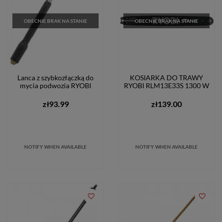
OBECNIE BRAK NA STANIE
OBECNIE BRAK NA STANIE
Lanca z szybkozłączką do
KOSIARKA DO TRAWY
mycia podwozia RYOBI
RYOBI RLM13E33S 1300 W
zł93.99
zł139.00
NOTIFY WHEN AVAILABLE
NOTIFY WHEN AVAILABLE
favorite_border
favorite_border