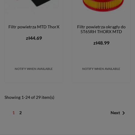
Filtr powietrza MTD ThorX
Filtr powietrza okrągły do
5T65RH THORX MTD
zł44.69
zł48.99
NOTIFY WHEN AVAILABLE
NOTIFY WHEN AVAILABLE
Showing 1-24 of 29 item(s)

1
2
Next