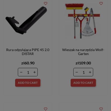
favorite_border
favorite_border
Rura odpylająca PIPE 45 2.0
Wieszak na narzędzia Wolf-
DISTAR
Garten
zł60.90
zł109.00
ADD TO CART
ADD TO CART
favorite_border
favorite_border