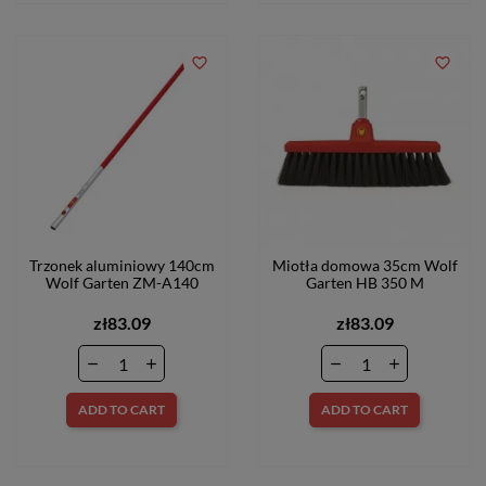
favorite_border
favorite_border
Trzonek aluminiowy 140cm
Miotła domowa 35cm Wolf
Wolf Garten ZM-A140
Garten HB 350 M
zł83.09
zł83.09
ADD TO CART
ADD TO CART