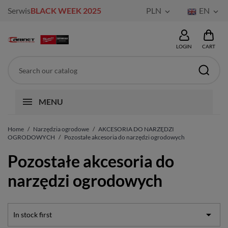
Serwis
BLACK WEEK 2025
PLN
EN


LOGIN
CART
MENU
Home
Narzędzia ogrodowe
AKCESORIA DO NARZĘDZI
OGRODOWYCH
Pozostałe akcesoria do narzędzi ogrodowych
Pozostałe akcesoria do
narzędzi ogrodowych

In stock first