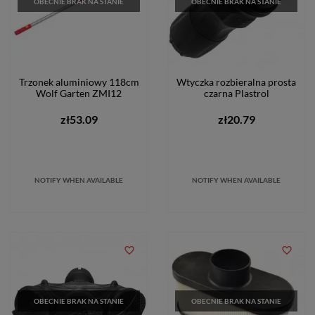
OBECNIE BRAK NA STANIE
OBECNIE BRAK NA STANIE
Trzonek aluminiowy 118cm
Wtyczka rozbieralna prosta
Wolf Garten ZMI12
czarna Plastrol
zł53.09
zł20.79
NOTIFY WHEN AVAILABLE
NOTIFY WHEN AVAILABLE
favorite_border
favorite_border
OBECNIE BRAK NA STANIE
OBECNIE BRAK NA STANIE