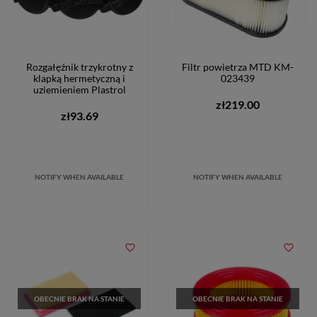
Rozgałęźnik trzykrotny z
Filtr powietrza MTD KM-
klapką hermetyczną i
023439
uziemieniem Plastrol
zł219.00
zł93.69
NOTIFY WHEN AVAILABLE
NOTIFY WHEN AVAILABLE
favorite_border
favorite_border
OBECNIE BRAK NA STANIE
OBECNIE BRAK NA STANIE