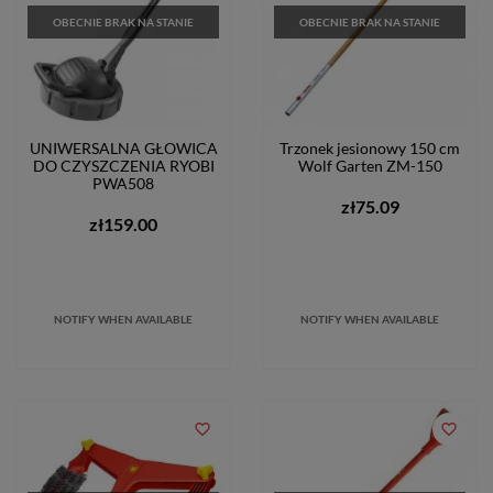
OBECNIE BRAK NA STANIE
OBECNIE BRAK NA STANIE
UNIWERSALNA GŁOWICA
Trzonek jesionowy 150 cm
DO CZYSZCZENIA RYOBI
Wolf Garten ZM-150
PWA508
zł75.09
zł159.00
NOTIFY WHEN AVAILABLE
NOTIFY WHEN AVAILABLE
favorite_border
favorite_border