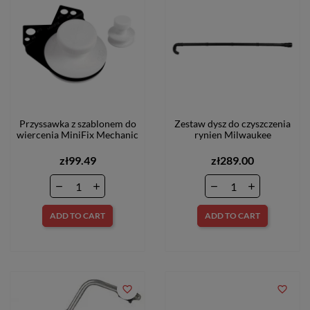
Przyssawka z szablonem do
Zestaw dysz do czyszczenia
wiercenia MiniFix Mechanic
rynien Milwaukee
zł99.49
zł289.00
ADD TO CART
ADD TO CART
favorite_border
favorite_border