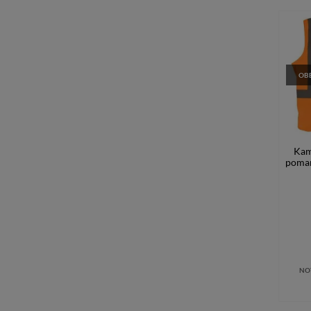
OBE
Kam
poma
NO