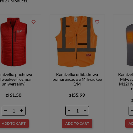
re 27 products.
favorite_border
favorite_border
mizelka puchowa
Kamizelka odblaskowa
Kamize
lwaukee (rozmiar
pomarańczowa Milwaukee
Milwau
uniwersalny)
S/M
M12HVG
zł61.50
zł55.99
ADD TO CART
ADD TO CART
AD