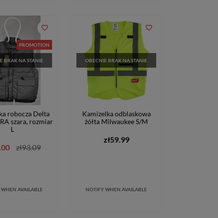
favorite_border
favorite_border
PROMOTION
E BRAK NA STANIE
OBECNIE BRAK NA STANIE
ka robocza Delta
Kamizelka odblaskowa
RA szara, rozmiar
żółta Milwaukee S/M
L
zł59.99
.00
zł93.09
 WHEN AVAILABLE
NOTIFY WHEN AVAILABLE