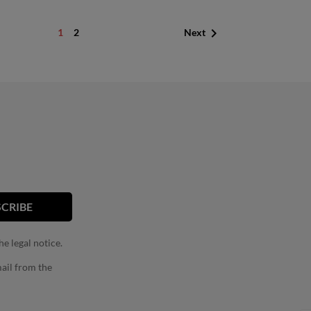

1
2
Next
e legal notice.
ail from the