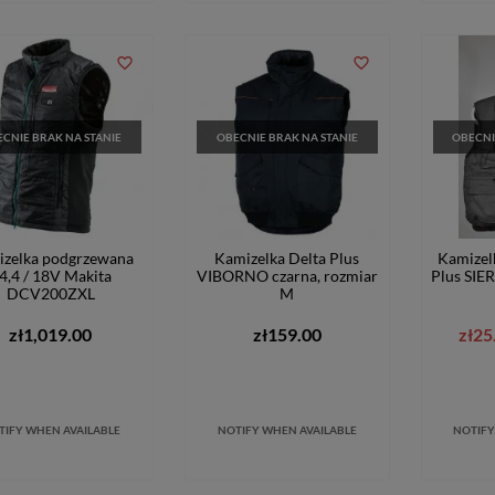
favorite_border
favorite_border
CNIE BRAK NA STANIE
OBECNIE BRAK NA STANIE
OBECNI
zelka podgrzewana
Kamizelka Delta Plus
Kamizel
4,4 / 18V Makita
VIBORNO czarna, rozmiar
Plus SIER
DCV200ZXL
M
zł1,019.00
zł159.00
zł25
TIFY WHEN AVAILABLE
NOTIFY WHEN AVAILABLE
NOTIFY