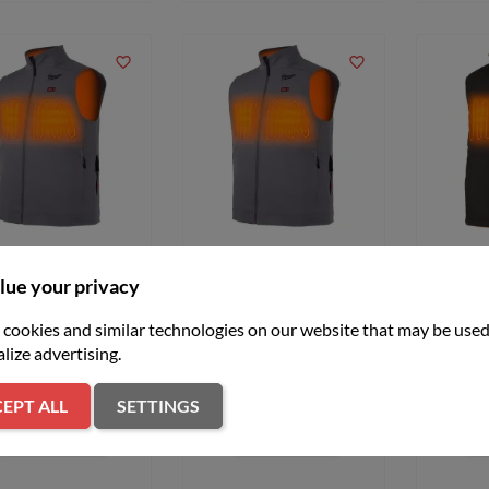
favorite_border
favorite_border
zelka podgrzewana
Kamizelka podgrzewana
Kamize
waukee Toughshell
Milwaukee Toughshell
Milwau
lue your privacy
HVGREY1-0 szara,
M12HVGREY1-0 szara,
M12HVG
rozmiar M
rozmiar M
cookies and similar technologies on our website that may be used
zł759.00
zł696.99
lize advertising.
EPT ALL
SETTINGS
ADD TO CART
ADD TO CART
AD