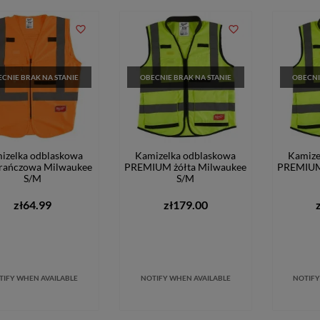
favorite_border
favorite_border
CNIE BRAK NA STANIE
OBECNIE BRAK NA STANIE
OBECNI
izelka odblaskowa
Kamizelka odblaskowa
Kamize
rańczowa Milwaukee
PREMIUM żółta Milwaukee
PREMIUM 
S/M
S/M
zł64.99
zł179.00
TIFY WHEN AVAILABLE
NOTIFY WHEN AVAILABLE
NOTIFY