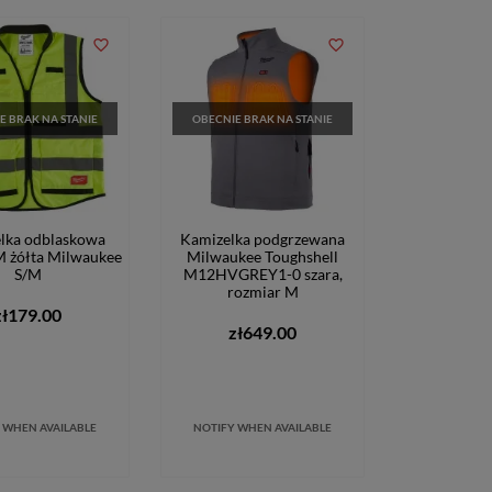
favorite_border
favorite_border
E BRAK NA STANIE
OBECNIE BRAK NA STANIE
lka odblaskowa
Kamizelka podgrzewana
żółta Milwaukee
Milwaukee Toughshell
S/M
M12HVGREY1-0 szara,
rozmiar M
zł179.00
zł649.00
 WHEN AVAILABLE
NOTIFY WHEN AVAILABLE