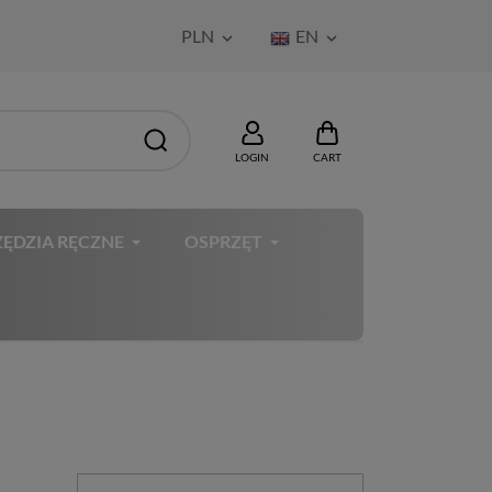
PLN
EN


LOGIN
CART
ĘDZIA RĘCZNE
OSPRZĘT