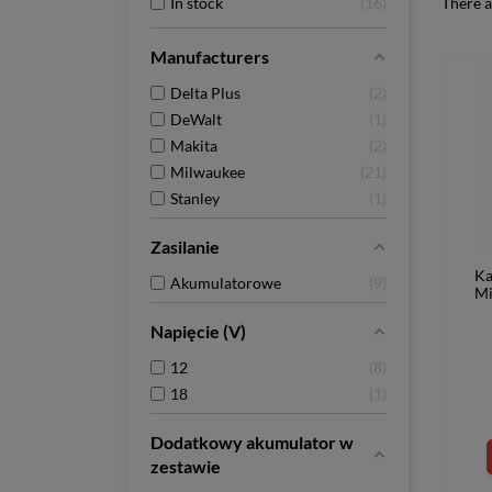
In stock
16
There a
Manufacturers
Delta Plus
2
DeWalt
1
Makita
2
Milwaukee
21
Stanley
1
Zasilanie
Ka
Akumulatorowe
9
Mi
Napięcie (V)
12
8
18
1
Dodatkowy akumulator w
zestawie