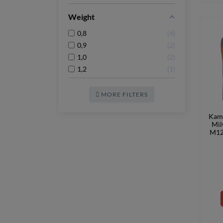
Weight
0,8
4
0,9
2
1,0
2
1,2
1
MORE FILTERS
Kami
Mil
M12