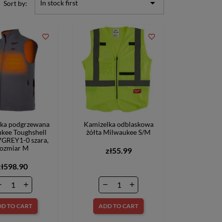

In stock first
Sort by:
favorite_border
favorite_border
lka podgrzewana
Kamizelka odblaskowa
kee Toughshell
żółta Milwaukee S/M
REY1-0 szara,
rozmiar M
zł55.99
zł598.90
D TO CART
ADD TO CART