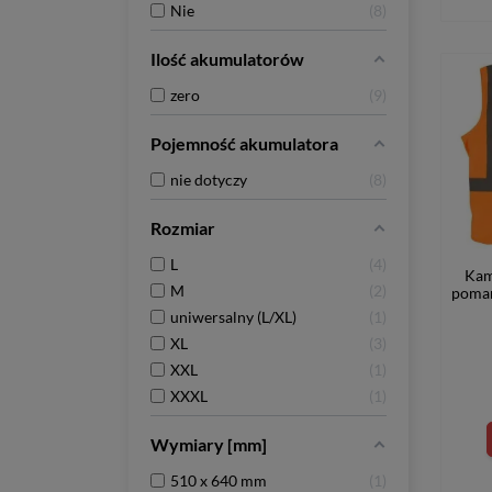
Nie
8
Ilość akumulatorów
zero
9
Pojemność akumulatora
nie dotyczy
8
Rozmiar
L
4
Kam
M
2
poma
uniwersalny (L/XL)
1
XL
3
XXL
1
XXXL
1
Wymiary [mm]
510 x 640 mm
1