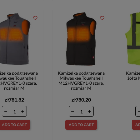
favorite_border
favorite_border
zelka podgrzewana
Kamizelka podgrzewana
Kamize
waukee Toughshell
Milwaukee Toughshell
żółta
HVGREY1-0 szara,
M12HVGREY1-0 szara,
rozmiar M
rozmiar M
zł781.82
zł780.20
ADD TO CART
ADD TO CART
AD