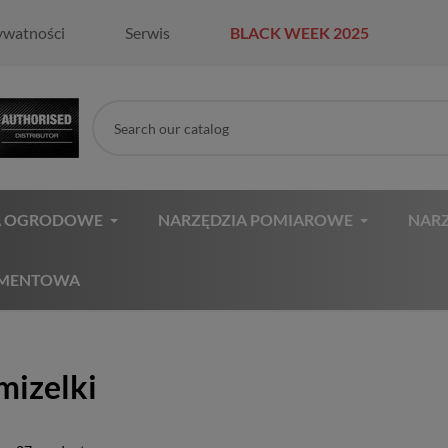
ywatności
Serwis
BLACK WEEK 2025
A OGRODOWE
NARZĘDZIA POMIAROWE
NARZ
AMENTOWA
mizelki