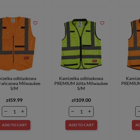
favorite_border
favorite_border
izelka odblaskowa
Kamizelka odblaskowa
Kamize
rańczowa Milwaukee
PREMIUM żółta Milwaukee
PREMIUM 
S/M
S/M
zł59.99
zł109.00
ADD TO CART
ADD TO CART
AD