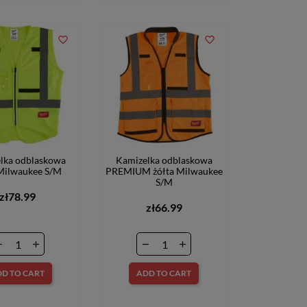
favorite_border
favorite_border
lka odblaskowa
Kamizelka odblaskowa
 Milwaukee S/M
PREMIUM żółta Milwaukee
S/M
zł78.99
zł66.99
D TO CART
ADD TO CART