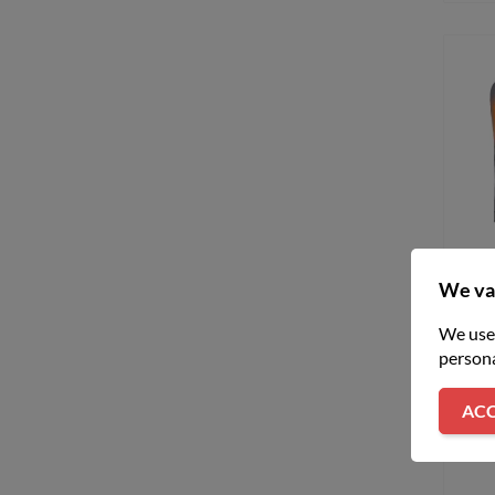
Kami
Mil
We va
M12
We use 
persona
ACC