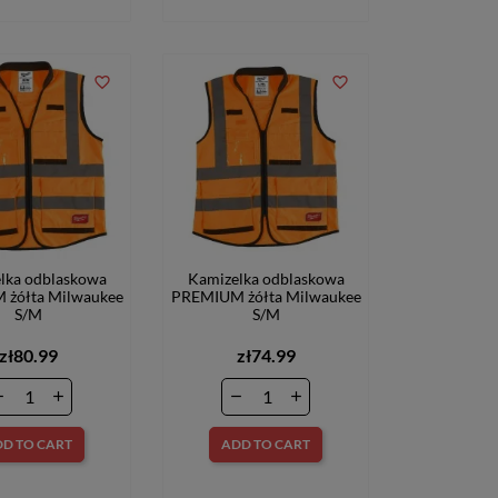
favorite_border
favorite_border
lka odblaskowa
Kamizelka odblaskowa
żółta Milwaukee
PREMIUM żółta Milwaukee
S/M
S/M
zł80.99
zł74.99
D TO CART
ADD TO CART